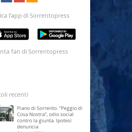
ica l’app di Sorrentopress
nta fan di Sorrentopress
coli recenti
Piano di Sorrento. “Peggio di
Cosa Nostra”, odio social
contro la giunta. Ipotesi
denuncia