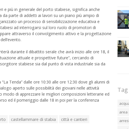
ri e più in generale del porto stabiese, significa anche
 da parte di addetti ai lavori su un piano più ampio di
organizzato un processo di sensibilizzazione educativa e
stabiesi ad interrogarsi sul loro ruolo di promotori di
uppare attraverso il coinvolgimento attivo e la progettazione
dell’evento.
erà durante il dibattito serale che avrà inizio alle ore 18, il
ituazione attuale e prospettive future”, cercando di
 sorgitore stabiese sia dal punto di vista industriale sia da
a Tenda” dalle ore 10:30 alle ore 12:30 dove gli alunni di
ialogo aperto sulle possibilità dei giovani nelle attività
Tag
no modo di apprezzare le migliori composizioni letterarie ed
corso ed il pomeriggio dalle 18 in poi per la conferenza
acqu
area 
orto
castellammare di stabia
città e cantieri
arres