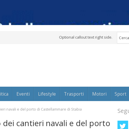
Optional callout text right side.
itica
Eventi
Lifestyle
Trasporti
Motori
Sport
ieri navali e del porto di Castellammare di Stabia
Segu
dei cantieri navali e del porto