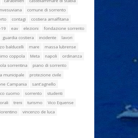
carabinieri
castellammare di stabia
umvesuviana
comune di sorrento
erto
contagi
costiera amalfitana
-19
eav
elezioni
fondazione sorrento
guardia costiera
incidente
lavori
zo balducelli
mare
massa lubrense
imo coppola
Meta
napoli
ordinanza
ola sorrentina
piano di sorrento
ia municipale
protezione civile
one Campania
sant'agnello
aco cuomo
sorrento
studenti
orali
treni
turismo
Vico Equense
 fiorentino
vincenzo de luca