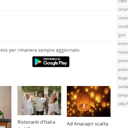
capri
circ
conc
covid
gori
loren
Press per rimanere sempre aggiornato
mass
penis
poliz
Regi
sind
temp
villa
Ristoranti d’Italia
Ad Anacapri scatta