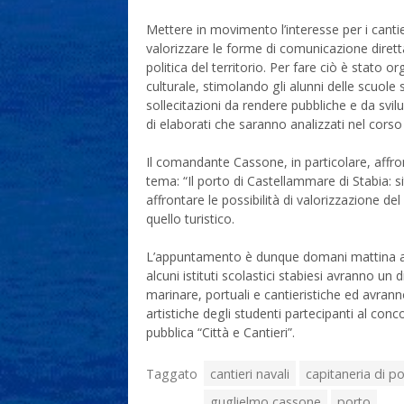
Mettere in movimento l’interesse per i cantie
valorizzare le forme di comunicazione diretta
politica del territorio. Per fare ciò è stato 
culturale, stimolando gli alunni delle scuole 
sollecitazioni da rendere pubbliche e da svil
di elaborati che saranno analizzati nel corso 
Il comandante Cassone, in particolare, affront
tema: “Il porto di Castellammare di Stabia: s
affrontare le possibilità di valorizzazione del
quello turistico.
L’appuntamento è dunque domani mattina a “L
alcuni istituti scolastici stabiesi avranno un d
marinare, portuali e cantieristiche ed avran
artistiche degli studenti partecipanti al con
pubblica “Città e Cantieri”.
Taggato
cantieri navali
capitaneria di p
guglielmo cassone
porto