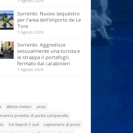
7 Agosto 2026
Sorrento. Nuovo sequestro
per l’area dell’eliporto de Le
Tore
7 Agosto 2026
Sorrento. Aggredisce
sessualmente una turista e
le strappa il portafogli,
fermato dai carabinieri
7 Agosto 2026
a
allerta meteo
anas
marina protetta di punta campanella
to
Asl Napoli 3 sud
capitaneria di porto