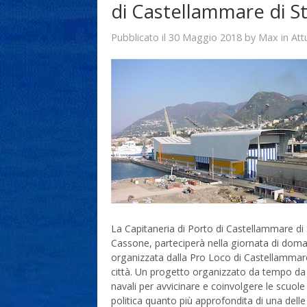
di Castellammare di S
30 Maggio 2018
Max
Pubblicato il
by
in
Att
La Capitaneria di Porto di Castellammare d
Cassone, parteciperà nella giornata di doman
organizzata dalla Pro Loco di Castellammare 
città. Un progetto organizzato da tempo da ch
navali per avvicinare e coinvolgere le scuole
politica quanto più approfondita di una delle