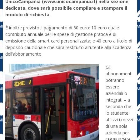
UnicoCampania (www.unicocampania.it) nella sezione
dedicata, dove sarà possibile compilare e stampare il
modulo di richiesta.
È inoltre previsto il pagamento di 50 euro: 10 euro quale
contributo annuale per le spese di gestione pratica e di
emissione della smart card personalizzata; e 40 euro a titolo di
deposito cauzionale che sarà restituito all’utente alla scadenza
dell’abbonamento.
Gli
abbonamenti
potranno
essere
aziendali o
integrati – a
seconda che
lo studente
utilizzi i mezzi
di una sola
azienda per
raggiungere