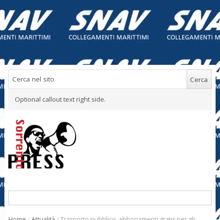
Optional callout text right side.
Home
/
Attualità
/
Trasporto pubblico, abbonamenti gratis per gli