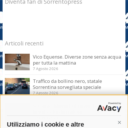
Diventa fan di Sorrentopress
Articoli recenti
Vico Equense. Diverse zone senza acqua
per tutta la mattina
7 Agosto 2026
Traffico da bollino nero, statale
Sorrentina sorvegliata speciale
7 Agosto 2026
Sorrento-Massa Lubrense. Torna a casa
la sub colta da malore
7 Agosto 2026
Utilizziamo i cookie e altre
Cont