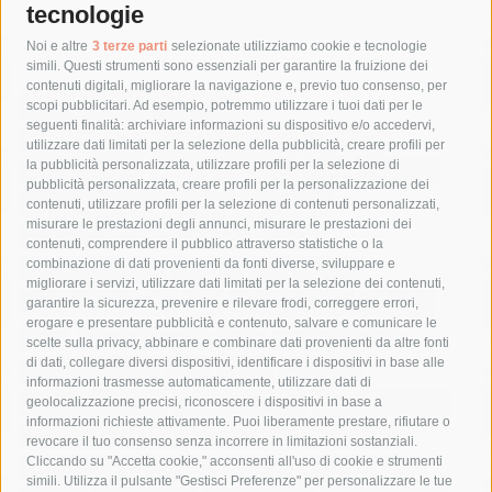
tecnologie
Tag
Noi e altre
3 terze parti
selezionate utilizziamo cookie e tecnologie
simili. Questi strumenti sono essenziali per garantire la fruizione dei
contenuti digitali, migliorare la navigazione e, previo tuo consenso, per
acqua
allerta meteo
anas
scopi pubblicitari. Ad esempio, potremmo utilizzare i tuoi dati per le
seguenti finalità: archiviare informazioni su dispositivo e/o accedervi,
area marina protetta di punta campanella
arresto
utilizzare dati limitati per la selezione della pubblicità, creare profili per
la pubblicità personalizzata, utilizzare profili per la selezione di
Asl Napoli 3 sud
capitaneria di porto
capri
carabinieri
pubblicità personalizzata, creare profili per la personalizzazione dei
castellammare di stabia
circumvesuviana
contenuti, utilizzare profili per la selezione di contenuti personalizzati,
misurare le prestazioni degli annunci, misurare le prestazioni dei
comune di sorrento
concerto
contagi
contenuti, comprendere il pubblico attraverso statistiche o la
combinazione di dati provenienti da fonti diverse, sviluppare e
costiera amalfitana
covid-19
eav
elezioni
migliorare i servizi, utilizzare dati limitati per la selezione dei contenuti,
fondazione sorrento
gori
guardia costiera
incidente
garantire la sicurezza, prevenire e rilevare frodi, correggere errori,
erogare e presentare pubblicità e contenuto, salvare e comunicare le
lavori
lorenzo balducelli
mare
massa lubrense
scelte sulla privacy, abbinare e combinare dati provenienti da altre fonti
di dati, collegare diversi dispositivi, identificare i dispositivi in base alle
massimo coppola
Meta
napoli
ordinanza
informazioni trasmesse automaticamente, utilizzare dati di
penisola sorrentina
piano di sorrento
polizia municipale
geolocalizzazione precisi, riconoscere i dispositivi in base a
informazioni richieste attivamente. Puoi liberamente prestare, rifiutare o
protezione civile
Regione Campania
sant'agnello
revocare il tuo consenso senza incorrere in limitazioni sostanziali.
Cliccando su "Accetta cookie," acconsenti all'uso di cookie e strumenti
sindaco cuomo
sorrento
studenti
temporali
treni
simili. Utilizza il pulsante "Gestisci Preferenze" per personalizzare le tue