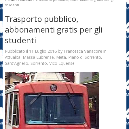
studenti
Trasporto pubblico,
abbonamenti gratis per gli
studenti
11 Luglio 2016
Francesca Vanacore
Pubblicato il
by
in
Attualità
,
Massa Lubrense
,
Meta
,
Piano di Sorrento
,
Sant'Agnello
,
Sorrento
,
Vico Equense