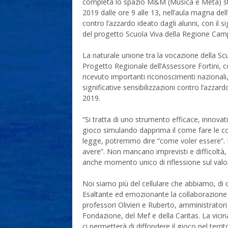
completa lo spazio M&M (Musica e Meta) studi
2019 dalle ore 9 alle 13, nell’aula magna del
contro l’azzardo ideato dagli alunni, con il 
del progetto Scuola Viva della Regione Cam
La naturale unione tra la vocazione della Scu
Progetto Regionale dell’Assessore Fortini, con
ricevuto importanti riconoscimenti nazionali,
significative sensibilizzazioni contro l’azzard
2019.
“Si tratta di uno strumento efficace, innovat
gioco simulando dapprima il come fare le co
legge, potremmo dire “come voler essere”. I
avere”. Non mancano imprevisti e difficoltà, p
anche momento unico di riflessione sul valo
Noi siamo più del cellulare che abbiamo, di
Esaltante ed emozionante la collaborazione di
professori Olivieri e Ruberto, amministratori 
Fondazione, del Mef e della Caritas. La vicin
ci permetterà di diffondere il gioco nel terri