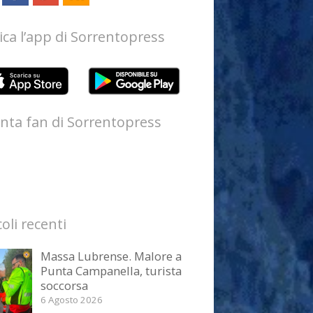
ica l’app di Sorrentopress
nta fan di Sorrentopress
coli recenti
Massa Lubrense. Malore a
Punta Campanella, turista
soccorsa
6 Agosto 2026