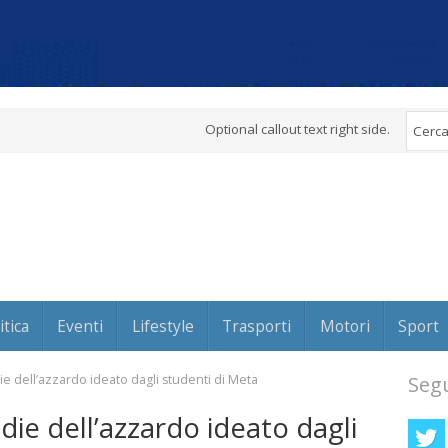
Optional callout text right side.
itica
Eventi
Lifestyle
Trasporti
Motori
Sport
ie dell’azzardo ideato dagli studenti di Meta
Segu
die dell’azzardo ideato dagli