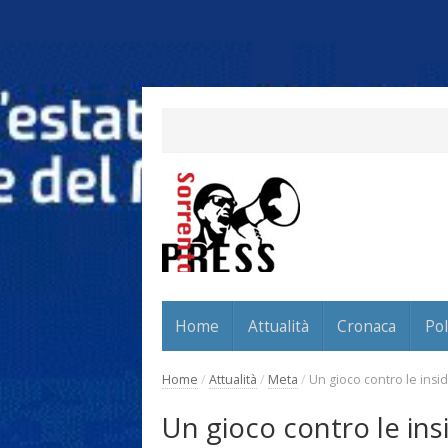
Home
Attualità
Cronaca
Pol
Home
/
Attualità
/
Meta
/
Un gioco contro le insid
Un gioco contro le insi