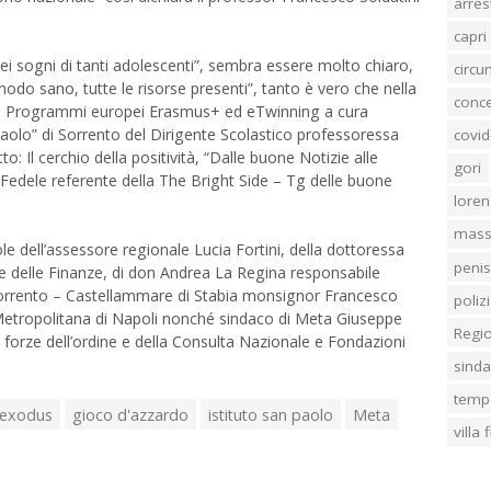
arres
capri
i sogni di tanti adolescenti”, sembra essere molto chiaro,
circ
odo sano, tutte le risorse presenti”, tanto è vero che nella
conc
 i Programmi europei Erasmus+ ed eTwinning a cura
n Paolo” di Sorrento del Dirigente Scolastico professoressa
covid
: Il cerchio della positività, “Dalle buone Notizie alle
gori
 Fedele referente della The Bright Side – Tg delle buone
loren
mass
le dell’assessore regionale Lucia Fortini, della dottoressa
penis
 e delle Finanze, di don Andrea La Regina responsabile
i Sorrento – Castellammare di Stabia monsignor Francesco
poliz
à Metropolitana di Napoli nonché sindaco di Meta Giuseppe
Regi
le forze dell’ordine e della Consulta Nazionale e Fondazioni
sind
temp
 exodus
gioco d'azzardo
istituto san paolo
Meta
villa