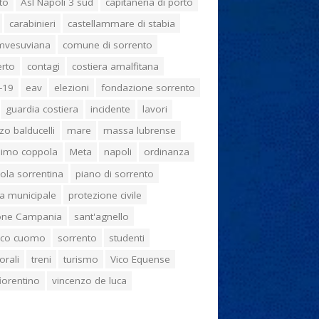
to
Asl Napoli 3 sud
capitaneria di porto
carabinieri
castellammare di stabia
umvesuviana
comune di sorrento
erto
contagi
costiera amalfitana
-19
eav
elezioni
fondazione sorrento
guardia costiera
incidente
lavori
zo balducelli
mare
massa lubrense
imo coppola
Meta
napoli
ordinanza
ola sorrentina
piano di sorrento
ia municipale
protezione civile
one Campania
sant'agnello
aco cuomo
sorrento
studenti
orali
treni
turismo
Vico Equense
 fiorentino
vincenzo de luca