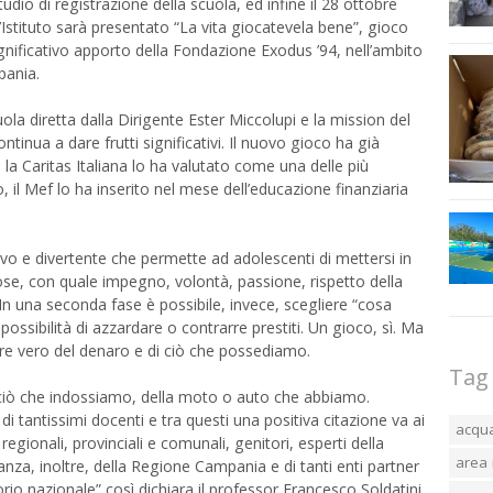
o di registrazione della scuola, ed infine il 28 ottobre
l’Istituto sarà presentato “La vita giocatevela bene”, gioco
significativo apporto della Fondazione Exodus ’94, nell’ambito
pania.
ola diretta dalla Dirigente Ester Miccolupi e la mission del
tinua a dare frutti significativi. Il nuovo gioco ha già
 la Caritas Italiana lo ha valutato come una delle più
o, il Mef lo ha inserito nel mese dell’educazione finanziaria
ivo e divertente che permette ad adolescenti di mettersi in
se, con quale impegno, volontà, passione, rispetto della
n una seconda fase è possibile, invece, scegliere “cosa
ossibilità di azzardare o contrarre prestiti. Un gioco, sì. Ma
re vero del denaro e di ciò che possediamo.
Tag
 ciò che indossiamo, della moto o auto che abbiamo.
 tantissimi docenti e tra questi una positiva citazione va ai
acqu
regionali, provinciali e comunali, genitori, esperti della
area 
anza, inoltre, della Regione Campania e di tanti enti partner
torio nazionale” così dichiara il professor Francesco Soldatini