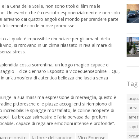
e la Cena delle Stelle, non sono titoli di film ma le
cibo. Un evento che è cresciuto esponenzialmente e non solo
i arrivano dai quattro angoli del mondo per prendere parte
ola felicemente con le nuove promesse.
o al quale è impossibile rinunciare per gli amanti della
 vino, si ritrovano in un clima rilassato in riva al mare di
 senza stress.
 splendida costa sorrentina, un luogo magico capace di
esaggio – dice Gennaro Esposito a vicoequenseonline -. Qui,
vive in un’atmosfera di autentica bellezza che lascia senza
Tag
giunge la sua massima espressione di meraviglia, questo è
acqu
adine pittoresche e le piazze accoglienti si riempiono di
area 
 incredibile: le spiagge mozzafiato, le colline ricoperte di
Napoli. La brezza salmastra e l’aria pervasa dai profumi
arres
icabile, capace di regalare emozioni intense e profonde”.
capri
circ
aro esposito
la torre del saracino
Vico Equense