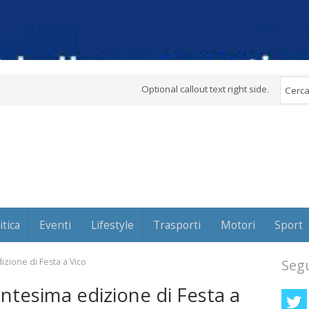
Optional callout text right side.
itica
Eventi
Lifestyle
Trasporti
Motori
Sport
izione di Festa a Vico
Segu
ntesima edizione di Festa a