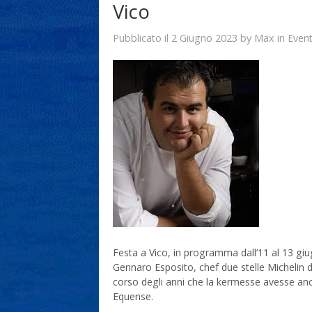
Vico
2 Giugno 2023
Max
Pubblicato il
by
in
Event
Festa a Vico, in programma dall’11 al 13 giu
Gennaro Esposito, chef due stelle Michelin d
corso degli anni che la kermesse avesse an
Equense.