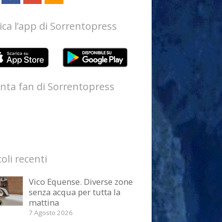
ica l’app di Sorrentopress
nta fan di Sorrentopress
coli recenti
Vico Equense. Diverse zone
senza acqua per tutta la
mattina
7 Agosto 2026