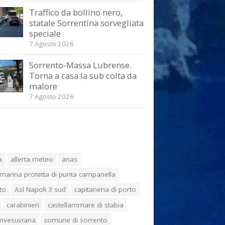
Traffico da bollino nero,
statale Sorrentina sorvegliata
speciale
7 Agosto 2026
Sorrento-Massa Lubrense.
Torna a casa la sub colta da
malore
7 Agosto 2026
a
allerta meteo
anas
marina protetta di punta campanella
to
Asl Napoli 3 sud
capitaneria di porto
carabinieri
castellammare di stabia
umvesuviana
comune di sorrento