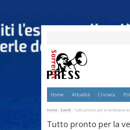
Home
Attualità
Cronaca
Pol
Home
/
Eventi
/
Tutto pronto per la ventesima ed
Tutto pronto per la ve