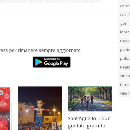
conc
covid
gori
loren
mass
penis
Press per rimanere sempre aggiornato
poliz
Regi
sind
temp
villa
Sant’Agnello. Tour
guidato gratuito