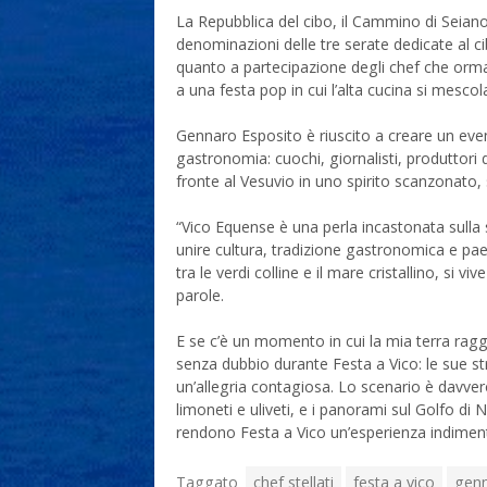
La Repubblica del cibo, il Cammino di Seiano 
denominazioni delle tre serate dedicate al 
quanto a partecipazione degli chef che orma
a una festa pop in cui l’alta cucina si mesc
Gennaro Esposito è riuscito a creare un event
gastronomia: cuochi, giornalisti, produttori di
fronte al Vesuvio in uno spirito scanzonato,
“Vico Equense è una perla incastonata sulla
unire cultura, tradizione gastronomica e pa
tra le verdi colline e il mare cristallino, si 
parole.
E se c’è un momento in cui la mia terra rag
senza dubbio durante Festa a Vico: le sue str
un’allegria contagiosa. Lo scenario è davvero
limoneti e uliveti, e i panorami sul Golfo di 
rendono Festa a Vico un’esperienza indiment
Taggato
chef stellati
festa a vico
genn