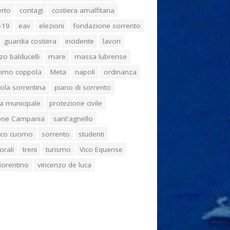
erto
contagi
costiera amalfitana
-19
eav
elezioni
fondazione sorrento
guardia costiera
incidente
lavori
zo balducelli
mare
massa lubrense
imo coppola
Meta
napoli
ordinanza
ola sorrentina
piano di sorrento
ia municipale
protezione civile
one Campania
sant'agnello
aco cuomo
sorrento
studenti
orali
treni
turismo
Vico Equense
 fiorentino
vincenzo de luca