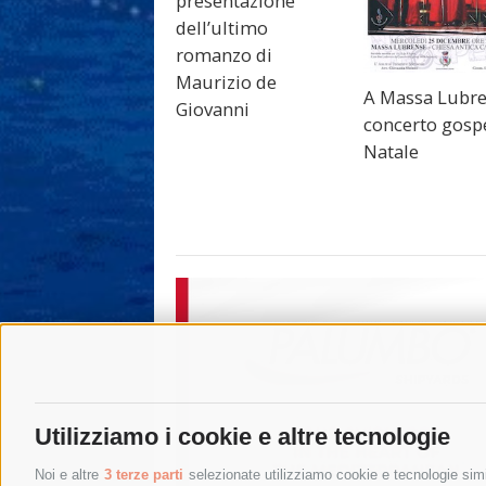
presentazione
dell’ultimo
romanzo di
Maurizio de
A Massa Lubr
Giovanni
concerto gospe
Natale
Utilizziamo i cookie e altre tecnologie
Noi e altre
3 terze parti
selezionate utilizziamo cookie e tecnologie simil