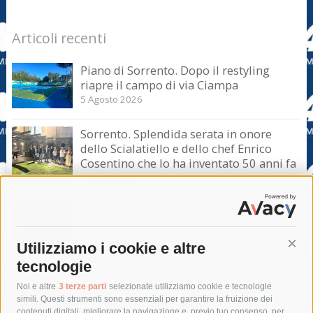
Articoli recenti
Piano di Sorrento. Dopo il restyling
riapre il campo di via Ciampa
5 Agosto 2026
Sorrento. Splendida serata in onore
dello Scialatiello e dello chef Enrico
Cosentino che lo ha inventato 50 anni fa
5 Agosto 2026
Sorrento. Maurizio de Giovanni presenta
il suo ultimo libro
5 Agosto 2026
Utilizziamo i cookie e altre
Cont
tecnologie
Tag
Noi e altre
3 terze parti
selezionate utilizziamo cookie e tecnologie
simili. Questi strumenti sono essenziali per garantire la fruizione dei
contenuti digitali, migliorare la navigazione e, previo tuo consenso, per