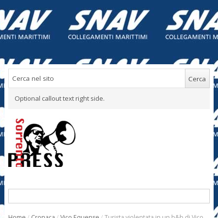
Optional callout text right side.
Home
/
Cronaca
/
Vico Equense
/
Turista violentata in un b&b di Vico