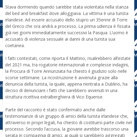
Stava dormendo quando sarebbe stata violentata nella stanza
del bed and breakfast dove alloggiava. La vittima è una turista
irlandese. Ad essere accusato dello stupro un 35enne di Torre
del Greco che ora andrà a processo. La prima udienza è fissata
già nei giorni immediatamente successivi la Pasqua. L’uomo è
accusato di violenza sessuale ai danni di una turista sua
coetanea.
I fatti contestati, come riporta Il Mattino, risalirebbero all’estate
del 2021 ma, tra rogatorie internazionali e complesse indagini,
la Procura di Torre Annunziata ha chiesto il giudizio solo nelle
scorse settimane. La ricostruzione è avvenuta grazie alla
denuncia della turista, la quale, appena rientrata a Dublino, ha
deciso di denunciare i fatti che sarebbero avvenuti in una
struttura ricettiva extralberghiera di Vico Equense.
Parte del racconto è stato confermato anche dalle
testimonianze di un gruppo di amici della turista irlandese che,
attraverso in propri legali, ha chiesto di costituirsi parte civile nel
processo. Secondo l’accusa, la giovane avrebbe trascorso una
serata in compagnia di amici, ai quali si sarebbero aggregati