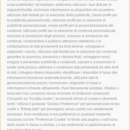
acqua
allerta meteo
anas
scopi pubblicitari. Ad esempio, potremmo utilizzare i tuoi dati per le
seguenti finalità: archiviare informazioni su dispositivo e/o accedervi,
area marina protetta di punta campanella
arresto
utilizzare dati limitati per la selezione della pubblicità, creare profili per
la pubblicità personalizzata, utilizzare profili per la selezione di
Asl Napoli 3 sud
capitaneria di porto
capri
carabinieri
pubblicità personalizzata, creare profili per la personalizzazione dei
castellammare di stabia
circumvesuviana
contenuti, utilizzare profili per la selezione di contenuti personalizzati,
misurare le prestazioni degli annunci, misurare le prestazioni dei
comune di sorrento
concerto
contagi
contenuti, comprendere il pubblico attraverso statistiche o la
combinazione di dati provenienti da fonti diverse, sviluppare e
costiera amalfitana
covid-19
eav
elezioni
migliorare i servizi, utilizzare dati limitati per la selezione dei contenuti,
fondazione sorrento
gori
guardia costiera
incidente
garantire la sicurezza, prevenire e rilevare frodi, correggere errori,
erogare e presentare pubblicità e contenuto, salvare e comunicare le
lavori
lorenzo balducelli
mare
massa lubrense
scelte sulla privacy, abbinare e combinare dati provenienti da altre fonti
di dati, collegare diversi dispositivi, identificare i dispositivi in base alle
massimo coppola
Meta
napoli
ordinanza
informazioni trasmesse automaticamente, utilizzare dati di
penisola sorrentina
piano di sorrento
polizia municipale
geolocalizzazione precisi, riconoscere i dispositivi in base a
informazioni richieste attivamente. Puoi liberamente prestare, rifiutare o
protezione civile
Regione Campania
sant'agnello
revocare il tuo consenso senza incorrere in limitazioni sostanziali.
Cliccando su "Accetta cookie," acconsenti all'uso di cookie e strumenti
sindaco cuomo
sorrento
studenti
temporali
treni
simili. Utilizza il pulsante "Gestisci Preferenze" per personalizzare le tue
turismo
Vico Equense
villa fiorentino
vincenzo de luca
scelte o "Rifiuta tutto" per proseguire senza cookie non strettamente
necessari. Puoi modificare le tue preferenze in qualsiasi momento
cliccando sul link "Preferenze Cookie" in fondo alla pagina o sull'icona
dello scudo in basso a sinistra. Le tue preferenze si applicheranno al
solo dispositivo in uso.