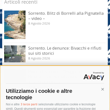
Articoli recenti
Sorrento. Blitz di Borrelli alla Pignatella
– video –
8 Agosto 2026
Sorrento. Le denunce: Bivacchi e rifiuti
sui siti storici
8 Agosto 2026
Piano di Sorrento. “Peggio di Cosa
Nostra”, odio social contro la giunta.
Ipotesi denuncia
7 Agosto 2026
Utilizziamo i cookie e altre
Cont
tecnologie
Tag
Noi e altre
3 terze parti
selezionate utilizziamo cookie e tecnologie
simili. Questi strumenti sono essenziali per garantire la fruizione dei