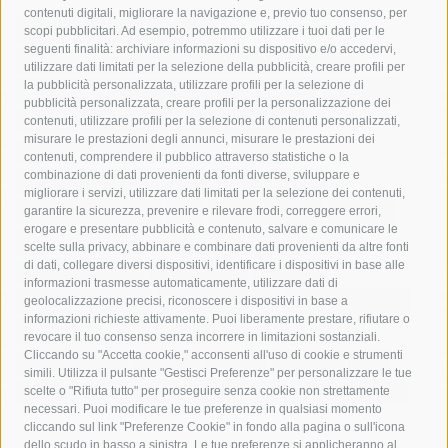
contenuti digitali, migliorare la navigazione e, previo tuo consenso, per
acqua
allerta meteo
anas
scopi pubblicitari. Ad esempio, potremmo utilizzare i tuoi dati per le
seguenti finalità: archiviare informazioni su dispositivo e/o accedervi,
area marina protetta di punta campanella
arresto
utilizzare dati limitati per la selezione della pubblicità, creare profili per
la pubblicità personalizzata, utilizzare profili per la selezione di
Asl Napoli 3 sud
capitaneria di porto
capri
carabinieri
pubblicità personalizzata, creare profili per la personalizzazione dei
castellammare di stabia
circumvesuviana
contenuti, utilizzare profili per la selezione di contenuti personalizzati,
misurare le prestazioni degli annunci, misurare le prestazioni dei
comune di sorrento
concerto
contagi
contenuti, comprendere il pubblico attraverso statistiche o la
combinazione di dati provenienti da fonti diverse, sviluppare e
costiera amalfitana
covid-19
eav
elezioni
migliorare i servizi, utilizzare dati limitati per la selezione dei contenuti,
fondazione sorrento
gori
guardia costiera
incidente
garantire la sicurezza, prevenire e rilevare frodi, correggere errori,
erogare e presentare pubblicità e contenuto, salvare e comunicare le
lavori
lorenzo balducelli
mare
massa lubrense
scelte sulla privacy, abbinare e combinare dati provenienti da altre fonti
di dati, collegare diversi dispositivi, identificare i dispositivi in base alle
massimo coppola
Meta
napoli
ordinanza
informazioni trasmesse automaticamente, utilizzare dati di
penisola sorrentina
piano di sorrento
polizia municipale
geolocalizzazione precisi, riconoscere i dispositivi in base a
informazioni richieste attivamente. Puoi liberamente prestare, rifiutare o
protezione civile
Regione Campania
sant'agnello
revocare il tuo consenso senza incorrere in limitazioni sostanziali.
Cliccando su "Accetta cookie," acconsenti all'uso di cookie e strumenti
sindaco cuomo
sorrento
studenti
temporali
treni
simili. Utilizza il pulsante "Gestisci Preferenze" per personalizzare le tue
turismo
Vico Equense
villa fiorentino
vincenzo de luca
scelte o "Rifiuta tutto" per proseguire senza cookie non strettamente
necessari. Puoi modificare le tue preferenze in qualsiasi momento
cliccando sul link "Preferenze Cookie" in fondo alla pagina o sull'icona
dello scudo in basso a sinistra. Le tue preferenze si applicheranno al