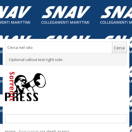
Optional callout text right side.
Home
/
Post taggati
via degli aranci