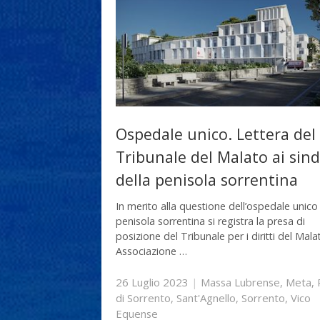
Ospedale unico. Lettera del
Tribunale del Malato ai sind
della penisola sorrentina
In merito alla questione dell’ospedale unico
penisola sorrentina si registra la presa di
posizione del Tribunale per i diritti del Mala
Associazione …
26 Luglio 2023
|
Massa Lubrense
,
Meta
,
di Sorrento
,
Sant'Agnello
,
Sorrento
,
Vico
Equense