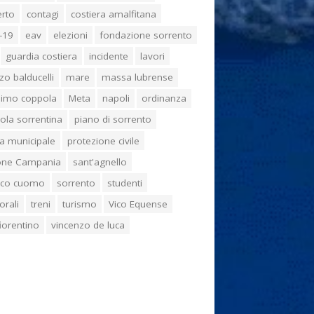
erto
contagi
costiera amalfitana
-19
eav
elezioni
fondazione sorrento
guardia costiera
incidente
lavori
zo balducelli
mare
massa lubrense
imo coppola
Meta
napoli
ordinanza
ola sorrentina
piano di sorrento
ia municipale
protezione civile
one Campania
sant'agnello
aco cuomo
sorrento
studenti
orali
treni
turismo
Vico Equense
 fiorentino
vincenzo de luca