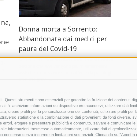
ina,
Donna morta a Sorrento:
Abbandonata dai medici per
one
paura del Covid-19
SORRENTO. “Stanno diventando troppi i casi di
 3-
persone che non vengono più minimamente
ina
assistite, nonostante siano affette da patologie
croniche gravi, …
17 Aprile 2020
|
Sorrento
,
i. Questi strumenti sono essenziali per garantire la fruizione dei contenuti dig
Vico
alità: archiviare informazioni su dispositivo e/o accedervi, utilizzare dati limita
zata, creare profili per la personalizzazione dei contenuti, utilizzare profili per
raverso statistiche o la combinazione di dati provenienti da fonti diverse, svilu
ere errori, erogare e presentare pubblicità e contenuto, salvare e comunicare le
base alle informazioni trasmesse automaticamente, utilizzare dati di geolocalizza
tuo consenso senza incorrere in limitazioni sostanziali. Cliccando su "Accetta co