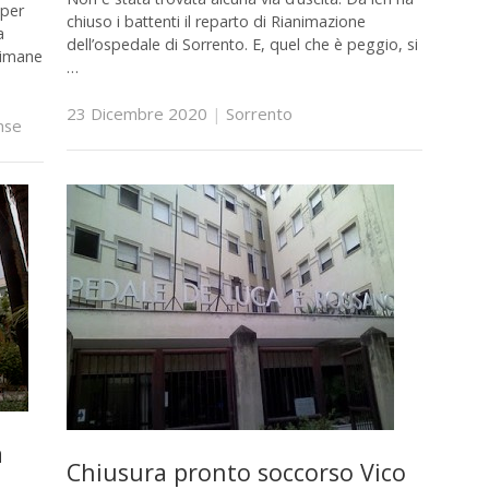
 per
chiuso i battenti il reparto di Rianimazione
a
dell’ospedale di Sorrento. E, quel che è peggio, si
rimane
…
23 Dicembre 2020
|
Sorrento
nse
a
Chiusura pronto soccorso Vico