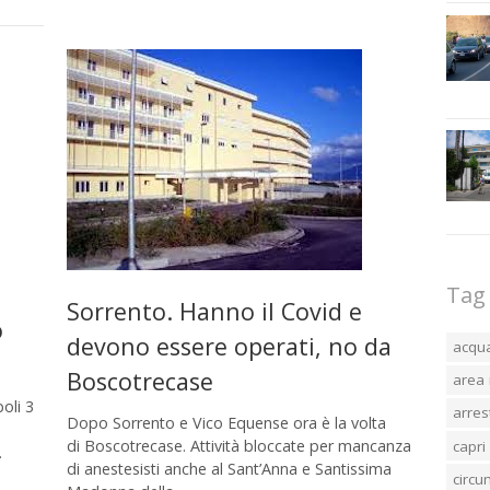
Tag
Sorrento. Hanno il Covid e
o
devono essere operati, no da
acqu
Boscotrecase
area 
poli 3
arres
Dopo Sorrento e Vico Equense ora è la volta
di Boscotrecase. Attività bloccate per mancanza
capri
…
di anestesisti anche al Sant’Anna e Santissima
circ