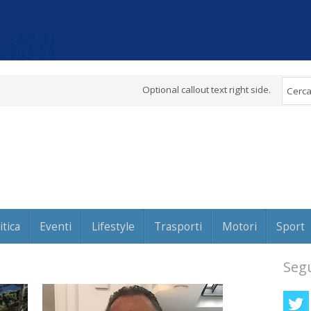
Optional callout text right side.
itica
Eventi
Lifestyle
Trasporti
Motori
Sport
Segu