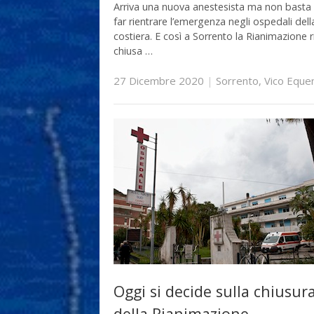
Arriva una nuova anestesista ma non basta
far rientrare l’emergenza negli ospedali dell
costiera. E così a Sorrento la Rianimazione 
chiusa …
27 Dicembre 2020
|
Sorrento
,
Vico Eque
Oggi si decide sulla chiusur
della Rianimazione