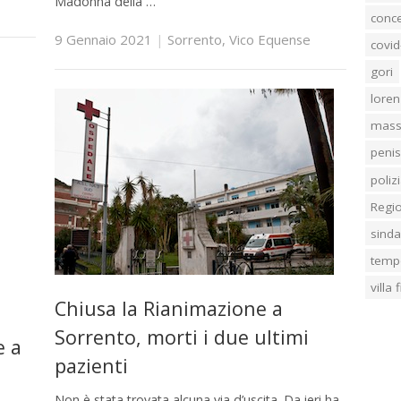
Madonna della …
conc
9 Gennaio 2021
|
Sorrento
,
Vico Equense
covid
gori
loren
mass
penis
poliz
Regi
sind
temp
villa
Chiusa la Rianimazione a
Sorrento, morti i due ultimi
e a
pazienti
Non è stata trovata alcuna via d’uscita. Da ieri ha