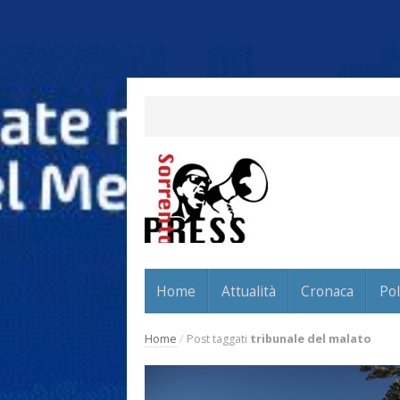
Home
Attualità
Cronaca
Pol
Home
/
Post taggati
tribunale del malato