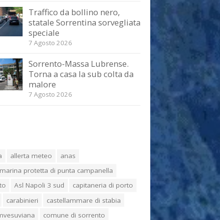
Traffico da bollino nero,
statale Sorrentina sorvegliata
speciale
7 Agosto 2026
Sorrento-Massa Lubrense.
Torna a casa la sub colta da
malore
7 Agosto 2026
a
allerta meteo
anas
marina protetta di punta campanella
to
Asl Napoli 3 sud
capitaneria di porto
carabinieri
castellammare di stabia
umvesuviana
comune di sorrento