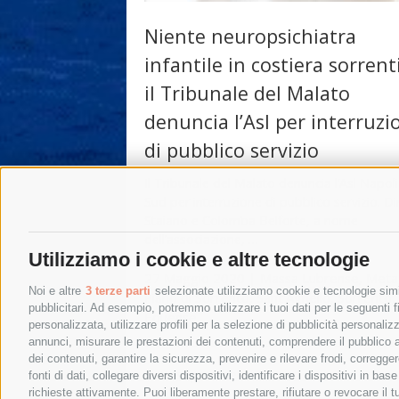
Niente neuropsichiatra
infantile in costiera sorrent
il Tribunale del Malato
denuncia l’Asl per interruzi
di pubblico servizio
Il Tribunale del Malato denuncia l’Asl Napoli
Sud per interruzione di pubblico servizio. D
Staiano e Colomba Belforte, a nome
dell’associazione, …
Utilizziamo i cookie e altre tecnologie
27 Maggio 2020
|
Massa Lubrense
,
Meta
Noi e altre
3 terze parti
selezionate utilizziamo cookie e tecnologie simil
Piano di Sorrento
,
Sant'Agnello
,
Sorrento
,
pubblicitari. Ad esempio, potremmo utilizzare i tuoi dati per le seguenti fin
Equense
personalizzata, utilizzare profili per la selezione di pubblicità personaliz
annunci, misurare le prestazioni dei contenuti, comprendere il pubblico att
dei contenuti, garantire la sicurezza, prevenire e rilevare frodi, corregg
←
Post precedenti
fonti di dati, collegare diversi dispositivi, identificare i dispositivi in 
richieste attivamente. Puoi liberamente prestare, rifiutare o revocare il 