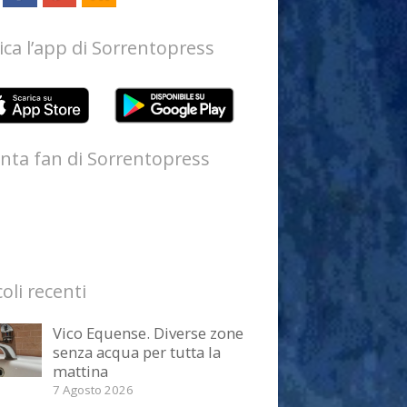
ica l’app di Sorrentopress
nta fan di Sorrentopress
coli recenti
Vico Equense. Diverse zone
senza acqua per tutta la
mattina
7 Agosto 2026