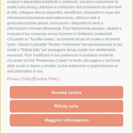
erogare e presentare pubblicità e contenuto, salvare e comunicare le
lavori
lorenzo balducelli
mare
massa lubrense
scelte sulla privacy, abbinare e combinare dati provenienti da altre fonti
di dati, collegare diversi dispositivi, identificare i dispositivi in base alle
massimo coppola
Meta
napoli
ordinanza
informazioni trasmesse automaticamente, utilizzare dati di
penisola sorrentina
piano di sorrento
polizia municipale
geolocalizzazione precisi, riconoscere i dispositivi in base a
informazioni richieste attivamente. Puoi liberamente prestare, rifiutare o
protezione civile
Regione Campania
sant'agnello
revocare il tuo consenso senza incorrere in limitazioni sostanziali.
Cliccando su "Accetta cookie," acconsenti all'uso di cookie e strumenti
sindaco cuomo
sorrento
studenti
temporali
treni
simili. Utilizza il pulsante "Gestisci Preferenze" per personalizzare le tue
turismo
Vico Equense
villa fiorentino
vincenzo de luca
scelte o "Rifiuta tutto" per proseguire senza cookie non strettamente
necessari. Puoi modificare le tue preferenze in qualsiasi momento
cliccando sul link "Preferenze Cookie" in fondo alla pagina o sull'icona
dello scudo in basso a sinistra. Le tue preferenze si applicheranno al
solo dispositivo in uso.
© 2015 SorrentoPress. All rights reserved.
|
Privacy Policy
Cookie Policy
Il giornale online della Penisola Sorrentina
Privacy policy
-
Cookie Policy
Accetta cookie
Rifiuta tutto
Maggiori informazioni