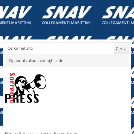
Optional callout text right side.
Home
/
Post taggati
tassa di soggiorno