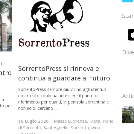
Scar
Dive
i
SorrentoPress si rinnova e
ntro
continua a guardare al futuro
SorrentoPress sempre più vicino agli utenti. Il
Arti
nostro sito continua ad essere il punto di
 a
riferimento per quanti, in penisola sorrentina e
ato per
non solo, cercano …
18 Luglio 2026
|
Massa Lubrense
,
Meta
,
Piano
di Sorrento
,
Sant'Agnello
,
Sorrento
,
Vico