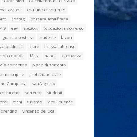
carabinieri
castellammare di stabia
umvesuviana
comune di sorrento
erto
contagi
costiera amalfitana
-19
eav
elezioni
fondazione sorrento
guardia costiera
incidente
lavori
zo balducelli
mare
massa lubrense
imo coppola
Meta
napoli
ordinanza
ola sorrentina
piano di sorrento
ia municipale
protezione civile
one Campania
sant'agnello
aco cuomo
sorrento
studenti
orali
treni
turismo
Vico Equense
 fiorentino
vincenzo de luca