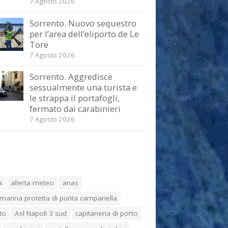
7 Agosto 2026
Sorrento. Nuovo sequestro
per l’area dell’eliporto de Le
Tore
7 Agosto 2026
Sorrento. Aggredisce
sessualmente una turista e
le strappa il portafogli,
fermato dai carabinieri
7 Agosto 2026
a
allerta meteo
anas
marina protetta di punta campanella
to
Asl Napoli 3 sud
capitaneria di porto