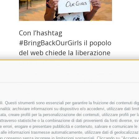
Con l’hashtag
#BringBackOurGirls il popolo
del web chiede la liberazione
delle ragazze nigeriane
i
Tutto il mondo sta facendo girare la campagna
state
#BringBackOurGirls per chiedere la restituzione
delle 234 ragazze, tutte dai 9 ai 16 anni, rapite in
, la
Nigeria dal …
i. Questi strumenti sono essenziali per garantire la fruizione dei contenuti dig
9 Maggio 2014
|
Curiosità
alità: archiviare informazioni su dispositivo e/o accedervi, utilizzare dati limita
zata, creare profili per la personalizzazione dei contenuti, utilizzare profili per
raverso statistiche o la combinazione di dati provenienti da fonti diverse, svilu
ere errori, erogare e presentare pubblicità e contenuto, salvare e comunicare le
base alle informazioni trasmesse automaticamente, utilizzare dati di geolocalizza
tuo consenso senza incorrere in limitazioni sostanziali. Cliccando su "Accetta co