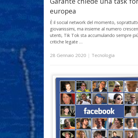
Garante chiede una task fo
europea
È il social network del momento, soprattutto
giovanissimi, ma insieme al numero crescen
utenti, Tik Tok sta accumulando sempre pi
critiche legate …
28 Gennaio 2020
|
Tecnologia