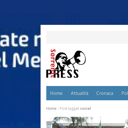
Home
Attualità
Cronaca
Pol
Home
/
Post taggati
social