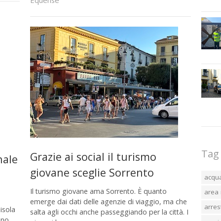
Equense
Tag
Grazie ai social il turismo
nale
giovane sceglie Sorrento
acqu
Il turismo giovane ama Sorrento. È quanto
area 
emerge dai dati delle agenzie di viaggio, ma che
arres
isola
salta agli occhi anche passeggiando per la città. I
ano