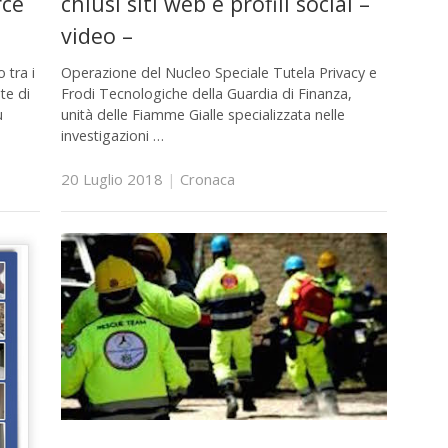
rce
chiusi siti web e profili social –
video –
 tra i
Operazione del Nucleo Speciale Tutela Privacy e
te di
Frodi Tecnologiche della Guardia di Finanza,
ù
unità delle Fiamme Gialle specializzata nelle
investigazioni …
20 Luglio 2018
|
Cronaca