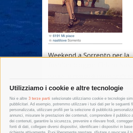
Weekend a Sorrento per la
fashion blogger Chiara Nast
SORRENTO. Poco più di 1500 fotografie po
su Instagram, circa 378mila seguaci è più di
Utilizziamo i cookie e altre tecnologie
200mila fans su Facebook. Lei è Chiara Nasti
fashion blogger …
Noi e altre
3 terze parti
selezionate utilizziamo cookie e tecnologie simil
pubblicitari. Ad esempio, potremmo utilizzare i tuoi dati per le seguenti fin
18 Maggio 2014
|
Sorrento
personalizzata, utilizzare profili per la selezione di pubblicità personaliz
annunci, misurare le prestazioni dei contenuti, comprendere il pubblico att
dei contenuti, garantire la sicurezza, prevenire e rilevare frodi, corregg
←
Post precedenti
fonti di dati, collegare diversi dispositivi, identificare i dispositivi in 
richieste attivamente. Puoi liberamente prestare, rifiutare o revocare il 