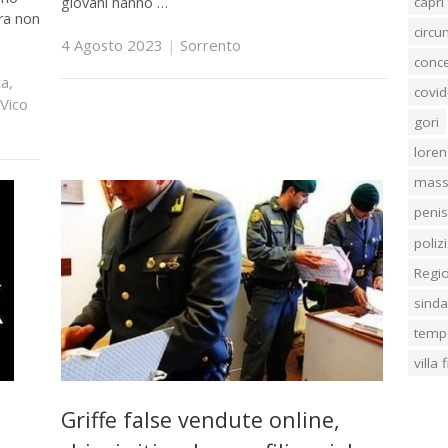
capri
giovani hanno …
ra non
circ
4 Agosto 2023
|
Sorrento
conc
a
,
covid
Vico
gori
loren
mass
penis
poliz
Regi
sind
temp
villa
Griffe false vendute online,