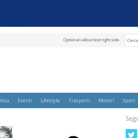
Optional callout text right side.
itica
Eventi
Lifestyle
Trasporti
Motori
Sport
Segu