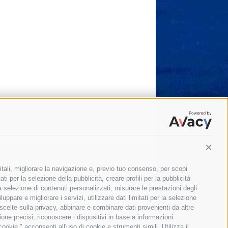
Conti
itali, migliorare la navigazione e, previo tuo consenso, per scopi
ti per la selezione della pubblicità, creare profili per la pubblicità
 la selezione di contenuti personalizzati, misurare le prestazioni degli
ppare e migliorare i servizi, utilizzare dati limitati per la selezione
 scelte sulla privacy, abbinare e combinare dati provenienti da altre
zione precisi, riconoscere i dispositivi in base a informazioni
okie," acconsenti all'uso di cookie e strumenti simili. Utilizza il