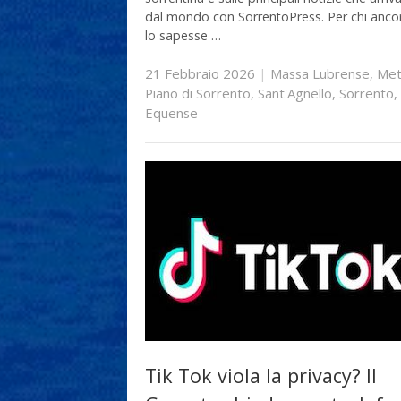
dal mondo con SorrentoPress. Per chi anco
lo sapesse …
21 Febbraio 2026
|
Massa Lubrense
,
Met
Piano di Sorrento
,
Sant'Agnello
,
Sorrento
,
Equense
Tik Tok viola la privacy? Il