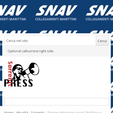
Optional callout text right side.
Home
/
Attualità
/
Sorrento
/
Troppe distrazioni social, l’Asl blocca