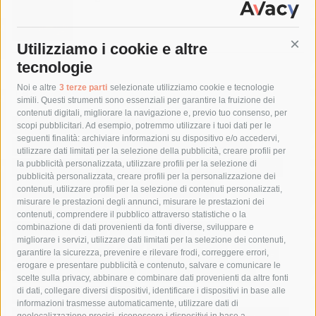
Utilizziamo i cookie e altre
Cont
tecnologie
Tag
Noi e altre
3 terze parti
selezionate utilizziamo cookie e tecnologie
simili. Questi strumenti sono essenziali per garantire la fruizione dei
contenuti digitali, migliorare la navigazione e, previo tuo consenso, per
acqua
allerta meteo
anas
scopi pubblicitari. Ad esempio, potremmo utilizzare i tuoi dati per le
seguenti finalità: archiviare informazioni su dispositivo e/o accedervi,
area marina protetta di punta campanella
arresto
utilizzare dati limitati per la selezione della pubblicità, creare profili per
la pubblicità personalizzata, utilizzare profili per la selezione di
Asl Napoli 3 sud
capitaneria di porto
capri
carabinieri
pubblicità personalizzata, creare profili per la personalizzazione dei
castellammare di stabia
circumvesuviana
contenuti, utilizzare profili per la selezione di contenuti personalizzati,
misurare le prestazioni degli annunci, misurare le prestazioni dei
comune di sorrento
concerto
contagi
contenuti, comprendere il pubblico attraverso statistiche o la
combinazione di dati provenienti da fonti diverse, sviluppare e
costiera amalfitana
covid-19
eav
elezioni
migliorare i servizi, utilizzare dati limitati per la selezione dei contenuti,
fondazione sorrento
gori
guardia costiera
incidente
garantire la sicurezza, prevenire e rilevare frodi, correggere errori,
erogare e presentare pubblicità e contenuto, salvare e comunicare le
lavori
lorenzo balducelli
mare
massa lubrense
scelte sulla privacy, abbinare e combinare dati provenienti da altre fonti
di dati, collegare diversi dispositivi, identificare i dispositivi in base alle
massimo coppola
Meta
napoli
ordinanza
informazioni trasmesse automaticamente, utilizzare dati di
geolocalizzazione precisi, riconoscere i dispositivi in base a