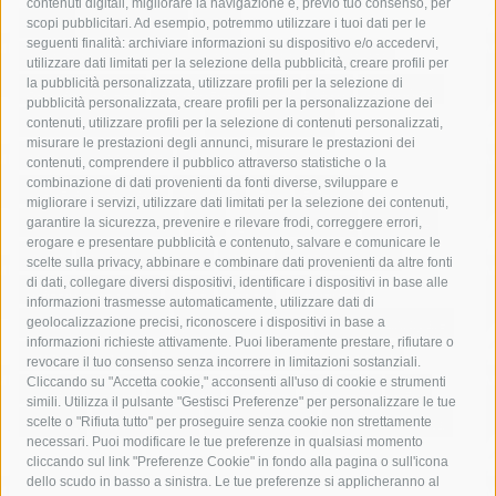
contenuti digitali, migliorare la navigazione e, previo tuo consenso, per
acqua
allerta meteo
anas
scopi pubblicitari. Ad esempio, potremmo utilizzare i tuoi dati per le
seguenti finalità: archiviare informazioni su dispositivo e/o accedervi,
area marina protetta di punta campanella
arresto
utilizzare dati limitati per la selezione della pubblicità, creare profili per
la pubblicità personalizzata, utilizzare profili per la selezione di
Asl Napoli 3 sud
capitaneria di porto
capri
carabinieri
pubblicità personalizzata, creare profili per la personalizzazione dei
castellammare di stabia
circumvesuviana
contenuti, utilizzare profili per la selezione di contenuti personalizzati,
misurare le prestazioni degli annunci, misurare le prestazioni dei
comune di sorrento
concerto
contagi
contenuti, comprendere il pubblico attraverso statistiche o la
combinazione di dati provenienti da fonti diverse, sviluppare e
costiera amalfitana
covid-19
eav
elezioni
migliorare i servizi, utilizzare dati limitati per la selezione dei contenuti,
fondazione sorrento
gori
guardia costiera
incidente
garantire la sicurezza, prevenire e rilevare frodi, correggere errori,
erogare e presentare pubblicità e contenuto, salvare e comunicare le
lavori
lorenzo balducelli
mare
massa lubrense
scelte sulla privacy, abbinare e combinare dati provenienti da altre fonti
di dati, collegare diversi dispositivi, identificare i dispositivi in base alle
massimo coppola
Meta
napoli
ordinanza
informazioni trasmesse automaticamente, utilizzare dati di
penisola sorrentina
piano di sorrento
polizia municipale
geolocalizzazione precisi, riconoscere i dispositivi in base a
informazioni richieste attivamente. Puoi liberamente prestare, rifiutare o
protezione civile
Regione Campania
sant'agnello
revocare il tuo consenso senza incorrere in limitazioni sostanziali.
Cliccando su "Accetta cookie," acconsenti all'uso di cookie e strumenti
sindaco cuomo
sorrento
studenti
temporali
treni
simili. Utilizza il pulsante "Gestisci Preferenze" per personalizzare le tue
turismo
Vico Equense
villa fiorentino
vincenzo de luca
scelte o "Rifiuta tutto" per proseguire senza cookie non strettamente
necessari. Puoi modificare le tue preferenze in qualsiasi momento
cliccando sul link "Preferenze Cookie" in fondo alla pagina o sull'icona
dello scudo in basso a sinistra. Le tue preferenze si applicheranno al