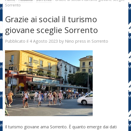
Sorrento
Grazie ai social il turismo
giovane sceglie Sorrento
4 Agosto 2023
Nino press
Pubblicato il
by
in
Sorrento
Il turismo giovane ama Sorrento. È quanto emerge dai dati