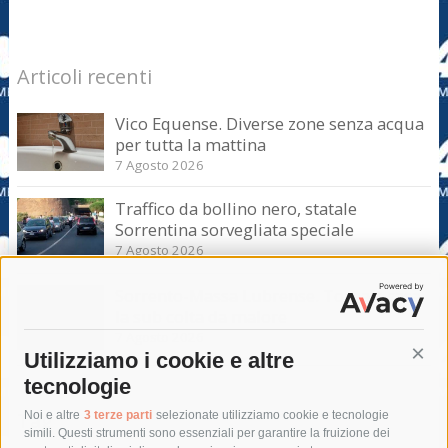
Articoli recenti
Vico Equense. Diverse zone senza acqua
per tutta la mattina
7 Agosto 2026
Traffico da bollino nero, statale
Sorrentina sorvegliata speciale
7 Agosto 2026
Sorrento-Massa Lubrense. Torna a casa
la sub colta da malore
7 Agosto 2026
Utilizziamo i cookie e altre
Cont
tecnologie
Tag
Noi e altre
3 terze parti
selezionate utilizziamo cookie e tecnologie
simili. Questi strumenti sono essenziali per garantire la fruizione dei