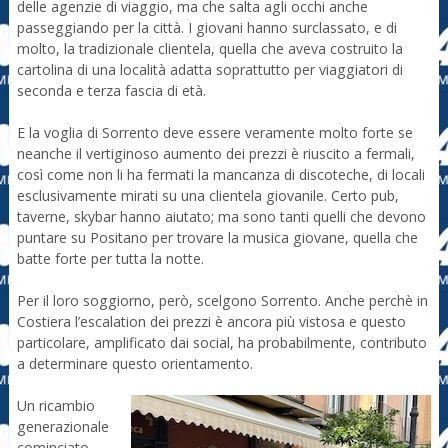
delle agenzie di viaggio, ma che salta agli occhi anche
passeggiando per la città. I giovani hanno surclassato, e di
molto, la tradizionale clientela, quella che aveva costruito la
cartolina di una località adatta soprattutto per viaggiatori di
seconda e terza fascia di età.
E la voglia di Sorrento deve essere veramente molto forte se
neanche il vertiginoso aumento dei prezzi è riuscito a fermali,
così come non li ha fermati la mancanza di discoteche, di locali
esclusivamente mirati su una clientela giovanile. Certo pub,
taverne, skybar hanno aiutato; ma sono tanti quelli che devono
puntare su Positano per trovare la musica giovane, quella che
batte forte per tutta la notte.
Per il loro soggiorno, però, scelgono Sorrento. Anche perchè in
Costiera l’escalation dei prezzi è ancora più vistosa e questo
particolare, amplificato dai social, ha probabilmente, contributo
a determinare questo orientamento.
Un ricambio
generazionale
cominciato