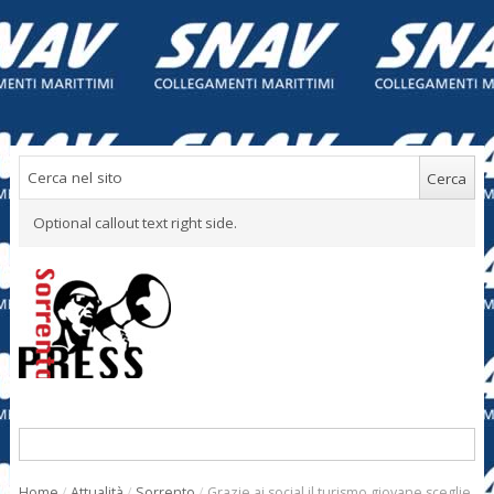
Optional callout text right side.
Home
/
Attualità
/
Sorrento
/
Grazie ai social il turismo giovane sceglie