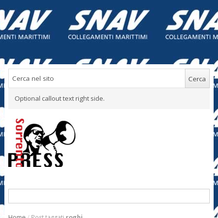
Optional callout text right side.
Home
/
Post taggati
roghi