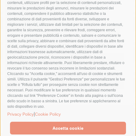
castellammare di stabia
circumvesuviana
contenuti, utilizzare profili per la selezione di contenuti personalizzati,
misurare le prestazioni degli annunci, misurare le prestazioni dei
comune di sorrento
concerto
contagi
contenuti, comprendere il pubblico attraverso statistiche o la
combinazione di dati provenienti da fonti diverse, sviluppare e
costiera amalfitana
covid-19
eav
elezioni
migliorare i servizi, utilizzare dati limitati per la selezione dei contenuti,
fondazione sorrento
gori
guardia costiera
incidente
garantire la sicurezza, prevenire e rilevare frodi, correggere errori,
erogare e presentare pubblicità e contenuto, salvare e comunicare le
lavori
lorenzo balducelli
mare
massa lubrense
scelte sulla privacy, abbinare e combinare dati provenienti da altre fonti
di dati, collegare diversi dispositivi, identificare i dispositivi in base alle
massimo coppola
Meta
napoli
ordinanza
informazioni trasmesse automaticamente, utilizzare dati di
penisola sorrentina
piano di sorrento
polizia municipale
geolocalizzazione precisi, riconoscere i dispositivi in base a
informazioni richieste attivamente. Puoi liberamente prestare, rifiutare o
protezione civile
Regione Campania
sant'agnello
revocare il tuo consenso senza incorrere in limitazioni sostanziali.
Cliccando su "Accetta cookie," acconsenti all'uso di cookie e strumenti
sindaco cuomo
sorrento
studenti
temporali
treni
simili. Utilizza il pulsante "Gestisci Preferenze" per personalizzare le tue
turismo
Vico Equense
villa fiorentino
vincenzo de luca
scelte o "Rifiuta tutto" per proseguire senza cookie non strettamente
necessari. Puoi modificare le tue preferenze in qualsiasi momento
cliccando sul link "Preferenze Cookie" in fondo alla pagina o sull'icona
dello scudo in basso a sinistra. Le tue preferenze si applicheranno al
solo dispositivo in uso.
© 2015 SorrentoPress. All rights reserved.
|
Privacy Policy
Cookie Policy
Il giornale online della Penisola Sorrentina
Privacy policy
-
Cookie Policy
Accetta cookie