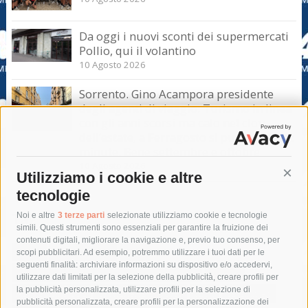
Da oggi i nuovi sconti dei supermercati
Pollio, qui il volantino
10 Agosto 2026
Sorrento. Gino Acampora presidente
degli agenti di viaggio: Turismo in linea
con gli anni scorsi ma calo nel clou
dell’estate, a Ferragosto si punta sul last
minute. Bene settembre e ottobre
10 Agosto 2026
Utilizziamo i cookie e altre
Cont
tecnologie
Tag
Noi e altre
3 terze parti
selezionate utilizziamo cookie e tecnologie
simili. Questi strumenti sono essenziali per garantire la fruizione dei
contenuti digitali, migliorare la navigazione e, previo tuo consenso, per
acqua
allerta meteo
anas
scopi pubblicitari. Ad esempio, potremmo utilizzare i tuoi dati per le
seguenti finalità: archiviare informazioni su dispositivo e/o accedervi,
area marina protetta di punta campanella
arresto
utilizzare dati limitati per la selezione della pubblicità, creare profili per
la pubblicità personalizzata, utilizzare profili per la selezione di
Asl Napoli 3 sud
capitaneria di porto
capri
carabinieri
pubblicità personalizzata, creare profili per la personalizzazione dei