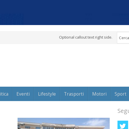
Optional callout text right side.
itica
Eventi
Lifestyle
Trasporti
Motori
Sport
Segu