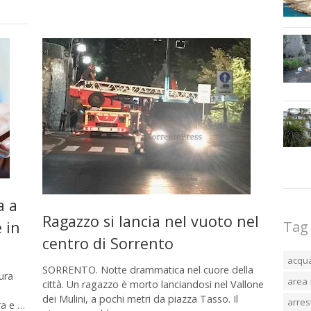
a a
Ragazzo si lancia nel vuoto nel
 in
Tag
centro di Sorrento
acqu
SORRENTO. Notte drammatica nel cuore della
tura
area 
città. Un ragazzo è morto lanciandosi nel Vallone
dei Mulini, a pochi metri da piazza Tasso. Il
arres
ra e …