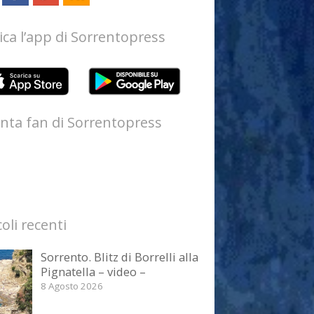
ica l’app di Sorrentopress
nta fan di Sorrentopress
coli recenti
Sorrento. Blitz di Borrelli alla
Pignatella – video –
8 Agosto 2026