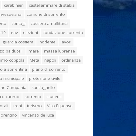
carabinieri
castellammare di stabia
umvesuviana
comune di sorrento
erto
contagi
costiera amalfitana
-19
eav
elezioni
fondazione sorrento
guardia costiera
incidente
lavori
zo balducelli
mare
massa lubrense
imo coppola
Meta
napoli
ordinanza
ola sorrentina
piano di sorrento
ia municipale
protezione civile
one Campania
sant'agnello
aco cuomo
sorrento
studenti
orali
treni
turismo
Vico Equense
 fiorentino
vincenzo de luca