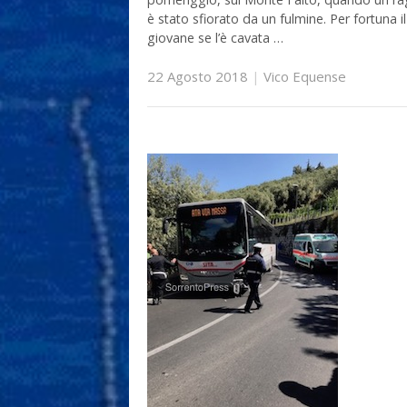
è stato sfiorato da un fulmine. Per fortuna il
giovane se l’è cavata …
22 Agosto 2018
|
Vico Equense