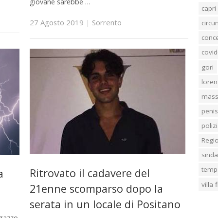
giovane sarebbe …
capri
27 Agosto 2019
|
Sorrento
circ
conc
covid
gori
loren
mass
penis
poliz
Regi
sind
temp
Ritrovato il cadavere del
a
villa
21enne scomparso dopo la
serata in un locale di Positano
agazzo