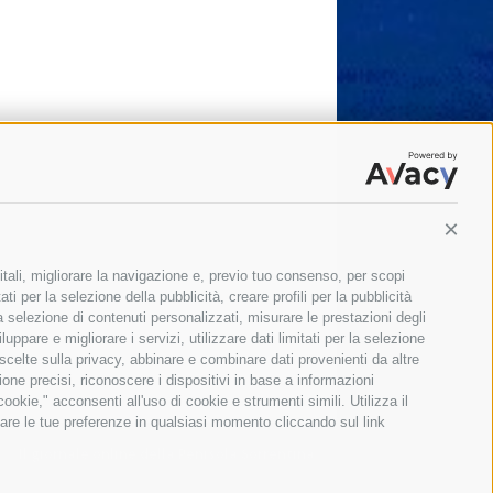
Conti
itali, migliorare la navigazione e, previo tuo consenso, per scopi
ti per la selezione della pubblicità, creare profili per la pubblicità
 la selezione di contenuti personalizzati, misurare le prestazioni degli
ppare e migliorare i servizi, utilizzare dati limitati per la selezione
 scelte sulla privacy, abbinare e combinare dati provenienti da altre
zione precisi, riconoscere i dispositivi in base a informazioni
okie," acconsenti all'uso di cookie e strumenti simili. Utilizza il
are le tue preferenze in qualsiasi momento cliccando sul link
Il giornale online della Penisola Sorrentina