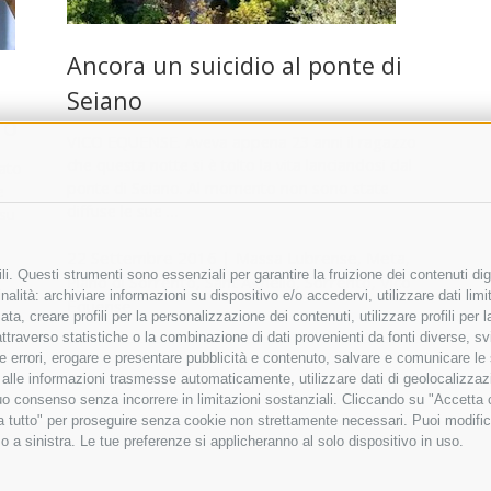
Ancora un suicidio al ponte di
Seiano
ro
VICO EQUENSE. Aveva appena 23 anni il ragazzo
che questa notte si è tolto la vita lanciandosi dal
ato
ponte di Seiano. Al momento non sono state
e
diffuse le sue …
 su
22 Settembre 2016
|
Massa Lubrense
,
Meta
,
i. Questi strumenti sono essenziali per garantire la fruizione dei contenuti dig
Piano di Sorrento
,
Sant'Agnello
,
Sorrento
,
Vico
alità: archiviare informazioni su dispositivo e/o accedervi, utilizzare dati limita
Equense
zata, creare profili per la personalizzazione dei contenuti, utilizzare profili per
raverso statistiche o la combinazione di dati provenienti da fonti diverse, svilu
ere errori, erogare e presentare pubblicità e contenuto, salvare e comunicare le
base alle informazioni trasmesse automaticamente, utilizzare dati di geolocalizza
tuo consenso senza incorrere in limitazioni sostanziali. Cliccando su "Accetta co
ta tutto" per proseguire senza cookie non strettamente necessari. Puoi modific
o a sinistra. Le tue preferenze si applicheranno al solo dispositivo in uso.