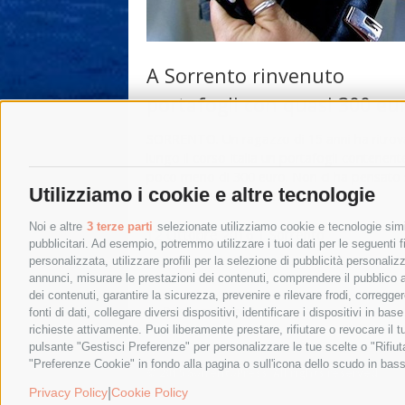
A Sorrento rinvenuto
portafogli con quasi 300 eu
SORRENTO. Un ragazzo di 15 anni ha ritrov
lungo il corso Italia un portafogli contenent
poco meno di 300 euro. Non ci ha pensato
Utilizziamo i cookie e altre tecnologie
due volte ed appena ha …
Noi e altre
3 terze parti
selezionate utilizziamo cookie e tecnologie simil
12 Ottobre 2016
|
Sorrento
pubblicitari. Ad esempio, potremmo utilizzare i tuoi dati per le seguenti fin
personalizzata, utilizzare profili per la selezione di pubblicità personaliz
annunci, misurare le prestazioni dei contenuti, comprendere il pubblico att
dei contenuti, garantire la sicurezza, prevenire e rilevare frodi, corregg
←
Post precedenti
fonti di dati, collegare diversi dispositivi, identificare i dispositivi in 
richieste attivamente. Puoi liberamente prestare, rifiutare o revocare il 
pulsante "Gestisci Preferenze" per personalizzare le tue scelte o "Rifiu
"Preferenze Cookie" in fondo alla pagina o sull'icona dello scudo in bass
© 2015 SorrentoPress. All rights reserved.
Privacy policy
-
Cookie Policy
|
Privacy Policy
Cookie Policy