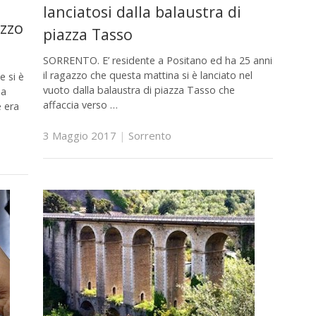
lanciatosi dalla balaustra di
azzo
piazza Tasso
SORRENTO. E’ residente a Positano ed ha 25 anni
il ragazzo che questa mattina si è lanciato nel
 si è
vuoto dalla balaustra di piazza Tasso che
na
affaccia verso …
e era
3 Maggio 2017
|
Sorrento