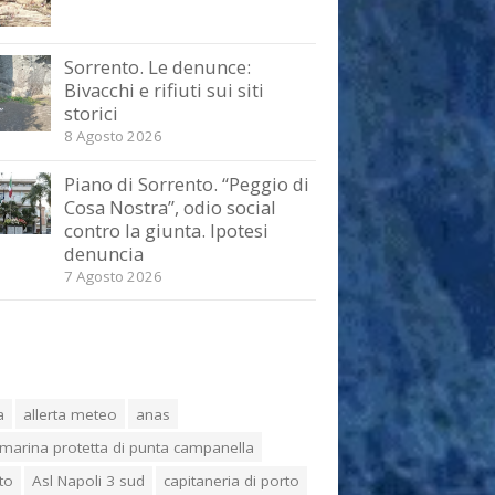
Sorrento. Le denunce:
Bivacchi e rifiuti sui siti
storici
8 Agosto 2026
Piano di Sorrento. “Peggio di
Cosa Nostra”, odio social
contro la giunta. Ipotesi
denuncia
7 Agosto 2026
a
allerta meteo
anas
marina protetta di punta campanella
to
Asl Napoli 3 sud
capitaneria di porto