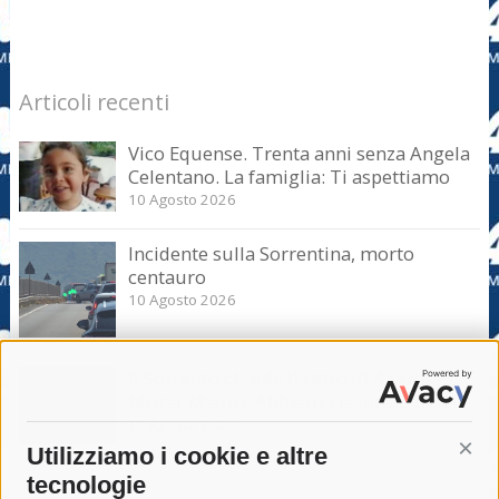
Articoli recenti
Vico Equense. Trenta anni senza Angela
Celentano. La famiglia: Ti aspettiamo
10 Agosto 2026
Incidente sulla Sorrentina, morto
centauro
10 Agosto 2026
Il Sorrento chiude il ritiro di Agerola.
Mister Maiuri: Abbiamo lavorato bene
10 Agosto 2026
Utilizziamo i cookie e altre
Cont
tecnologie