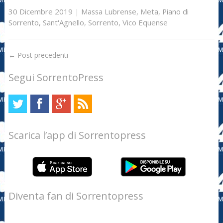
30 Dicembre 2019
|
Massa Lubrense
,
Meta
,
Piano di
Sorrento
,
Sant'Agnello
,
Sorrento
,
Vico Equense
←
Post precedenti
Segui SorrentoPress
Scarica l’app di Sorrentopress
Diventa fan di Sorrentopress