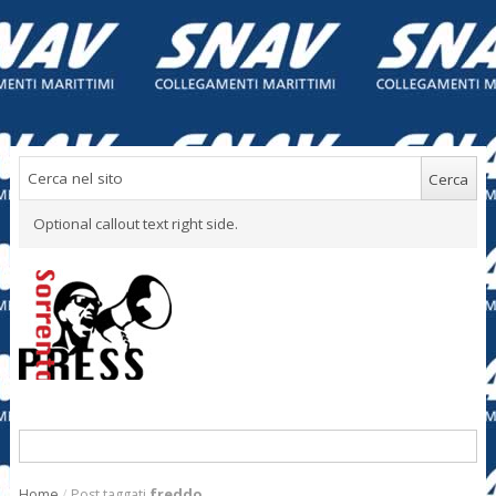
Optional callout text right side.
Home
/
Post taggati
freddo