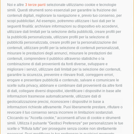
Tag
Noi e altre
3 terze parti
selezionate utilizziamo cookie e tecnologie
simili. Questi strumenti sono essenziali per garantire la fruizione dei
contenuti digitali, migliorare la navigazione e, previo tuo consenso, per
acqua
allerta meteo
anas
scopi pubblicitari. Ad esempio, potremmo utilizzare i tuoi dati per le
seguenti finalità: archiviare informazioni su dispositivo e/o accedervi,
area marina protetta di punta campanella
arresto
utilizzare dati limitati per la selezione della pubblicità, creare profili per
la pubblicità personalizzata, utilizzare profili per la selezione di
Asl Napoli 3 sud
capitaneria di porto
capri
carabinieri
pubblicità personalizzata, creare profili per la personalizzazione dei
castellammare di stabia
circumvesuviana
contenuti, utilizzare profili per la selezione di contenuti personalizzati,
misurare le prestazioni degli annunci, misurare le prestazioni dei
comune di sorrento
concerto
contagi
contenuti, comprendere il pubblico attraverso statistiche o la
combinazione di dati provenienti da fonti diverse, sviluppare e
costiera amalfitana
covid-19
eav
elezioni
migliorare i servizi, utilizzare dati limitati per la selezione dei contenuti,
fondazione sorrento
gori
guardia costiera
incidente
garantire la sicurezza, prevenire e rilevare frodi, correggere errori,
erogare e presentare pubblicità e contenuto, salvare e comunicare le
lavori
lorenzo balducelli
mare
massa lubrense
scelte sulla privacy, abbinare e combinare dati provenienti da altre fonti
di dati, collegare diversi dispositivi, identificare i dispositivi in base alle
massimo coppola
Meta
napoli
ordinanza
informazioni trasmesse automaticamente, utilizzare dati di
penisola sorrentina
piano di sorrento
polizia municipale
geolocalizzazione precisi, riconoscere i dispositivi in base a
informazioni richieste attivamente. Puoi liberamente prestare, rifiutare o
protezione civile
Regione Campania
sant'agnello
revocare il tuo consenso senza incorrere in limitazioni sostanziali.
Cliccando su "Accetta cookie," acconsenti all'uso di cookie e strumenti
sindaco cuomo
sorrento
studenti
temporali
treni
simili. Utilizza il pulsante "Gestisci Preferenze" per personalizzare le tue
turismo
Vico Equense
villa fiorentino
vincenzo de luca
scelte o "Rifiuta tutto" per proseguire senza cookie non strettamente
necessari. Puoi modificare le tue preferenze in qualsiasi momento