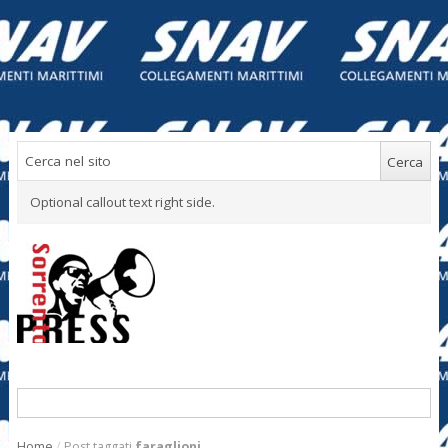
Optional callout text right side.
Home
/
Post taggati
faraglioni