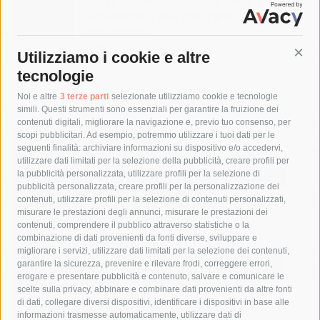
Massa Lubrense. Tavoli e sedie
sequestrati a due ristoranti di Marina
del Cantone
9 Agosto 2026
Utilizziamo i cookie e altre
Cont
tecnologie
Tag
Noi e altre
3 terze parti
selezionate utilizziamo cookie e tecnologie
simili. Questi strumenti sono essenziali per garantire la fruizione dei
contenuti digitali, migliorare la navigazione e, previo tuo consenso, per
acqua
allerta meteo
anas
scopi pubblicitari. Ad esempio, potremmo utilizzare i tuoi dati per le
seguenti finalità: archiviare informazioni su dispositivo e/o accedervi,
area marina protetta di punta campanella
arresto
utilizzare dati limitati per la selezione della pubblicità, creare profili per
la pubblicità personalizzata, utilizzare profili per la selezione di
Asl Napoli 3 sud
capitaneria di porto
capri
carabinieri
pubblicità personalizzata, creare profili per la personalizzazione dei
castellammare di stabia
circumvesuviana
contenuti, utilizzare profili per la selezione di contenuti personalizzati,
misurare le prestazioni degli annunci, misurare le prestazioni dei
comune di sorrento
concerto
contagi
contenuti, comprendere il pubblico attraverso statistiche o la
combinazione di dati provenienti da fonti diverse, sviluppare e
costiera amalfitana
covid-19
eav
elezioni
migliorare i servizi, utilizzare dati limitati per la selezione dei contenuti,
fondazione sorrento
gori
guardia costiera
incidente
garantire la sicurezza, prevenire e rilevare frodi, correggere errori,
erogare e presentare pubblicità e contenuto, salvare e comunicare le
lavori
lorenzo balducelli
mare
massa lubrense
scelte sulla privacy, abbinare e combinare dati provenienti da altre fonti
di dati, collegare diversi dispositivi, identificare i dispositivi in base alle
massimo coppola
Meta
napoli
ordinanza
informazioni trasmesse automaticamente, utilizzare dati di