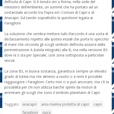
dell’isola di Capri. Si è tenuto ieri a Roma, nella sede del
ministero dell’Ambiente, un summit che ha portato ad un
sostanziale accordo tra l’Ispra ed i Comuni di Capri e di
Anacapri. Sul tavolo soprattutto la questione legata ai
Faraglioni.
La soluzione che sembra mettere tutti d’accordo è una sorta di
declassamento rispetto alle ipotesi iniziali che porta lo specchio
di mare che circonda gli scogli simbolo dell’isola azzurra dalla
perimetrazione A (tutela integrale) alla B, ma nella versione BS
dove la S sta per Speciale, cioè zona sottoposta a particolari
vincoli.
La zona BS, in buona sostanza, garantisce sempre un elevato
grado di tutela ma che almeno a nuoto o a remi è possibile
raggiungere i Faraglioni. Certo non ci si può ancorare, ma c’è la
possibilità per chi non utilizza barche spinte da motori di
ammirare gli scogli che sono il simbolo planetario di Capri.
Taggato
anacapri
area marina protetta di capri
capri
faraglioni
ispra