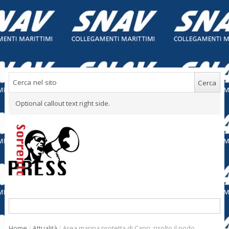
Optional callout text right side.
Home
/
Attualità
/
Area marina protetta di Capri, risolto il nodo