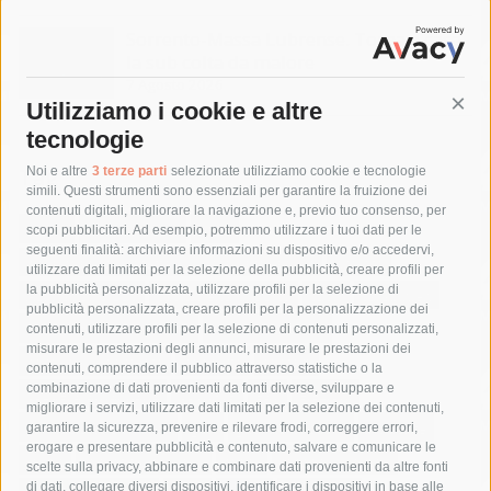
Sorrento-Massa Lubrense. Torna a casa
la sub colta da malore
7 Agosto 2026
Utilizziamo i cookie e altre
Cont
tecnologie
Tag
Noi e altre
3 terze parti
selezionate utilizziamo cookie e tecnologie
simili. Questi strumenti sono essenziali per garantire la fruizione dei
contenuti digitali, migliorare la navigazione e, previo tuo consenso, per
acqua
allerta meteo
anas
scopi pubblicitari. Ad esempio, potremmo utilizzare i tuoi dati per le
seguenti finalità: archiviare informazioni su dispositivo e/o accedervi,
area marina protetta di punta campanella
arresto
utilizzare dati limitati per la selezione della pubblicità, creare profili per
la pubblicità personalizzata, utilizzare profili per la selezione di
Asl Napoli 3 sud
capitaneria di porto
capri
carabinieri
pubblicità personalizzata, creare profili per la personalizzazione dei
castellammare di stabia
circumvesuviana
contenuti, utilizzare profili per la selezione di contenuti personalizzati,
misurare le prestazioni degli annunci, misurare le prestazioni dei
comune di sorrento
concerto
contagi
contenuti, comprendere il pubblico attraverso statistiche o la
combinazione di dati provenienti da fonti diverse, sviluppare e
costiera amalfitana
covid-19
eav
elezioni
migliorare i servizi, utilizzare dati limitati per la selezione dei contenuti,
fondazione sorrento
gori
guardia costiera
incidente
garantire la sicurezza, prevenire e rilevare frodi, correggere errori,
erogare e presentare pubblicità e contenuto, salvare e comunicare le
lavori
lorenzo balducelli
mare
massa lubrense
scelte sulla privacy, abbinare e combinare dati provenienti da altre fonti
di dati, collegare diversi dispositivi, identificare i dispositivi in base alle