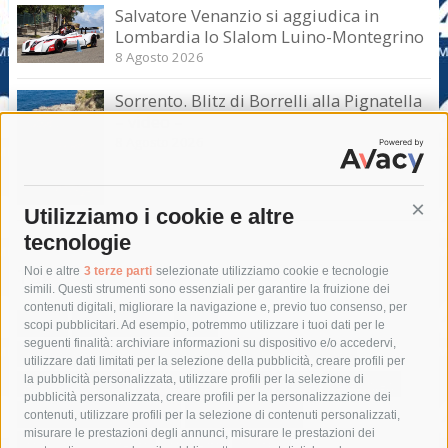
Salvatore Venanzio si aggiudica in
Lombardia lo Slalom Luino-Montegrino
8 Agosto 2026
Sorrento. Blitz di Borrelli alla Pignatella
– video –
8 Agosto 2026
Utilizziamo i cookie e altre
Cont
tecnologie
Tag
Noi e altre
3 terze parti
selezionate utilizziamo cookie e tecnologie
simili. Questi strumenti sono essenziali per garantire la fruizione dei
contenuti digitali, migliorare la navigazione e, previo tuo consenso, per
acqua
allerta meteo
anas
scopi pubblicitari. Ad esempio, potremmo utilizzare i tuoi dati per le
seguenti finalità: archiviare informazioni su dispositivo e/o accedervi,
area marina protetta di punta campanella
arresto
utilizzare dati limitati per la selezione della pubblicità, creare profili per
la pubblicità personalizzata, utilizzare profili per la selezione di
Asl Napoli 3 sud
capitaneria di porto
capri
carabinieri
pubblicità personalizzata, creare profili per la personalizzazione dei
castellammare di stabia
circumvesuviana
contenuti, utilizzare profili per la selezione di contenuti personalizzati,
misurare le prestazioni degli annunci, misurare le prestazioni dei
comune di sorrento
concerto
contagi