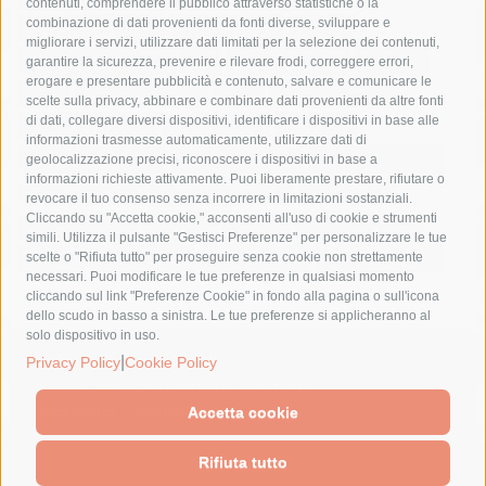
contenuti, comprendere il pubblico attraverso statistiche o la
combinazione di dati provenienti da fonti diverse, sviluppare e
costiera amalfitana
covid-19
eav
elezioni
migliorare i servizi, utilizzare dati limitati per la selezione dei contenuti,
fondazione sorrento
gori
guardia costiera
incidente
garantire la sicurezza, prevenire e rilevare frodi, correggere errori,
erogare e presentare pubblicità e contenuto, salvare e comunicare le
lavori
lorenzo balducelli
mare
massa lubrense
scelte sulla privacy, abbinare e combinare dati provenienti da altre fonti
di dati, collegare diversi dispositivi, identificare i dispositivi in base alle
massimo coppola
Meta
napoli
ordinanza
informazioni trasmesse automaticamente, utilizzare dati di
penisola sorrentina
piano di sorrento
polizia municipale
geolocalizzazione precisi, riconoscere i dispositivi in base a
informazioni richieste attivamente. Puoi liberamente prestare, rifiutare o
protezione civile
Regione Campania
sant'agnello
revocare il tuo consenso senza incorrere in limitazioni sostanziali.
Cliccando su "Accetta cookie," acconsenti all'uso di cookie e strumenti
sindaco cuomo
sorrento
studenti
temporali
treni
simili. Utilizza il pulsante "Gestisci Preferenze" per personalizzare le tue
turismo
Vico Equense
villa fiorentino
vincenzo de luca
scelte o "Rifiuta tutto" per proseguire senza cookie non strettamente
necessari. Puoi modificare le tue preferenze in qualsiasi momento
cliccando sul link "Preferenze Cookie" in fondo alla pagina o sull'icona
dello scudo in basso a sinistra. Le tue preferenze si applicheranno al
solo dispositivo in uso.
© 2015 SorrentoPress. All rights reserved.
|
Privacy Policy
Cookie Policy
Il giornale online della Penisola Sorrentina
Privacy policy
-
Cookie Policy
Accetta cookie
Rifiuta tutto