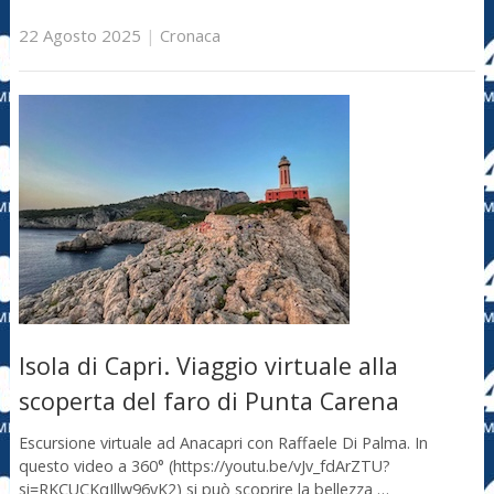
22 Agosto 2025
|
Cronaca
Isola di Capri. Viaggio virtuale alla
scoperta del faro di Punta Carena
Escursione virtuale ad Anacapri con Raffaele Di Palma. In
questo video a 360° (https://youtu.be/vJv_fdArZTU?
si=RKCUCKqJllw96yK2) si può scoprire la bellezza …