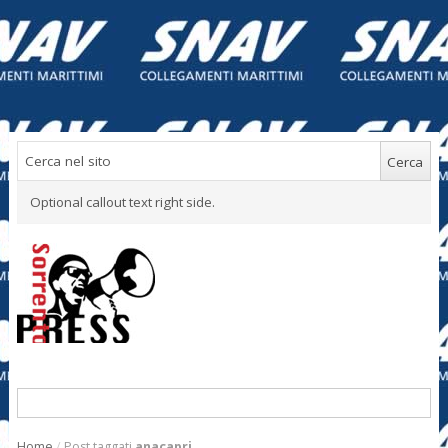
Optional callout text right side.
Home
/
Post taggati
anacapri