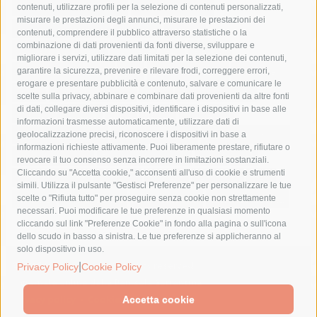
castellammare di stabia
circumvesuviana
contenuti, utilizzare profili per la selezione di contenuti personalizzati,
misurare le prestazioni degli annunci, misurare le prestazioni dei
comune di sorrento
concerto
contagi
contenuti, comprendere il pubblico attraverso statistiche o la
combinazione di dati provenienti da fonti diverse, sviluppare e
costiera amalfitana
covid-19
eav
elezioni
migliorare i servizi, utilizzare dati limitati per la selezione dei contenuti,
fondazione sorrento
gori
guardia costiera
incidente
garantire la sicurezza, prevenire e rilevare frodi, correggere errori,
erogare e presentare pubblicità e contenuto, salvare e comunicare le
lavori
lorenzo balducelli
mare
massa lubrense
scelte sulla privacy, abbinare e combinare dati provenienti da altre fonti
di dati, collegare diversi dispositivi, identificare i dispositivi in base alle
massimo coppola
Meta
napoli
ordinanza
informazioni trasmesse automaticamente, utilizzare dati di
penisola sorrentina
piano di sorrento
polizia municipale
geolocalizzazione precisi, riconoscere i dispositivi in base a
informazioni richieste attivamente. Puoi liberamente prestare, rifiutare o
protezione civile
Regione Campania
sant'agnello
revocare il tuo consenso senza incorrere in limitazioni sostanziali.
Cliccando su "Accetta cookie," acconsenti all'uso di cookie e strumenti
sindaco cuomo
sorrento
studenti
temporali
treni
simili. Utilizza il pulsante "Gestisci Preferenze" per personalizzare le tue
turismo
Vico Equense
villa fiorentino
vincenzo de luca
scelte o "Rifiuta tutto" per proseguire senza cookie non strettamente
necessari. Puoi modificare le tue preferenze in qualsiasi momento
cliccando sul link "Preferenze Cookie" in fondo alla pagina o sull'icona
dello scudo in basso a sinistra. Le tue preferenze si applicheranno al
solo dispositivo in uso.
|
© 2015 SorrentoPress. All rights reserved.
Privacy Policy
Cookie Policy
Il giornale online della Penisola Sorrentina
Privacy policy
-
Cookie Policy
Accetta cookie