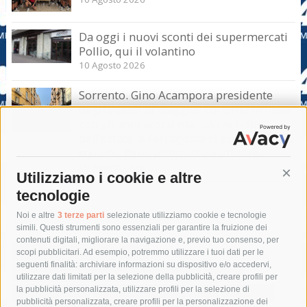
Da oggi i nuovi sconti dei supermercati
Pollio, qui il volantino
10 Agosto 2026
Sorrento. Gino Acampora presidente
degli agenti di viaggio: Turismo in linea
con gli anni scorsi ma calo nel clou
dell’estate, a Ferragosto si punta sul last
minute. Bene settembre e ottobre
10 Agosto 2026
Utilizziamo i cookie e altre
Cont
tecnologie
Tag
Noi e altre
3 terze parti
selezionate utilizziamo cookie e tecnologie
simili. Questi strumenti sono essenziali per garantire la fruizione dei
contenuti digitali, migliorare la navigazione e, previo tuo consenso, per
acqua
allerta meteo
anas
scopi pubblicitari. Ad esempio, potremmo utilizzare i tuoi dati per le
seguenti finalità: archiviare informazioni su dispositivo e/o accedervi,
area marina protetta di punta campanella
arresto
utilizzare dati limitati per la selezione della pubblicità, creare profili per
la pubblicità personalizzata, utilizzare profili per la selezione di
Asl Napoli 3 sud
capitaneria di porto
capri
carabinieri
pubblicità personalizzata, creare profili per la personalizzazione dei