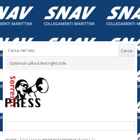
Optional callout text right side.
Home
/
Post taggati
enogastronomia
(Pagina 2)