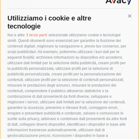
Sant’Agnello. Serata evento nel ricordo
di Lucio Dalla
7 Agosto 2026
Utilizziamo i cookie e altre
Cont
tecnologie
Tag
Noi e altre
3 terze parti
selezionate utilizziamo cookie e tecnologie
simili. Questi strumenti sono essenziali per garantire la fruizione dei
contenuti digitali, migliorare la navigazione e, previo tuo consenso, per
acqua
allerta meteo
anas
scopi pubblicitari. Ad esempio, potremmo utilizzare i tuoi dati per le
seguenti finalità: archiviare informazioni su dispositivo e/o accedervi,
area marina protetta di punta campanella
arresto
utilizzare dati limitati per la selezione della pubblicità, creare profili per
la pubblicità personalizzata, utilizzare profili per la selezione di
Asl Napoli 3 sud
capitaneria di porto
capri
carabinieri
pubblicità personalizzata, creare profili per la personalizzazione dei
castellammare di stabia
circumvesuviana
contenuti, utilizzare profili per la selezione di contenuti personalizzati,
misurare le prestazioni degli annunci, misurare le prestazioni dei
comune di sorrento
concerto
contagi
contenuti, comprendere il pubblico attraverso statistiche o la
combinazione di dati provenienti da fonti diverse, sviluppare e
costiera amalfitana
covid-19
eav
elezioni
migliorare i servizi, utilizzare dati limitati per la selezione dei contenuti,
fondazione sorrento
gori
guardia costiera
incidente
garantire la sicurezza, prevenire e rilevare frodi, correggere errori,
erogare e presentare pubblicità e contenuto, salvare e comunicare le
lavori
lorenzo balducelli
mare
massa lubrense
scelte sulla privacy, abbinare e combinare dati provenienti da altre fonti
di dati, collegare diversi dispositivi, identificare i dispositivi in base alle
massimo coppola
Meta
napoli
ordinanza
informazioni trasmesse automaticamente, utilizzare dati di
penisola sorrentina
piano di sorrento
polizia municipale
geolocalizzazione precisi, riconoscere i dispositivi in base a