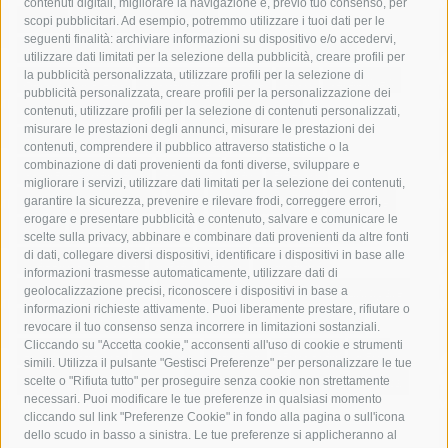
contenuti digitali, migliorare la navigazione e, previo tuo consenso, per
acqua
allerta meteo
anas
scopi pubblicitari. Ad esempio, potremmo utilizzare i tuoi dati per le
seguenti finalità: archiviare informazioni su dispositivo e/o accedervi,
area marina protetta di punta campanella
arresto
utilizzare dati limitati per la selezione della pubblicità, creare profili per
la pubblicità personalizzata, utilizzare profili per la selezione di
Asl Napoli 3 sud
capitaneria di porto
capri
carabinieri
pubblicità personalizzata, creare profili per la personalizzazione dei
castellammare di stabia
circumvesuviana
contenuti, utilizzare profili per la selezione di contenuti personalizzati,
misurare le prestazioni degli annunci, misurare le prestazioni dei
comune di sorrento
concerto
contagi
contenuti, comprendere il pubblico attraverso statistiche o la
combinazione di dati provenienti da fonti diverse, sviluppare e
costiera amalfitana
covid-19
eav
elezioni
migliorare i servizi, utilizzare dati limitati per la selezione dei contenuti,
fondazione sorrento
gori
guardia costiera
incidente
garantire la sicurezza, prevenire e rilevare frodi, correggere errori,
erogare e presentare pubblicità e contenuto, salvare e comunicare le
lavori
lorenzo balducelli
mare
massa lubrense
scelte sulla privacy, abbinare e combinare dati provenienti da altre fonti
di dati, collegare diversi dispositivi, identificare i dispositivi in base alle
massimo coppola
Meta
napoli
ordinanza
informazioni trasmesse automaticamente, utilizzare dati di
penisola sorrentina
piano di sorrento
polizia municipale
geolocalizzazione precisi, riconoscere i dispositivi in base a
informazioni richieste attivamente. Puoi liberamente prestare, rifiutare o
protezione civile
Regione Campania
sant'agnello
revocare il tuo consenso senza incorrere in limitazioni sostanziali.
Cliccando su "Accetta cookie," acconsenti all'uso di cookie e strumenti
sindaco cuomo
sorrento
studenti
temporali
treni
simili. Utilizza il pulsante "Gestisci Preferenze" per personalizzare le tue
turismo
Vico Equense
villa fiorentino
vincenzo de luca
scelte o "Rifiuta tutto" per proseguire senza cookie non strettamente
necessari. Puoi modificare le tue preferenze in qualsiasi momento
cliccando sul link "Preferenze Cookie" in fondo alla pagina o sull'icona
dello scudo in basso a sinistra. Le tue preferenze si applicheranno al