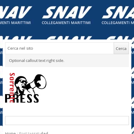
Optional callout text right side.
Home
/
Post taggati
dad