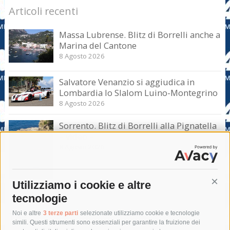
Articoli recenti
Massa Lubrense. Blitz di Borrelli anche a
Marina del Cantone
8 Agosto 2026
Salvatore Venanzio si aggiudica in
Lombardia lo Slalom Luino-Montegrino
8 Agosto 2026
Sorrento. Blitz di Borrelli alla Pignatella
– video –
8 Agosto 2026
Utilizziamo i cookie e altre
Cont
tecnologie
Tag
Noi e altre
3 terze parti
selezionate utilizziamo cookie e tecnologie
simili. Questi strumenti sono essenziali per garantire la fruizione dei