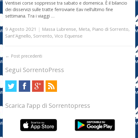
Ventisei corse soppresse tra sabato e domenica. È il bilancio
dei disservizi sulle tratte ferroviarie Eav nell’ultimo fine
settimana. Tra i viaggi …
9 Agosto 2021
|
Massa Lubrense
,
Meta
,
Piano di Sorrento
,
Sant'Agnello
,
Sorrento
,
Vico Equense
←
Post precedenti
Segui SorrentoPress
Scarica l’app di Sorrentopress