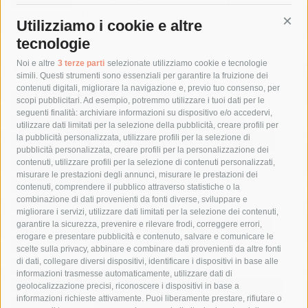
9 Agosto 2026
Utilizziamo i cookie e altre
Cont
tecnologie
Tag
Noi e altre
3 terze parti
selezionate utilizziamo cookie e tecnologie
simili. Questi strumenti sono essenziali per garantire la fruizione dei
contenuti digitali, migliorare la navigazione e, previo tuo consenso, per
acqua
allerta meteo
anas
scopi pubblicitari. Ad esempio, potremmo utilizzare i tuoi dati per le
seguenti finalità: archiviare informazioni su dispositivo e/o accedervi,
area marina protetta di punta campanella
arresto
utilizzare dati limitati per la selezione della pubblicità, creare profili per
la pubblicità personalizzata, utilizzare profili per la selezione di
Asl Napoli 3 sud
capitaneria di porto
capri
carabinieri
pubblicità personalizzata, creare profili per la personalizzazione dei
castellammare di stabia
circumvesuviana
contenuti, utilizzare profili per la selezione di contenuti personalizzati,
misurare le prestazioni degli annunci, misurare le prestazioni dei
comune di sorrento
concerto
contagi
contenuti, comprendere il pubblico attraverso statistiche o la
combinazione di dati provenienti da fonti diverse, sviluppare e
costiera amalfitana
covid-19
eav
elezioni
migliorare i servizi, utilizzare dati limitati per la selezione dei contenuti,
fondazione sorrento
gori
guardia costiera
incidente
garantire la sicurezza, prevenire e rilevare frodi, correggere errori,
erogare e presentare pubblicità e contenuto, salvare e comunicare le
lavori
lorenzo balducelli
mare
massa lubrense
scelte sulla privacy, abbinare e combinare dati provenienti da altre fonti
di dati, collegare diversi dispositivi, identificare i dispositivi in base alle
massimo coppola
Meta
napoli
ordinanza
informazioni trasmesse automaticamente, utilizzare dati di
penisola sorrentina
piano di sorrento
polizia municipale
geolocalizzazione precisi, riconoscere i dispositivi in base a
informazioni richieste attivamente. Puoi liberamente prestare, rifiutare o
protezione civile
Regione Campania
sant'agnello