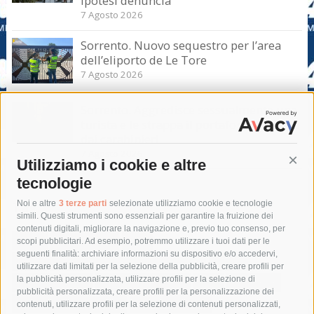
Ipotesi denuncia
7 Agosto 2026
Sorrento. Nuovo sequestro per l’area
dell’eliporto de Le Tore
7 Agosto 2026
Sorrento. Aggredisce sessualmente una
turista e le strappa il portafogli, fermato
dai carabinieri
7 Agosto 2026
Utilizziamo i cookie e altre
Cont
tecnologie
Tag
Noi e altre
3 terze parti
selezionate utilizziamo cookie e tecnologie
simili. Questi strumenti sono essenziali per garantire la fruizione dei
contenuti digitali, migliorare la navigazione e, previo tuo consenso, per
acqua
allerta meteo
anas
scopi pubblicitari. Ad esempio, potremmo utilizzare i tuoi dati per le
seguenti finalità: archiviare informazioni su dispositivo e/o accedervi,
area marina protetta di punta campanella
arresto
utilizzare dati limitati per la selezione della pubblicità, creare profili per
la pubblicità personalizzata, utilizzare profili per la selezione di
Asl Napoli 3 sud
capitaneria di porto
capri
carabinieri
pubblicità personalizzata, creare profili per la personalizzazione dei
castellammare di stabia
circumvesuviana
contenuti, utilizzare profili per la selezione di contenuti personalizzati,