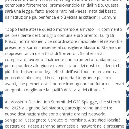
contribuito fortemente, promuovendolo fin dall’inizio. Questa
sarà una legge, fatto ancora raro nel Paese, nata dal basso,
dall’istituzione più periferica e più vicina ai cittadini: i Comuni.
“Dopo tante attese questo momento è arrivato – il commento
del presidente del Consiglio comunale di Sorrento, Luigi Di
Prisco, nominato ieri vice coordinatore nazionale del network e
presente al summit insieme al consigliere Massimo Staiano, in
rappresentanza della Città di Sorrento -. Se l’iter sarà
completato, avremo finalmente uno strumento fondamentale
per rispondere alle giuste rivendicazioni dei nostri residenti, che
più di tutti risentono degli effetti dell’overtourism arrivando al
punto di sentirsi ospiti in casa propria. Un grande passo in
avanti, che permetterà di potere immaginare un futuro di servizi
adeguati a migliorare la qualità della vita dei cittadini”.
Al prossimo Destination Summit del G20 Spiagge, che si terrà
nel 2026 a Lignano Sabbiadoro, parteciperanno anche tre
nuove destinazioni che sono entrate ora nel Network:
Senigallia, Castagneto Carducci e Piombino. Altre dieci località
costiere del Paese saranno ammesse al network nelle prossime