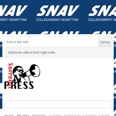
Optional callout text right side.
Home
/
Attualità
/
Sorrento
/
Sorrento. Presentato il disegno di legge