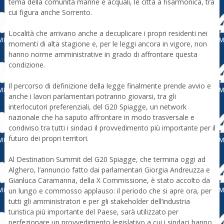
tema della comunità marine e acquali, le città a fisarmonica, tra
cui figura anche Sorrento.
Località che arrivano anche a decuplicare i propri residenti nei
momenti di alta stagione e, per le leggi ancora in vigore, non
hanno norme amministrative in grado di affrontare questa
condizione.
Il percorso di definizione della legge finalmente prende avvio e
anche i lavori parlamentari potranno giovarsi, tra gli
interlocutori preferenziali, del G20 Spiagge, un network
nazionale che ha saputo affrontare in modo trasversale e
condiviso tra tutti i sindaci il provvedimento più importante per il
futuro dei propri territori.
Al Destination Summit del G20 Spiagge, che termina oggi ad
Alghero, l’annuncio fatto dai parlamentari Giorgia Andreuzza e
Gianluca Caramanna, della X Commissione, è stato accolto da
un lungo e commosso applauso: il periodo che si apre ora, per
tutti gli amministratori e per gli stakeholder dell’industria
turistica più importante del Paese, sarà utilizzato per
perfezionare un provvedimento legislativo a cui i sindaci hanno