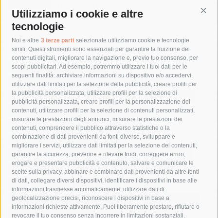
6 Agosto 2026
Utilizziamo i cookie e altre
Cont
tecnologie
Tag
Noi e altre
3 terze parti
selezionate utilizziamo cookie e tecnologie
simili. Questi strumenti sono essenziali per garantire la fruizione dei
contenuti digitali, migliorare la navigazione e, previo tuo consenso, per
acqua
allerta meteo
anas
scopi pubblicitari. Ad esempio, potremmo utilizzare i tuoi dati per le
seguenti finalità: archiviare informazioni su dispositivo e/o accedervi,
area marina protetta di punta campanella
arresto
utilizzare dati limitati per la selezione della pubblicità, creare profili per
la pubblicità personalizzata, utilizzare profili per la selezione di
Asl Napoli 3 sud
capitaneria di porto
capri
carabinieri
pubblicità personalizzata, creare profili per la personalizzazione dei
castellammare di stabia
circumvesuviana
contenuti, utilizzare profili per la selezione di contenuti personalizzati,
misurare le prestazioni degli annunci, misurare le prestazioni dei
comune di sorrento
concerto
contagi
contenuti, comprendere il pubblico attraverso statistiche o la
combinazione di dati provenienti da fonti diverse, sviluppare e
costiera amalfitana
covid-19
eav
elezioni
migliorare i servizi, utilizzare dati limitati per la selezione dei contenuti,
fondazione sorrento
gori
guardia costiera
incidente
garantire la sicurezza, prevenire e rilevare frodi, correggere errori,
erogare e presentare pubblicità e contenuto, salvare e comunicare le
lavori
lorenzo balducelli
mare
massa lubrense
scelte sulla privacy, abbinare e combinare dati provenienti da altre fonti
di dati, collegare diversi dispositivi, identificare i dispositivi in base alle
massimo coppola
Meta
napoli
ordinanza
informazioni trasmesse automaticamente, utilizzare dati di
penisola sorrentina
piano di sorrento
polizia municipale
geolocalizzazione precisi, riconoscere i dispositivi in base a
informazioni richieste attivamente. Puoi liberamente prestare, rifiutare o
protezione civile
Regione Campania
sant'agnello
revocare il tuo consenso senza incorrere in limitazioni sostanziali.