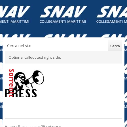
Optional callout text right side.
Home
/
Post taggati
g20 spiagge