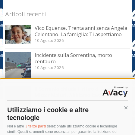
Articoli recenti
Vico Equense. Trenta anni senza Angela
Celentano. La famiglia: Ti aspettiamo
10 Agosto 2026
Incidente sulla Sorrentina, morto
centauro
10 Agosto 2026
Il Sorrento chiude il ritiro di Agerola.
Mister Maiuri: Abbiamo lavorato bene
10 Agosto 2026
Utilizziamo i cookie e altre
Cont
tecnologie
Tag
Noi e altre
3 terze parti
selezionate utilizziamo cookie e tecnologie
simili. Questi strumenti sono essenziali per garantire la fruizione dei