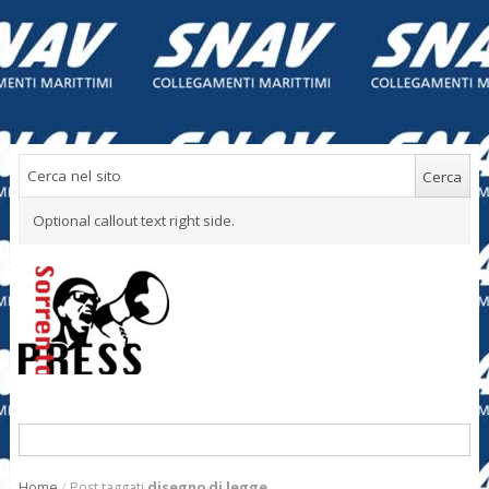
Optional callout text right side.
Home
/
Post taggati
disegno di legge