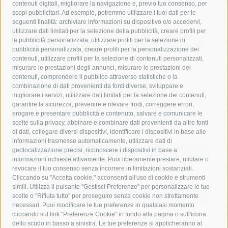
contenuti digitali, migliorare la navigazione e, previo tuo consenso, per
acqua
allerta meteo
anas
scopi pubblicitari. Ad esempio, potremmo utilizzare i tuoi dati per le
seguenti finalità: archiviare informazioni su dispositivo e/o accedervi,
area marina protetta di punta campanella
arresto
utilizzare dati limitati per la selezione della pubblicità, creare profili per
la pubblicità personalizzata, utilizzare profili per la selezione di
Asl Napoli 3 sud
capitaneria di porto
capri
carabinieri
pubblicità personalizzata, creare profili per la personalizzazione dei
castellammare di stabia
circumvesuviana
contenuti, utilizzare profili per la selezione di contenuti personalizzati,
misurare le prestazioni degli annunci, misurare le prestazioni dei
comune di sorrento
concerto
contagi
contenuti, comprendere il pubblico attraverso statistiche o la
combinazione di dati provenienti da fonti diverse, sviluppare e
costiera amalfitana
covid-19
eav
elezioni
migliorare i servizi, utilizzare dati limitati per la selezione dei contenuti,
fondazione sorrento
gori
guardia costiera
incidente
garantire la sicurezza, prevenire e rilevare frodi, correggere errori,
erogare e presentare pubblicità e contenuto, salvare e comunicare le
lavori
lorenzo balducelli
mare
massa lubrense
scelte sulla privacy, abbinare e combinare dati provenienti da altre fonti
di dati, collegare diversi dispositivi, identificare i dispositivi in base alle
massimo coppola
Meta
napoli
ordinanza
informazioni trasmesse automaticamente, utilizzare dati di
penisola sorrentina
piano di sorrento
polizia municipale
geolocalizzazione precisi, riconoscere i dispositivi in base a
informazioni richieste attivamente. Puoi liberamente prestare, rifiutare o
protezione civile
Regione Campania
sant'agnello
revocare il tuo consenso senza incorrere in limitazioni sostanziali.
Cliccando su "Accetta cookie," acconsenti all'uso di cookie e strumenti
sindaco cuomo
sorrento
studenti
temporali
treni
simili. Utilizza il pulsante "Gestisci Preferenze" per personalizzare le tue
turismo
Vico Equense
villa fiorentino
vincenzo de luca
scelte o "Rifiuta tutto" per proseguire senza cookie non strettamente
necessari. Puoi modificare le tue preferenze in qualsiasi momento
cliccando sul link "Preferenze Cookie" in fondo alla pagina o sull'icona
dello scudo in basso a sinistra. Le tue preferenze si applicheranno al