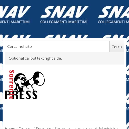
Optional callout text right side.
Home
/
Cronaca
/
Sorrento
/
Sorrento. Le prescrizioni del ministro