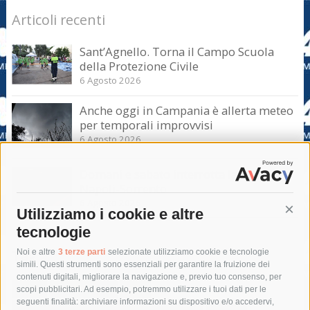
Articoli recenti
Sant’Agnello. Torna il Campo Scuola
della Protezione Civile
6 Agosto 2026
Anche oggi in Campania è allerta meteo
per temporali improvvisi
6 Agosto 2026
Domani e sabato interrotta la linea Eav
Napoli-Sorrento
6 Agosto 2026
Utilizziamo i cookie e altre
Cont
tecnologie
Tag
Noi e altre
3 terze parti
selezionate utilizziamo cookie e tecnologie
simili. Questi strumenti sono essenziali per garantire la fruizione dei
contenuti digitali, migliorare la navigazione e, previo tuo consenso, per
acqua
allerta meteo
anas
scopi pubblicitari. Ad esempio, potremmo utilizzare i tuoi dati per le
seguenti finalità: archiviare informazioni su dispositivo e/o accedervi,
area marina protetta di punta campanella
arresto