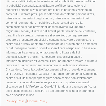
utilizzare dati limitati per la selezione della pubblicità, creare profili per
la pubblicità personalizzata, utilizzare profili per la selezione di
Asl Napoli 3 sud
capitaneria di porto
capri
carabinieri
pubblicità personalizzata, creare profili per la personalizzazione dei
castellammare di stabia
circumvesuviana
contenuti, utilizzare profili per la selezione di contenuti personalizzati,
misurare le prestazioni degli annunci, misurare le prestazioni dei
comune di sorrento
concerto
contagi
contenuti, comprendere il pubblico attraverso statistiche o la
combinazione di dati provenienti da fonti diverse, sviluppare e
costiera amalfitana
covid-19
eav
elezioni
migliorare i servizi, utilizzare dati limitati per la selezione dei contenuti,
fondazione sorrento
gori
guardia costiera
incidente
garantire la sicurezza, prevenire e rilevare frodi, correggere errori,
erogare e presentare pubblicità e contenuto, salvare e comunicare le
lavori
lorenzo balducelli
mare
massa lubrense
scelte sulla privacy, abbinare e combinare dati provenienti da altre fonti
di dati, collegare diversi dispositivi, identificare i dispositivi in base alle
massimo coppola
Meta
napoli
ordinanza
informazioni trasmesse automaticamente, utilizzare dati di
penisola sorrentina
piano di sorrento
polizia municipale
geolocalizzazione precisi, riconoscere i dispositivi in base a
informazioni richieste attivamente. Puoi liberamente prestare, rifiutare o
protezione civile
Regione Campania
sant'agnello
revocare il tuo consenso senza incorrere in limitazioni sostanziali.
Cliccando su "Accetta cookie," acconsenti all'uso di cookie e strumenti
sindaco cuomo
sorrento
studenti
temporali
treni
simili. Utilizza il pulsante "Gestisci Preferenze" per personalizzare le tue
turismo
Vico Equense
villa fiorentino
vincenzo de luca
scelte o "Rifiuta tutto" per proseguire senza cookie non strettamente
necessari. Puoi modificare le tue preferenze in qualsiasi momento
cliccando sul link "Preferenze Cookie" in fondo alla pagina o sull'icona
dello scudo in basso a sinistra. Le tue preferenze si applicheranno al
solo dispositivo in uso.
© 2015 SorrentoPress. All rights reserved.
|
Privacy Policy
Cookie Policy