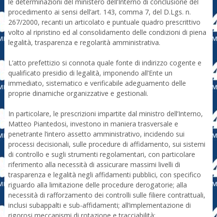
le determinazioni del ministero dell’Interno di conclusione del
procedimento ai sensi dell’art. 143, comma 7, del D.Lgs. n.
267/2000, recanti un articolato e puntuale quadro prescrittivo
volto al ripristino ed al consolidamento delle condizioni di piena
legalità, trasparenza e regolarità amministrativa.
L’atto prefettizio si connota quale fonte di indirizzo cogente e
qualificato presidio di legalità, imponendo all’Ente un
immediato, sistematico e verificabile adeguamento delle
proprie dinamiche organizzative e gestionali.
In particolare, le prescrizioni impartite dal ministro dell’Interno,
Matteo Piantedosi, investono in maniera trasversale e
penetrante l’intero assetto amministrativo, incidendo sui
processi decisionali, sulle procedure di affidamento, sui sistemi
di controllo e sugli strumenti regolamentari, con particolare
riferimento alla necessità di assicurare massimi livelli di
trasparenza e legalità negli affidamenti pubblici, con specifico
riguardo alla limitazione delle procedure derogatorie; alla
necessità di rafforzamento dei controlli sulle filiere contrattuali,
inclusi subappalti e sub-affidamenti; all’implementazione di
rigorosi meccanismi di rotazione e tracciabilità;