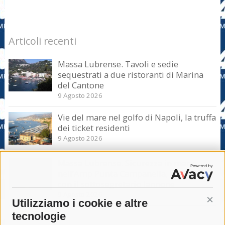
Articoli recenti
Massa Lubrense. Tavoli e sedie
sequestrati a due ristoranti di Marina
del Cantone
9 Agosto 2026
Vie del mare nel golfo di Napoli, la truffa
dei ticket residenti
9 Agosto 2026
Massa Lubrense. Sicurezza in mare
nell’Amp Punta Campanella, incontro
con il sottosegretario Iannone
9 Agosto 2026
Utilizziamo i cookie e altre
Cont
tecnologie