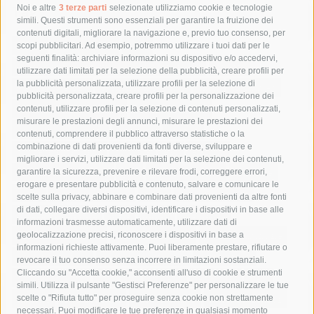
Tag
Noi e altre
3 terze parti
selezionate utilizziamo cookie e tecnologie
simili. Questi strumenti sono essenziali per garantire la fruizione dei
contenuti digitali, migliorare la navigazione e, previo tuo consenso, per
acqua
allerta meteo
anas
scopi pubblicitari. Ad esempio, potremmo utilizzare i tuoi dati per le
seguenti finalità: archiviare informazioni su dispositivo e/o accedervi,
area marina protetta di punta campanella
arresto
utilizzare dati limitati per la selezione della pubblicità, creare profili per
la pubblicità personalizzata, utilizzare profili per la selezione di
Asl Napoli 3 sud
capitaneria di porto
capri
carabinieri
pubblicità personalizzata, creare profili per la personalizzazione dei
castellammare di stabia
circumvesuviana
contenuti, utilizzare profili per la selezione di contenuti personalizzati,
misurare le prestazioni degli annunci, misurare le prestazioni dei
comune di sorrento
concerto
contagi
contenuti, comprendere il pubblico attraverso statistiche o la
combinazione di dati provenienti da fonti diverse, sviluppare e
costiera amalfitana
covid-19
eav
elezioni
migliorare i servizi, utilizzare dati limitati per la selezione dei contenuti,
fondazione sorrento
gori
guardia costiera
incidente
garantire la sicurezza, prevenire e rilevare frodi, correggere errori,
erogare e presentare pubblicità e contenuto, salvare e comunicare le
lavori
lorenzo balducelli
mare
massa lubrense
scelte sulla privacy, abbinare e combinare dati provenienti da altre fonti
di dati, collegare diversi dispositivi, identificare i dispositivi in base alle
massimo coppola
Meta
napoli
ordinanza
informazioni trasmesse automaticamente, utilizzare dati di
penisola sorrentina
piano di sorrento
polizia municipale
geolocalizzazione precisi, riconoscere i dispositivi in base a
informazioni richieste attivamente. Puoi liberamente prestare, rifiutare o
protezione civile
Regione Campania
sant'agnello
revocare il tuo consenso senza incorrere in limitazioni sostanziali.
Cliccando su "Accetta cookie," acconsenti all'uso di cookie e strumenti
sindaco cuomo
sorrento
studenti
temporali
treni
simili. Utilizza il pulsante "Gestisci Preferenze" per personalizzare le tue
turismo
Vico Equense
villa fiorentino
vincenzo de luca
scelte o "Rifiuta tutto" per proseguire senza cookie non strettamente
necessari. Puoi modificare le tue preferenze in qualsiasi momento