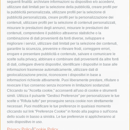
seguenti finalità: archiviare informazioni su dispositivo e/o accedervi,
area marina protetta di punta campanella
arresto
utilizzare dati limitati per la selezione della pubblicità, creare profili per
la pubblicità personalizzata, utilizzare profili per la selezione di
Asl Napoli 3 sud
capitaneria di porto
capri
carabinieri
pubblicità personalizzata, creare profili per la personalizzazione dei
castellammare di stabia
circumvesuviana
contenuti, utilizzare profili per la selezione di contenuti personalizzati,
misurare le prestazioni degli annunci, misurare le prestazioni dei
comune di sorrento
concerto
contagi
contenuti, comprendere il pubblico attraverso statistiche o la
combinazione di dati provenienti da fonti diverse, sviluppare e
costiera amalfitana
covid-19
eav
elezioni
migliorare i servizi, utilizzare dati limitati per la selezione dei contenuti,
fondazione sorrento
gori
guardia costiera
incidente
garantire la sicurezza, prevenire e rilevare frodi, correggere errori,
erogare e presentare pubblicità e contenuto, salvare e comunicare le
lavori
lorenzo balducelli
mare
massa lubrense
scelte sulla privacy, abbinare e combinare dati provenienti da altre fonti
di dati, collegare diversi dispositivi, identificare i dispositivi in base alle
massimo coppola
Meta
napoli
ordinanza
informazioni trasmesse automaticamente, utilizzare dati di
penisola sorrentina
piano di sorrento
polizia municipale
geolocalizzazione precisi, riconoscere i dispositivi in base a
informazioni richieste attivamente. Puoi liberamente prestare, rifiutare o
protezione civile
Regione Campania
sant'agnello
revocare il tuo consenso senza incorrere in limitazioni sostanziali.
Cliccando su "Accetta cookie," acconsenti all'uso di cookie e strumenti
sindaco cuomo
sorrento
studenti
temporali
treni
simili. Utilizza il pulsante "Gestisci Preferenze" per personalizzare le tue
turismo
Vico Equense
villa fiorentino
vincenzo de luca
scelte o "Rifiuta tutto" per proseguire senza cookie non strettamente
necessari. Puoi modificare le tue preferenze in qualsiasi momento
cliccando sul link "Preferenze Cookie" in fondo alla pagina o sull'icona
dello scudo in basso a sinistra. Le tue preferenze si applicheranno al
solo dispositivo in uso.
|
© 2015 SorrentoPress. All rights reserved.
Privacy Policy
Cookie Policy