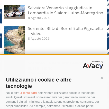
Salvatore Venanzio si aggiudica in
Lombardia lo Slalom Luino-Montegrino
8 Agosto 2026
Sorrento. Blitz di Borrelli alla Pignatella
– video –
8 Agosto 2026
Sorrento. Le denunce: Bivacchi e rifiuti
sui siti storici
8 Agosto 2026
Utilizziamo i cookie e altre
Cont
tecnologie
Tag
Noi e altre
3 terze parti
selezionate utilizziamo cookie e tecnologie
simili. Questi strumenti sono essenziali per garantire la fruizione dei
contenuti digitali, migliorare la navigazione e, previo tuo consenso, per
acqua
allerta meteo
anas
scopi pubblicitari. Ad esempio, potremmo utilizzare i tuoi dati per le