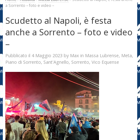
a Sorrento – foto e video –
Scudetto al Napoli, è festa
anche a Sorrento – foto e video
–
4 Maggio 2023
Max
Pubblicato il
by
in
Massa Lubrense
,
Meta
,
Piano di Sorrento
,
Sant'Agnello
,
Sorrento
,
Vico Equense