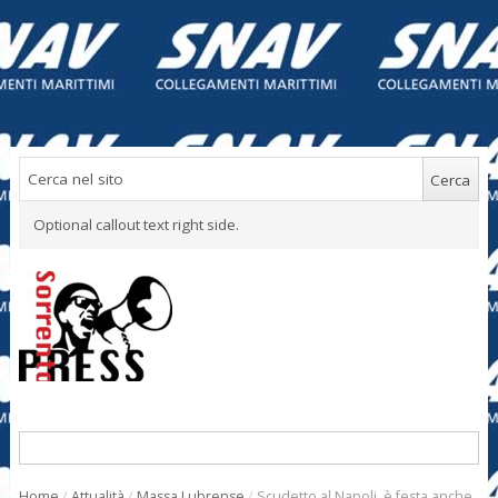
Optional callout text right side.
Home
/
Attualità
/
Massa Lubrense
/
Scudetto al Napoli, è festa anche