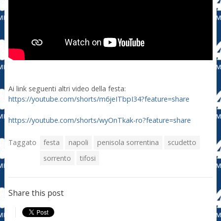
Ai link seguenti altri video della festa:
https://youtube.com/shorts/m6jeITbpI34?feature=share
https://youtube.com/shorts/wyOnTkak-ro?feature=share
Taggato
festa
napoli
penisola sorrentina
scudetto
sorrento
tifosi
Share this post