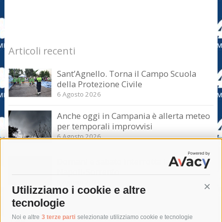
Articoli recenti
Sant’Agnello. Torna il Campo Scuola
della Protezione Civile
6 Agosto 2026
Anche oggi in Campania è allerta meteo
per temporali improvvisi
6 Agosto 2026
Domani e sabato interrotta la linea Eav
Napoli-Sorrento
6 Agosto 2026
Utilizziamo i cookie e altre
Cont
tecnologie
Tag
Noi e altre
3 terze parti
selezionate utilizziamo cookie e tecnologie