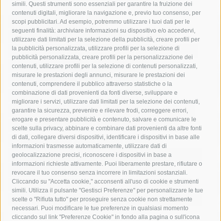
simili. Questi strumenti sono essenziali per garantire la fruizione dei
contenuti digitali, migliorare la navigazione e, previo tuo consenso, per
acqua
allerta meteo
anas
scopi pubblicitari. Ad esempio, potremmo utilizzare i tuoi dati per le
seguenti finalità: archiviare informazioni su dispositivo e/o accedervi,
area marina protetta di punta campanella
arresto
utilizzare dati limitati per la selezione della pubblicità, creare profili per
la pubblicità personalizzata, utilizzare profili per la selezione di
Asl Napoli 3 sud
capitaneria di porto
capri
carabinieri
pubblicità personalizzata, creare profili per la personalizzazione dei
castellammare di stabia
circumvesuviana
contenuti, utilizzare profili per la selezione di contenuti personalizzati,
misurare le prestazioni degli annunci, misurare le prestazioni dei
comune di sorrento
concerto
contagi
contenuti, comprendere il pubblico attraverso statistiche o la
combinazione di dati provenienti da fonti diverse, sviluppare e
costiera amalfitana
covid-19
eav
elezioni
migliorare i servizi, utilizzare dati limitati per la selezione dei contenuti,
fondazione sorrento
gori
guardia costiera
incidente
garantire la sicurezza, prevenire e rilevare frodi, correggere errori,
erogare e presentare pubblicità e contenuto, salvare e comunicare le
lavori
lorenzo balducelli
mare
massa lubrense
scelte sulla privacy, abbinare e combinare dati provenienti da altre fonti
di dati, collegare diversi dispositivi, identificare i dispositivi in base alle
massimo coppola
Meta
napoli
ordinanza
informazioni trasmesse automaticamente, utilizzare dati di
penisola sorrentina
piano di sorrento
polizia municipale
geolocalizzazione precisi, riconoscere i dispositivi in base a
informazioni richieste attivamente. Puoi liberamente prestare, rifiutare o
protezione civile
Regione Campania
sant'agnello
revocare il tuo consenso senza incorrere in limitazioni sostanziali.
Cliccando su "Accetta cookie," acconsenti all'uso di cookie e strumenti
sindaco cuomo
sorrento
studenti
temporali
treni
simili. Utilizza il pulsante "Gestisci Preferenze" per personalizzare le tue
turismo
Vico Equense
villa fiorentino
vincenzo de luca
scelte o "Rifiuta tutto" per proseguire senza cookie non strettamente
necessari. Puoi modificare le tue preferenze in qualsiasi momento
cliccando sul link "Preferenze Cookie" in fondo alla pagina o sull'icona