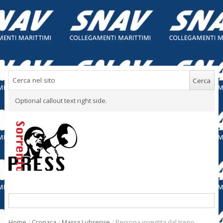
Optional callout text right side.
Home
/
Cronaca
/
Massa Lubrense
/
Persona investita dal treno,