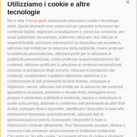
Utilizziamo i cookie e altre
Cont
tecnologie
Tag
Noi e altre
3 terze parti
selezionate utilizziamo cookie e tecnologie
simili. Questi strumenti sono essenziali per garantire la fruizione dei
contenuti digitali, migliorare la navigazione e, previo tuo consenso, per
acqua
allerta meteo
anas
scopi pubblicitari. Ad esempio, potremmo utilizzare i tuoi dati per le
seguenti finalità: archiviare informazioni su dispositivo e/o accedervi,
area marina protetta di punta campanella
arresto
utilizzare dati limitati per la selezione della pubblicità, creare profili per
la pubblicità personalizzata, utilizzare profili per la selezione di
Asl Napoli 3 sud
capitaneria di porto
capri
carabinieri
pubblicità personalizzata, creare profili per la personalizzazione dei
castellammare di stabia
circumvesuviana
contenuti, utilizzare profili per la selezione di contenuti personalizzati,
misurare le prestazioni degli annunci, misurare le prestazioni dei
comune di sorrento
concerto
contagi
contenuti, comprendere il pubblico attraverso statistiche o la
combinazione di dati provenienti da fonti diverse, sviluppare e
costiera amalfitana
covid-19
eav
elezioni
migliorare i servizi, utilizzare dati limitati per la selezione dei contenuti,
fondazione sorrento
gori
guardia costiera
incidente
garantire la sicurezza, prevenire e rilevare frodi, correggere errori,
erogare e presentare pubblicità e contenuto, salvare e comunicare le
lavori
lorenzo balducelli
mare
massa lubrense
scelte sulla privacy, abbinare e combinare dati provenienti da altre fonti
di dati, collegare diversi dispositivi, identificare i dispositivi in base alle
massimo coppola
Meta
napoli
ordinanza
informazioni trasmesse automaticamente, utilizzare dati di
penisola sorrentina
piano di sorrento
polizia municipale
geolocalizzazione precisi, riconoscere i dispositivi in base a
informazioni richieste attivamente. Puoi liberamente prestare, rifiutare o
protezione civile
Regione Campania
sant'agnello
revocare il tuo consenso senza incorrere in limitazioni sostanziali.
Cliccando su "Accetta cookie," acconsenti all'uso di cookie e strumenti