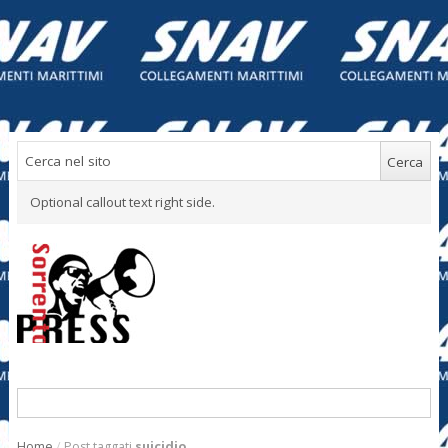
Optional callout text right side.
Home
/
Post taggati
suicidio