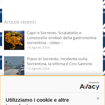
Articoli recenti
Capri e Sorrento. Scialatiello e
Limoncello simboli della gastronomia
sorrentina – video –
10 Agosto 2026
Piano di Sorrento. Incidente sulla
Sorrentina, la vittima è Ciro Sannino
10 Agosto 2026
Vico Equense. Trenta anni senza Angela
Celentano. La famiglia: Ti aspettiamo
10 Agosto 2026
Utilizziamo i cookie e altre
Cont