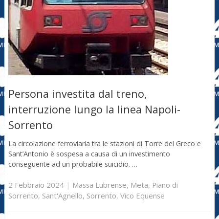
Persona investita dal treno,
interruzione lungo la linea Napoli-
Sorrento
La circolazione ferroviaria tra le stazioni di Torre del Greco e
Sant’Antonio è sospesa a causa di un investimento
conseguente ad un probabile suicidio. …
2 Febbraio 2024
|
Massa Lubrense
,
Meta
,
Piano di
Sorrento
,
Sant'Agnello
,
Sorrento
,
Vico Equense