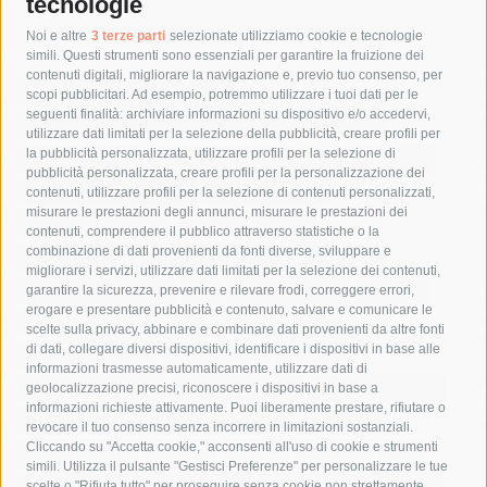
tecnologie
Tag
Noi e altre
3 terze parti
selezionate utilizziamo cookie e tecnologie
simili. Questi strumenti sono essenziali per garantire la fruizione dei
contenuti digitali, migliorare la navigazione e, previo tuo consenso, per
acqua
allerta meteo
anas
scopi pubblicitari. Ad esempio, potremmo utilizzare i tuoi dati per le
seguenti finalità: archiviare informazioni su dispositivo e/o accedervi,
area marina protetta di punta campanella
arresto
utilizzare dati limitati per la selezione della pubblicità, creare profili per
la pubblicità personalizzata, utilizzare profili per la selezione di
Asl Napoli 3 sud
capitaneria di porto
capri
carabinieri
pubblicità personalizzata, creare profili per la personalizzazione dei
castellammare di stabia
circumvesuviana
contenuti, utilizzare profili per la selezione di contenuti personalizzati,
misurare le prestazioni degli annunci, misurare le prestazioni dei
comune di sorrento
concerto
contagi
contenuti, comprendere il pubblico attraverso statistiche o la
combinazione di dati provenienti da fonti diverse, sviluppare e
costiera amalfitana
covid-19
eav
elezioni
migliorare i servizi, utilizzare dati limitati per la selezione dei contenuti,
fondazione sorrento
gori
guardia costiera
incidente
garantire la sicurezza, prevenire e rilevare frodi, correggere errori,
erogare e presentare pubblicità e contenuto, salvare e comunicare le
lavori
lorenzo balducelli
mare
massa lubrense
scelte sulla privacy, abbinare e combinare dati provenienti da altre fonti
di dati, collegare diversi dispositivi, identificare i dispositivi in base alle
massimo coppola
Meta
napoli
ordinanza
informazioni trasmesse automaticamente, utilizzare dati di
penisola sorrentina
piano di sorrento
polizia municipale
geolocalizzazione precisi, riconoscere i dispositivi in base a
informazioni richieste attivamente. Puoi liberamente prestare, rifiutare o
protezione civile
Regione Campania
sant'agnello
revocare il tuo consenso senza incorrere in limitazioni sostanziali.
Cliccando su "Accetta cookie," acconsenti all'uso di cookie e strumenti
sindaco cuomo
sorrento
studenti
temporali
treni
simili. Utilizza il pulsante "Gestisci Preferenze" per personalizzare le tue
turismo
Vico Equense
villa fiorentino
vincenzo de luca
scelte o "Rifiuta tutto" per proseguire senza cookie non strettamente