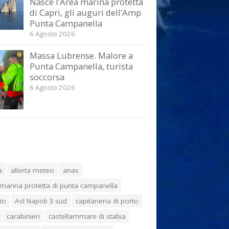
Nasce l’Area marina protetta
di Capri, gli auguri dell’Amp
Punta Campanella
6 Agosto 2026
Massa Lubrense. Malore a
Punta Campanella, turista
soccorsa
6 Agosto 2026
a
allerta meteo
anas
marina protetta di punta campanella
to
Asl Napoli 3 sud
capitaneria di porto
carabinieri
castellammare di stabia