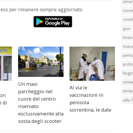
circ
Press per rimanere sempre aggiornato
conc
covid
gori
loren
mass
penis
poliz
Regi
sind
Un maxi
Al via le
parcheggio nel
temp
vaccinazioni in
ori
cuore del centro
villa
penisola
e di
riservato
sorrentina, le date
esclusivamente alla
sosta degli scooter