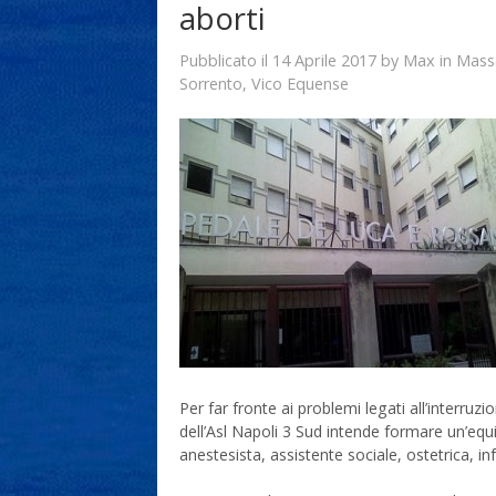
aborti
14 Aprile 2017
Max
Pubblicato il
by
in
Mass
Sorrento
,
Vico Equense
Per far fronte ai problemi legati all’interruzi
dell’Asl Napoli 3 Sud intende formare un’equ
anestesista, assistente sociale, ostetrica, i