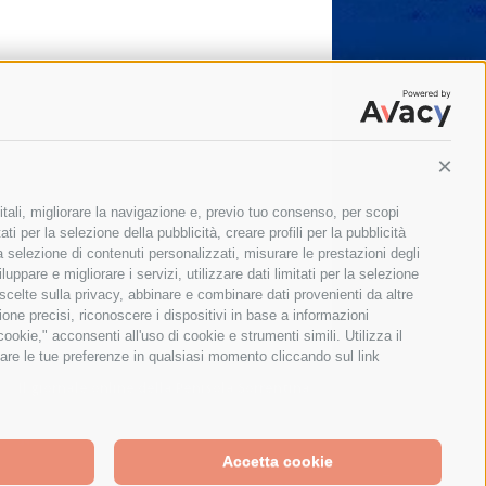
Conti
itali, migliorare la navigazione e, previo tuo consenso, per scopi
ti per la selezione della pubblicità, creare profili per la pubblicità
 la selezione di contenuti personalizzati, misurare le prestazioni degli
ppare e migliorare i servizi, utilizzare dati limitati per la selezione
 scelte sulla privacy, abbinare e combinare dati provenienti da altre
zione precisi, riconoscere i dispositivi in base a informazioni
okie," acconsenti all'uso di cookie e strumenti simili. Utilizza il
are le tue preferenze in qualsiasi momento cliccando sul link
Il giornale online della Penisola Sorrentina
Accetta cookie