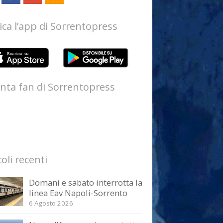
ica l’app di Sorrentopress
nta fan di Sorrentopress
coli recenti
Domani e sabato interrotta la
linea Eav Napoli-Sorrento
6 Agosto 2026