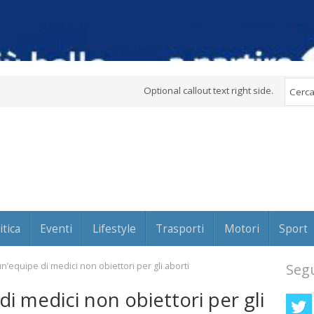
Optional callout text right side.
itica
Eventi
Lifestyle
Trasporti
Motori
Sport
un’equipe di medici non obiettori per gli aborti
Segu
di medici non obiettori per gli