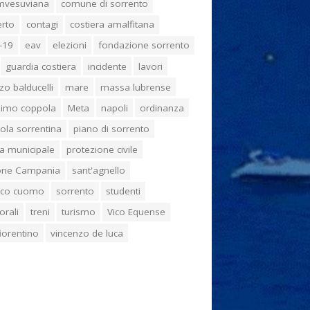
umvesuviana
comune di sorrento
erto
contagi
costiera amalfitana
-19
eav
elezioni
fondazione sorrento
guardia costiera
incidente
lavori
zo balducelli
mare
massa lubrense
imo coppola
Meta
napoli
ordinanza
ola sorrentina
piano di sorrento
ia municipale
protezione civile
one Campania
sant'agnello
aco cuomo
sorrento
studenti
orali
treni
turismo
Vico Equense
 fiorentino
vincenzo de luca