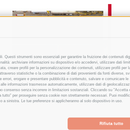
i. Questi strumenti sono essenziali per garantire la fruizione dei contenuti dig
alità: archiviare informazioni su dispositivo e/o accedervi, utilizzare dati limita
zata, creare profili per la personalizzazione dei contenuti, utilizzare profili per
raverso statistiche o la combinazione di dati provenienti da fonti diverse, svilu
ere errori, erogare e presentare pubblicità e contenuto, salvare e comunicare le
base alle informazioni trasmesse automaticamente, utilizzare dati di geolocalizza
tuo consenso senza incorrere in limitazioni sostanziali. Cliccando su "Accetta co
ta tutto" per proseguire senza cookie non strettamente necessari. Puoi modific
o a sinistra. Le tue preferenze si applicheranno al solo dispositivo in uso.
Rifiuta tutto