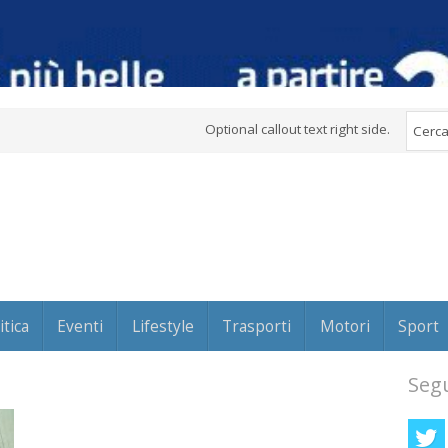
Optional callout text right side.
itica
Eventi
Lifestyle
Trasporti
Motori
Sport
Segu