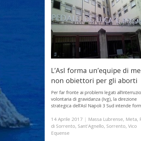
L’Asl forma un’equipe di me
non obiettori per gli aborti
Per far fronte ai problemi legati all’interruzi
volontaria di gravidanza (Ivg), la direzione
strategica dell’Asl Napoli 3 Sud intende fo
14 Aprile 2017
|
Massa Lubrense
,
Meta
,
di Sorrento
,
Sant'Agnello
,
Sorrento
,
Vico
Equense