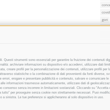
conc
covid
gori
loren
mass
penis
poliz
Regi
i. Questi strumenti sono essenziali per garantire la fruizione dei contenuti dig
sind
alità: archiviare informazioni su dispositivo e/o accedervi, utilizzare dati limita
zata, creare profili per la personalizzazione dei contenuti, utilizzare profili per
temp
raverso statistiche o la combinazione di dati provenienti da fonti diverse, svilu
villa
ere errori, erogare e presentare pubblicità e contenuto, salvare e comunicare le
base alle informazioni trasmesse automaticamente, utilizzare dati di geolocalizza
tuo consenso senza incorrere in limitazioni sostanziali. Cliccando su "Accetta co
ta tutto" per proseguire senza cookie non strettamente necessari. Puoi modific
o a sinistra. Le tue preferenze si applicheranno al solo dispositivo in uso.