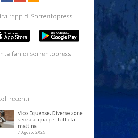
ica l’app di Sorrentopress
nta fan di Sorrentopress
coli recenti
Vico Equense. Diverse zone
senza acqua per tutta la
mattina
7 Agosto 2026