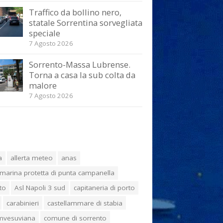
Traffico da bollino nero,
statale Sorrentina sorvegliata
speciale
7 Agosto 2026
Sorrento-Massa Lubrense.
Torna a casa la sub colta da
malore
7 Agosto 2026
a
allerta meteo
anas
marina protetta di punta campanella
to
Asl Napoli 3 sud
capitaneria di porto
carabinieri
castellammare di stabia
umvesuviana
comune di sorrento