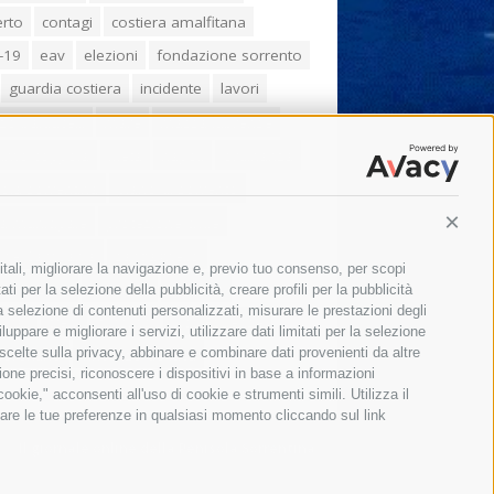
erto
contagi
costiera amalfitana
-19
eav
elezioni
fondazione sorrento
guardia costiera
incidente
lavori
zo balducelli
mare
massa lubrense
imo coppola
Meta
napoli
ordinanza
ola sorrentina
piano di sorrento
ia municipale
protezione civile
Conti
one Campania
sant'agnello
itali, migliorare la navigazione e, previo tuo consenso, per scopi
aco cuomo
sorrento
studenti
ti per la selezione della pubblicità, creare profili per la pubblicità
 la selezione di contenuti personalizzati, misurare le prestazioni degli
orali
treni
turismo
Vico Equense
ppare e migliorare i servizi, utilizzare dati limitati per la selezione
 fiorentino
vincenzo de luca
 scelte sulla privacy, abbinare e combinare dati provenienti da altre
zione precisi, riconoscere i dispositivi in base a informazioni
okie," acconsenti all'uso di cookie e strumenti simili. Utilizza il
are le tue preferenze in qualsiasi momento cliccando sul link
Il giornale online della Penisola Sorrentina