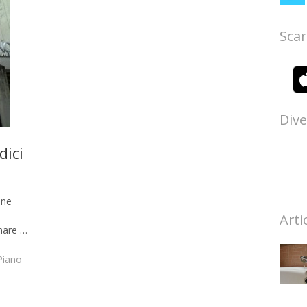
Scar
Dive
dici
one
Arti
rmare …
Piano