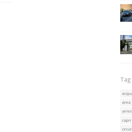
Tag
acqu
area 
arres
capri
circ