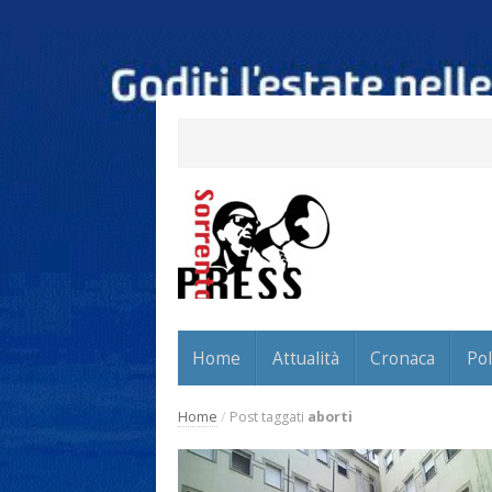
Home
Attualità
Cronaca
Pol
Home
/
Post taggati
aborti