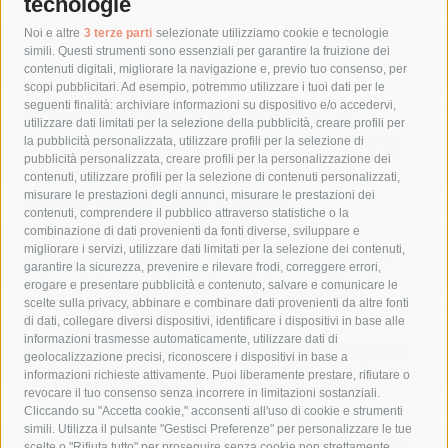
tecnologie
Tag
Noi e altre
3 terze parti
selezionate utilizziamo cookie e tecnologie
simili. Questi strumenti sono essenziali per garantire la fruizione dei
contenuti digitali, migliorare la navigazione e, previo tuo consenso, per
acqua
allerta meteo
anas
scopi pubblicitari. Ad esempio, potremmo utilizzare i tuoi dati per le
seguenti finalità: archiviare informazioni su dispositivo e/o accedervi,
area marina protetta di punta campanella
arresto
utilizzare dati limitati per la selezione della pubblicità, creare profili per
la pubblicità personalizzata, utilizzare profili per la selezione di
Asl Napoli 3 sud
capitaneria di porto
capri
carabinieri
pubblicità personalizzata, creare profili per la personalizzazione dei
castellammare di stabia
circumvesuviana
contenuti, utilizzare profili per la selezione di contenuti personalizzati,
misurare le prestazioni degli annunci, misurare le prestazioni dei
comune di sorrento
concerto
contagi
contenuti, comprendere il pubblico attraverso statistiche o la
combinazione di dati provenienti da fonti diverse, sviluppare e
costiera amalfitana
covid-19
eav
elezioni
migliorare i servizi, utilizzare dati limitati per la selezione dei contenuti,
fondazione sorrento
gori
guardia costiera
incidente
garantire la sicurezza, prevenire e rilevare frodi, correggere errori,
erogare e presentare pubblicità e contenuto, salvare e comunicare le
lavori
lorenzo balducelli
mare
massa lubrense
scelte sulla privacy, abbinare e combinare dati provenienti da altre fonti
di dati, collegare diversi dispositivi, identificare i dispositivi in base alle
massimo coppola
Meta
napoli
ordinanza
informazioni trasmesse automaticamente, utilizzare dati di
penisola sorrentina
piano di sorrento
polizia municipale
geolocalizzazione precisi, riconoscere i dispositivi in base a
informazioni richieste attivamente. Puoi liberamente prestare, rifiutare o
protezione civile
Regione Campania
sant'agnello
revocare il tuo consenso senza incorrere in limitazioni sostanziali.
Cliccando su "Accetta cookie," acconsenti all'uso di cookie e strumenti
sindaco cuomo
sorrento
studenti
temporali
treni
simili. Utilizza il pulsante "Gestisci Preferenze" per personalizzare le tue
scelte o "Rifiuta tutto" per proseguire senza cookie non strettamente