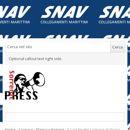
Optional callout text right side.
Home
/
Cronaca
/
Massa Lubrense
/
Il portale del Comune di Massa