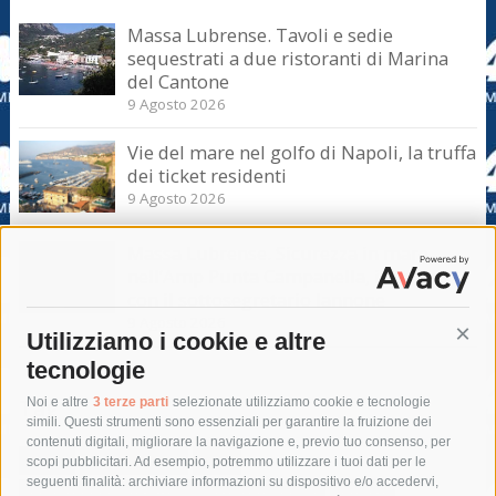
Massa Lubrense. Tavoli e sedie
sequestrati a due ristoranti di Marina
del Cantone
9 Agosto 2026
Vie del mare nel golfo di Napoli, la truffa
dei ticket residenti
9 Agosto 2026
Massa Lubrense. Sicurezza in mare
nell’Amp Punta Campanella, incontro
con il sottosegretario Iannone
9 Agosto 2026
Utilizziamo i cookie e altre
Cont
tecnologie
Tag
Noi e altre
3 terze parti
selezionate utilizziamo cookie e tecnologie
simili. Questi strumenti sono essenziali per garantire la fruizione dei
contenuti digitali, migliorare la navigazione e, previo tuo consenso, per
acqua
allerta meteo
anas
scopi pubblicitari. Ad esempio, potremmo utilizzare i tuoi dati per le
seguenti finalità: archiviare informazioni su dispositivo e/o accedervi,
area marina protetta di punta campanella
arresto