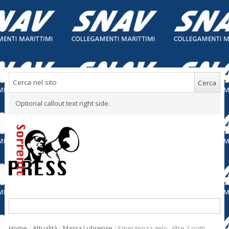
Optional callout text right side.
Home
/
Attualità
/
Massa Lubrense
/
Emergenza gelo, altre 2 notti