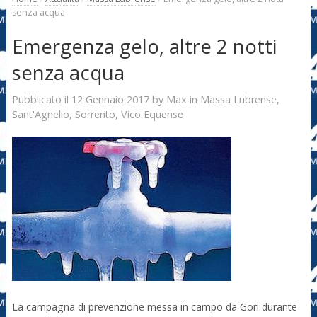
senza acqua
Emergenza gelo, altre 2 notti
senza acqua
12 Gennaio 2017
Max
Pubblicato il
by
in
Massa Lubrense
,
Sant'Agnello
,
Sorrento
,
Vico Equense
La campagna di prevenzione messa in campo da Gori durante