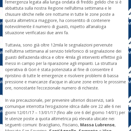
l’emergenza legata alla lunga ondata di freddo gelido che si è
abbattuta sulla nostra Regione nell’ultima settimana e le
chiusure idriche nelle ore notturne in tutte le zone poste a
quota altimetrica maggiore, ha consentito di contenere
notevolmente il numero di guasti, rispetto all’analoga
situazione verificatasi due anni fa.
Tuttavia, sono già oltre 12mila le segnalazioni pervenute
nell’ultima settimana al servizio telefonico di segnalazione dei
guasti dell’azienda idrica e oltre 4mila gli interventi effettivi già
messi in campo per la riparazione agli impianti. La struttura
operativa di Gori è stata potenziata al fine di consentire il
ripristino di tutte le emergenze e risolvere problemi di bassa
pressione e mancanze d’acque in alcune zone entro le prossime
ore, nonostante l’eccezionale numero di richieste.
In via precauzionale, per prevenire ulteriori disservizi, sarà
comunque interrotta l’erogazione idrica dalle ore 22 alle 6 nei
giorni 12/01/17 – 13/01/17 (fino alle ore 6 del giorno 14/01) per
le utenze poste a quota altimetrica più elevata ubicate nei
seguenti comuni: Bracigliano, Fisciano,
Massa Lubrense
,
Mercato San Severino,
Sant’Agnello
,
Sorrento
e
Vico