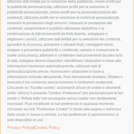
utilizzare dati limitati per la selezione della pubblicità, creare profili per
la pubblicità personalizzata, utilizzare profili per la selezione di
Asl Napoli 3 sud
capitaneria di porto
capri
carabinieri
pubblicità personalizzata, creare profili per la personalizzazione dei
castellammare di stabia
circumvesuviana
contenuti, utilizzare profili per la selezione di contenuti personalizzati,
misurare le prestazioni degli annunci, misurare le prestazioni dei
comune di sorrento
concerto
contagi
contenuti, comprendere il pubblico attraverso statistiche o la
combinazione di dati provenienti da fonti diverse, sviluppare e
costiera amalfitana
covid-19
eav
elezioni
migliorare i servizi, utilizzare dati limitati per la selezione dei contenuti,
fondazione sorrento
gori
guardia costiera
incidente
garantire la sicurezza, prevenire e rilevare frodi, correggere errori,
erogare e presentare pubblicità e contenuto, salvare e comunicare le
lavori
lorenzo balducelli
mare
massa lubrense
scelte sulla privacy, abbinare e combinare dati provenienti da altre fonti
di dati, collegare diversi dispositivi, identificare i dispositivi in base alle
massimo coppola
Meta
napoli
ordinanza
informazioni trasmesse automaticamente, utilizzare dati di
penisola sorrentina
piano di sorrento
polizia municipale
geolocalizzazione precisi, riconoscere i dispositivi in base a
informazioni richieste attivamente. Puoi liberamente prestare, rifiutare o
protezione civile
Regione Campania
sant'agnello
revocare il tuo consenso senza incorrere in limitazioni sostanziali.
Cliccando su "Accetta cookie," acconsenti all'uso di cookie e strumenti
sindaco cuomo
sorrento
studenti
temporali
treni
simili. Utilizza il pulsante "Gestisci Preferenze" per personalizzare le tue
turismo
Vico Equense
villa fiorentino
vincenzo de luca
scelte o "Rifiuta tutto" per proseguire senza cookie non strettamente
necessari. Puoi modificare le tue preferenze in qualsiasi momento
cliccando sul link "Preferenze Cookie" in fondo alla pagina o sull'icona
dello scudo in basso a sinistra. Le tue preferenze si applicheranno al
solo dispositivo in uso.
© 2015 SorrentoPress. All rights reserved.
|
Privacy Policy
Cookie Policy