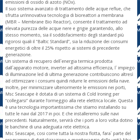
emissioni di ossido di azoto (NOx).
Il suo sistema avanzato di trattamento delle acque reflue, che
sfrutta un’innovativa tecnologia di bioreattori a membrana
(MBR – Membrane Bio Reactor), consente il trattamento ad
elevata purezza delle acque nere e grigie garantendo, allo
stesso momento, sia il soddisfacimento degli standard più
rigorosi quali il “Baltic Standard”, sia la riduzione dei consumi
energetici di oltre il 25% rispetto ai sistemi di precedente
generazione.
Un sistema di recupero dell`energia termica prodotta
dall`apparato motore, inverter ad altissima efficienza, l` impiego
di illuminazione led di ultima generazione contribuiscono altresì
ad ottimizzare i consumi quindi ridurre le emissioni della nave.
Inoltre, per minimizzare ulteriormente le emissioni nei porti,
Msc Seascape è dotata di un sistema di Cold Ironing per
“collegarsi” durante l’ormeggio alla rete elettrica locale. Questa
è una tecnologia importantissima che stiamo installando su
tutte le navi dal 2017 in poi. E che installeremo sulle navi
precedenti. Naturalmente, servirà che i porti a loro volta dotino
le banchine di una adeguata rete elettrica.
Msc Seascape, cosi come tutta la nostra flotta, fara` parte del
programma di digitalizzazione e monitoraggio delle unità Msc,