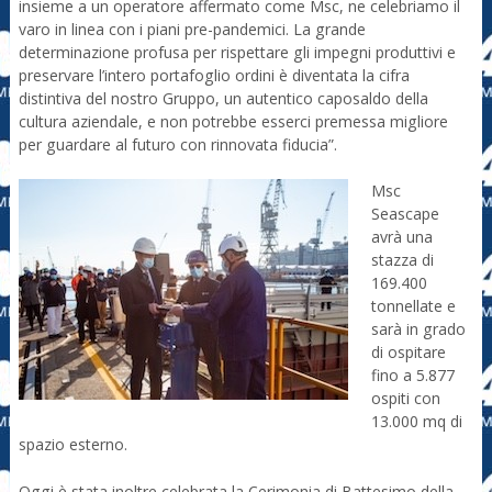
insieme a un operatore affermato come Msc, ne celebriamo il
varo in linea con i piani pre-pandemici. La grande
determinazione profusa per rispettare gli impegni produttivi e
preservare l’intero portafoglio ordini è diventata la cifra
distintiva del nostro Gruppo, un autentico caposaldo della
cultura aziendale, e non potrebbe esserci premessa migliore
per guardare al futuro con rinnovata fiducia”.
Msc
Seascape
avrà una
stazza di
169.400
tonnellate e
sarà in grado
di ospitare
fino a 5.877
ospiti con
13.000 mq di
spazio esterno.
Oggi è stata inoltre celebrata la Cerimonia di Battesimo della