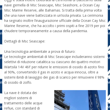
nave gemella di Msc Seascape, Msc Seashore, a Ocean Cay
Msc Marine Reserve, alle Bahamas. Si tratta della prima volta
che una nave viene battezzata in un’isola privata. La cerimonia
ha segnato inoltre l’inaugurazione ufficiale della Ocean Cay Msc
Marine Reserve, che ha accolto i primi ospiti a fine 2019 per poi
chiudere temporaneamente a causa della pandemia.
Dettagli di Msc Seascape:
Una tecnologia ambientale a prova di futuro:
Le tecnologie ambientali di Msc Seascape includeranno sistemi
selettivi di riduzione catalitica su ciascuno dei quattro motori
Wärtsilä 14V 46F per ridurre le emissioni di ossido di azoto fino
al 90%, convertendo il gas in azoto e acqua innocui, oltre a
sistemi ibridi di lavaggio dei gas di scarico per rimuovere il 98%
di ossido di zolfo.
La nave è dotata dei
migliori sistemi di
trattamento delle acque
reflue, con standard di