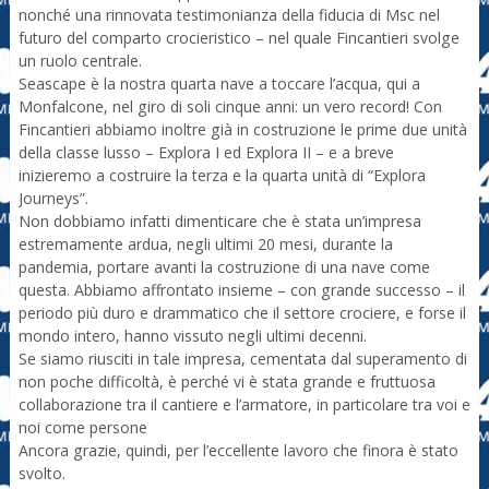
nonché una rinnovata testimonianza della fiducia di Msc nel
futuro del comparto crocieristico – nel quale Fincantieri svolge
un ruolo centrale.
Seascape è la nostra quarta nave a toccare l’acqua, qui a
Monfalcone, nel giro di soli cinque anni: un vero record! Con
Fincantieri abbiamo inoltre già in costruzione le prime due unità
della classe lusso – Explora I ed Explora II – e a breve
inizieremo a costruire la terza e la quarta unità di “Explora
Journeys”.
Non dobbiamo infatti dimenticare che è stata un’impresa
estremamente ardua, negli ultimi 20 mesi, durante la
pandemia, portare avanti la costruzione di una nave come
questa. Abbiamo affrontato insieme – con grande successo – il
periodo più duro e drammatico che il settore crociere, e forse il
mondo intero, hanno vissuto negli ultimi decenni.
Se siamo riusciti in tale impresa, cementata dal superamento di
non poche difficoltà, è perché vi è stata grande e fruttuosa
collaborazione tra il cantiere e l’armatore, in particolare tra voi e
noi come persone
Ancora grazie, quindi, per l’eccellente lavoro che finora è stato
svolto.