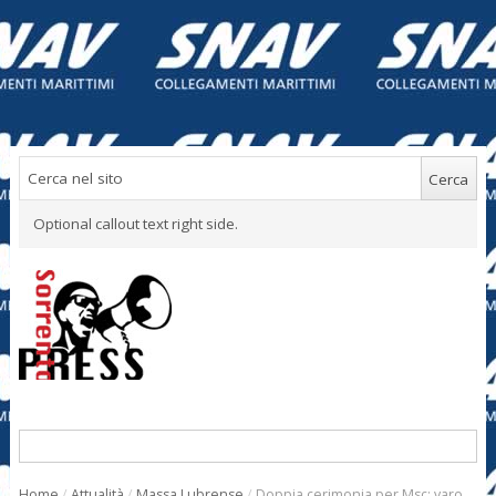
Optional callout text right side.
Home
/
Attualità
/
Massa Lubrense
/
Doppia cerimonia per Msc: varo