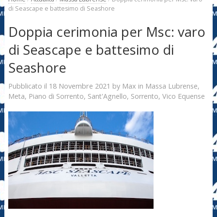
di Seascape e battesimo di Seashore
Doppia cerimonia per Msc: varo
di Seascape e battesimo di
Seashore
18 Novembre 2021
Max
Pubblicato il
by
in
Massa Lubrense
,
Meta
,
Piano di Sorrento
,
Sant'Agnello
,
Sorrento
,
Vico Equense