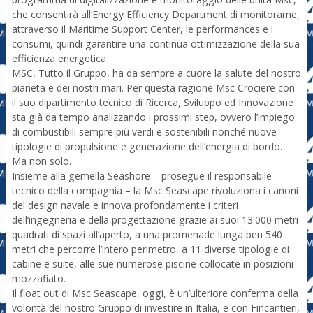
che consentirà all’Energy Efficiency Department di monitorarne,
attraverso il Maritime Support Center, le performances e i
consumi, quindi garantire una continua ottimizzazione della sua
efficienza energetica
MSC, Tutto il Gruppo, ha da sempre a cuore la salute del nostro
pianeta e dei nostri mari. Per questa ragione Msc Crociere con
il suo dipartimento tecnico di Ricerca, Sviluppo ed Innovazione
sta già da tempo analizzando i prossimi step, ovvero l’impiego
di combustibili sempre più verdi e sostenibili nonché nuove
tipologie di propulsione e generazione dell’energia di bordo.
Ma non solo.
Insieme alla gemella Seashore – prosegue il responsabile
tecnico della compagnia – la Msc Seascape rivoluziona i canoni
del design navale e innova profondamente i criteri
dell’ingegneria e della progettazione grazie ai suoi 13.000 metri
quadrati di spazi all’aperto, a una promenade lunga ben 540
metri che percorre l’intero perimetro, a 11 diverse tipologie di
cabine e suite, alle sue numerose piscine collocate in posizioni
mozzafiato.
Il float out di Msc Seascape, oggi, è un’ulteriore conferma della
volontà del nostro Gruppo di investire in Italia, e con Fincantieri,