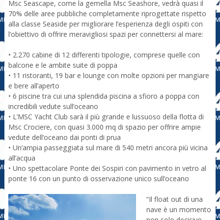
Msc Seascape, come la gemella Msc Seashore, vedrà quasi il
70% delle aree pubbliche completamente riprogettate rispetto
alla classe Seaside per migliorare l’esperienza degli ospiti con
l’obiettivo di offrire meravigliosi spazi per connettersi al mare:
• 2.270 cabine di 12 differenti tipologie, comprese quelle con
balcone e le ambite suite di poppa
• 11 ristoranti, 19 bar e lounge con molte opzioni per mangiare
e bere all’aperto
• 6 piscine tra cui una splendida piscina a sfioro a poppa con
incredibili vedute sull’oceano
• L’MSC Yacht Club sarà il più grande e lussuoso della flotta di
Msc Crociere, con quasi 3.000 mq di spazio per offrire ampie
vedute dell’oceano dai ponti di prua
• Un’ampia passeggiata sul mare di 540 metri ancora più vicina
all’acqua
• Uno spettacolare Ponte dei Sospiri con pavimento in vetro al
ponte 16 con un punto di osservazione unico sull’oceano
“Il float out di una
nave è un momento
non solo decisivo