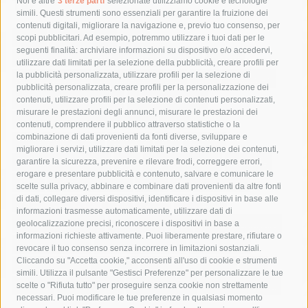
Tag
Noi e altre
3 terze parti
selezionate utilizziamo cookie e tecnologie
simili. Questi strumenti sono essenziali per garantire la fruizione dei
contenuti digitali, migliorare la navigazione e, previo tuo consenso, per
acqua
allerta meteo
anas
scopi pubblicitari. Ad esempio, potremmo utilizzare i tuoi dati per le
seguenti finalità: archiviare informazioni su dispositivo e/o accedervi,
area marina protetta di punta campanella
arresto
utilizzare dati limitati per la selezione della pubblicità, creare profili per
la pubblicità personalizzata, utilizzare profili per la selezione di
Asl Napoli 3 sud
capitaneria di porto
capri
carabinieri
pubblicità personalizzata, creare profili per la personalizzazione dei
castellammare di stabia
circumvesuviana
contenuti, utilizzare profili per la selezione di contenuti personalizzati,
misurare le prestazioni degli annunci, misurare le prestazioni dei
comune di sorrento
concerto
contagi
contenuti, comprendere il pubblico attraverso statistiche o la
combinazione di dati provenienti da fonti diverse, sviluppare e
costiera amalfitana
covid-19
eav
elezioni
migliorare i servizi, utilizzare dati limitati per la selezione dei contenuti,
fondazione sorrento
gori
guardia costiera
incidente
garantire la sicurezza, prevenire e rilevare frodi, correggere errori,
erogare e presentare pubblicità e contenuto, salvare e comunicare le
lavori
lorenzo balducelli
mare
massa lubrense
scelte sulla privacy, abbinare e combinare dati provenienti da altre fonti
di dati, collegare diversi dispositivi, identificare i dispositivi in base alle
massimo coppola
Meta
napoli
ordinanza
informazioni trasmesse automaticamente, utilizzare dati di
penisola sorrentina
piano di sorrento
polizia municipale
geolocalizzazione precisi, riconoscere i dispositivi in base a
informazioni richieste attivamente. Puoi liberamente prestare, rifiutare o
protezione civile
Regione Campania
sant'agnello
revocare il tuo consenso senza incorrere in limitazioni sostanziali.
Cliccando su "Accetta cookie," acconsenti all'uso di cookie e strumenti
sindaco cuomo
sorrento
studenti
temporali
treni
simili. Utilizza il pulsante "Gestisci Preferenze" per personalizzare le tue
turismo
Vico Equense
villa fiorentino
vincenzo de luca
scelte o "Rifiuta tutto" per proseguire senza cookie non strettamente
necessari. Puoi modificare le tue preferenze in qualsiasi momento