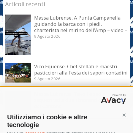
Articoli recenti
Massa Lubrense. A Punta Campanella
guidando la barca con i piedi,
charterista nel mirino dell’Amp – video –
9 Agosto 2026
Vico Equense. Chef stellati e maestri
pasticcieri alla Festa dei sapori contadini
9 Agosto 2026
Massa Lubrense. Tavoli e sedie
sequestrati a due ristoranti di Marina
del Cantone
9 Agosto 2026
Utilizziamo i cookie e altre
Cont
tecnologie