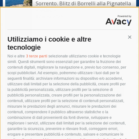
Sorrento. Blitz di Borrelli alla Pignatella
– video –
8 Agosto 2026
Utilizziamo i cookie e altre
Cont
tecnologie
Tag
Noi e altre
3 terze parti
selezionate utilizziamo cookie e tecnologie
simili. Questi strumenti sono essenziali per garantire la fruizione dei
contenuti digitali, migliorare la navigazione e, previo tuo consenso, per
acqua
allerta meteo
anas
scopi pubblicitari. Ad esempio, potremmo utilizzare i tuoi dati per le
seguenti finalità: archiviare informazioni su dispositivo e/o accedervi,
area marina protetta di punta campanella
arresto
utilizzare dati limitati per la selezione della pubblicità, creare profili per
la pubblicità personalizzata, utilizzare profili per la selezione di
Asl Napoli 3 sud
capitaneria di porto
capri
carabinieri
pubblicità personalizzata, creare profili per la personalizzazione dei
castellammare di stabia
circumvesuviana
contenuti, utilizzare profili per la selezione di contenuti personalizzati,
misurare le prestazioni degli annunci, misurare le prestazioni dei
comune di sorrento
concerto
contagi
contenuti, comprendere il pubblico attraverso statistiche o la
combinazione di dati provenienti da fonti diverse, sviluppare e
costiera amalfitana
covid-19
eav
elezioni
migliorare i servizi, utilizzare dati limitati per la selezione dei contenuti,
fondazione sorrento
gori
guardia costiera
incidente
garantire la sicurezza, prevenire e rilevare frodi, correggere errori,
erogare e presentare pubblicità e contenuto, salvare e comunicare le
lavori
lorenzo balducelli
mare
massa lubrense