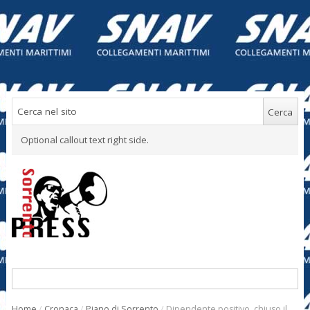
Optional callout text right side.
Home
/
Cronaca
/
Piano di Sorrento
/
Dipendente positivo, chiuso il