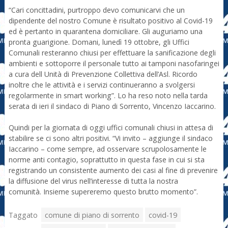
“Cari concittadini, purtroppo devo comunicarvi che un
dipendente del nostro Comune è risultato positivo al Covid-19
ed è pertanto in quarantena domiciliare. Gli auguriamo una
pronta guarigione. Domani, lunedì 19 ottobre, gli Uffici
Comunali resteranno chiusi per effettuare la sanificazione degli
ambienti e sottoporre il personale tutto ai tamponi nasofaringei
a cura dell Unità di Prevenzione Collettiva dell’Asl. Ricordo
inoltre che le attività e i servizi continueranno a svolgersi
regolarmente in smart working”. Lo ha reso noto nella tarda
serata di ieri il sindaco di Piano di Sorrento, Vincenzo Iaccarino.
Quindi per la giornata di oggi uffici comunali chiusi in attesa di
stabilire se ci sono altri positivi. “Vi invito – aggiunge il sindaco
Iaccarino – come sempre, ad osservare scrupolosamente le
norme anti contagio, soprattutto in questa fase in cui si sta
registrando un consistente aumento dei casi al fine di prevenire
la diffusione del virus nell’interesse di tutta la nostra
comunità. Insieme supereremo questo brutto momento”.
Taggato
comune di piano di sorrento
covid-19