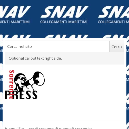
Optional callout text right side.
Home
/
Post taggati
comune di piano di sorrento