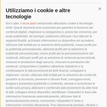
Utilizziamo i cookie e altre
Cont
tecnologie
Tag
Noi e altre
3 terze parti
selezionate utilizziamo cookie e tecnologie
simili. Questi strumenti sono essenziali per garantire la fruizione dei
contenuti digitali, migliorare la navigazione e, previo tuo consenso, per
acqua
allerta meteo
anas
scopi pubblicitari. Ad esempio, potremmo utilizzare i tuoi dati per le
seguenti finalità: archiviare informazioni su dispositivo e/o accedervi,
area marina protetta di punta campanella
arresto
utilizzare dati limitati per la selezione della pubblicità, creare profili per
la pubblicità personalizzata, utilizzare profili per la selezione di
Asl Napoli 3 sud
capitaneria di porto
capri
carabinieri
pubblicità personalizzata, creare profili per la personalizzazione dei
castellammare di stabia
circumvesuviana
contenuti, utilizzare profili per la selezione di contenuti personalizzati,
misurare le prestazioni degli annunci, misurare le prestazioni dei
comune di sorrento
concerto
contagi
contenuti, comprendere il pubblico attraverso statistiche o la
combinazione di dati provenienti da fonti diverse, sviluppare e
costiera amalfitana
covid-19
eav
elezioni
migliorare i servizi, utilizzare dati limitati per la selezione dei contenuti,
fondazione sorrento
gori
guardia costiera
incidente
garantire la sicurezza, prevenire e rilevare frodi, correggere errori,
erogare e presentare pubblicità e contenuto, salvare e comunicare le
lavori
lorenzo balducelli
mare
massa lubrense
scelte sulla privacy, abbinare e combinare dati provenienti da altre fonti
di dati, collegare diversi dispositivi, identificare i dispositivi in base alle
massimo coppola
Meta
napoli
ordinanza
informazioni trasmesse automaticamente, utilizzare dati di
penisola sorrentina
piano di sorrento
polizia municipale
geolocalizzazione precisi, riconoscere i dispositivi in base a
informazioni richieste attivamente. Puoi liberamente prestare, rifiutare o