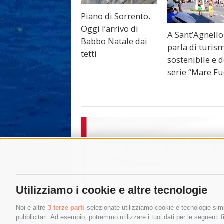
Piano di Sorrento.
Oggi l’arrivo di
A Sant’Agnello
Babbo Natale dai
parla di turis
tetti
sostenibile e d
serie “Mare Fu
Utilizziamo i cookie e altre tecnologie
Noi e altre
3 terze parti
selezionate utilizziamo cookie e tecnologie simil
pubblicitari. Ad esempio, potremmo utilizzare i tuoi dati per le seguenti fin