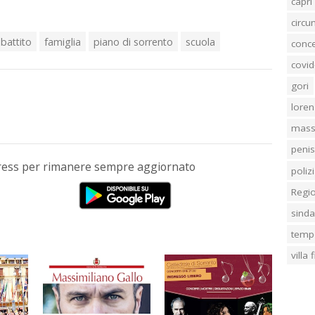
capri
circ
ibattito
famiglia
piano di sorrento
scuola
conc
covid
gori
loren
mass
penis
Press per rimanere sempre aggiornato
poliz
Regi
sind
temp
villa