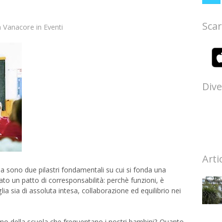
Scar
a Vanacore
in
Eventi
Dive
Arti
 sono due pilastri fondamentali su cui si fonda una
lato un patto di corresponsabilità: perchè funzioni, è
ia sia di assoluta intesa, collaborazione ed equilibrio nei
o della scuola che frequentano i nostri bambini? Quanto