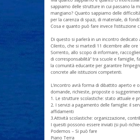
sappiamo delle strutture in cui passano la m
mangiano? Quanto sappiamo delle difficoltà 
per la carenza di spazi, di materiale, di fondi
Cosa e quanto può fare invece l’istituzione 
Di questo si parlerà in un incontro dedicato
Cilento, che si martedì 11 dicembre alle ore 
Sorrento, allo scopo di informare, raccoglie
di corresponsabilità” tra scuole e famiglie, fa
la comunità educante per garantire l’impegno 
concrete alle istituzioni competenti.
L’incontro avrà forma di dibattito aperto e
domande, richieste, proposte o suggerimenti
1. Le strutture scolastiche: stato attuale e pr
2. I servizi a pagamento delle famiglie: il ser
affidamenti
3.Attività scolastiche: organizzazione, contr
I quesiti possono essere inviati (si può ric
Podemos – Si può fare
Piano Terra