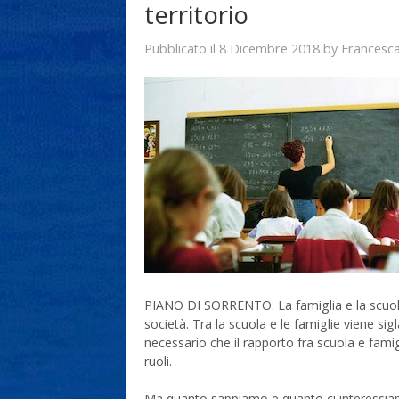
territorio
8 Dicembre 2018
Francesc
Pubblicato il
by
PIANO DI SORRENTO. La famiglia e la scuola
società. Tra la scuola e le famiglie viene sig
necessario che il rapporto fra scuola e famigl
ruoli.
Ma quanto sappiamo e quanto ci interessiam