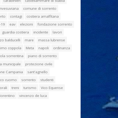
carabinieri
castellammare di stabia
umvesuviana
comune di sorrento
erto
contagi
costiera amalfitana
-19
eav
elezioni
fondazione sorrento
guardia costiera
incidente
lavori
zo balducelli
mare
massa lubrense
imo coppola
Meta
napoli
ordinanza
ola sorrentina
piano di sorrento
ia municipale
protezione civile
one Campania
sant'agnello
aco cuomo
sorrento
studenti
orali
treni
turismo
Vico Equense
 fiorentino
vincenzo de luca