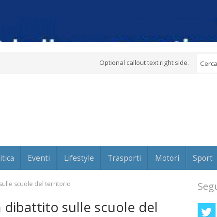
Optional callout text right side.
itica
Eventi
Lifestyle
Trasporti
Motori
Sport
ulle scuole del territorio
Segu
 dibattito sulle scuole del