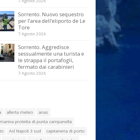
7 Agosto 2026
Sorrento. Nuovo sequestro
per l’area dell’eliporto de Le
Tore
7 Agosto 2026
Sorrento. Aggredisce
sessualmente una turista e
le strappa il portafogli,
fermato dai carabinieri
7 Agosto 2026
a
allerta meteo
anas
marina protetta di punta campanella
to
Asl Napoli 3 sud
capitaneria di porto