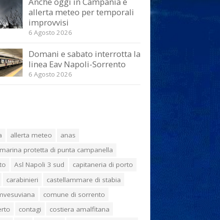
Anche oggi in Campania è
allerta meteo per temporali
improvvisi
6 Agosto 2026
Domani e sabato interrotta la
linea Eav Napoli-Sorrento
6 Agosto 2026
a
allerta meteo
anas
marina protetta di punta campanella
to
Asl Napoli 3 sud
capitaneria di porto
carabinieri
castellammare di stabia
umvesuviana
comune di sorrento
erto
contagi
costiera amalfitana