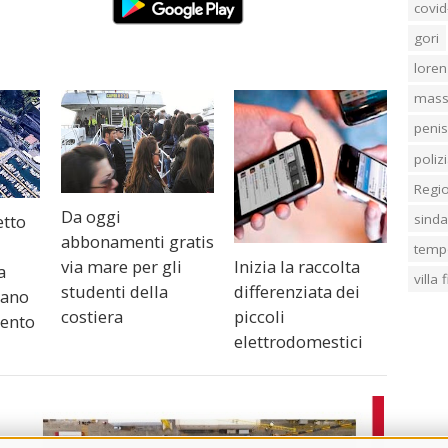
covid
gori
loren
mass
penis
poliz
Regi
Da oggi
etto
sind
abbonamenti gratis
temp
Inizia la raccolta
via mare per gli
a
villa
differenziata dei
studenti della
sano
piccoli
costiera
rento
elettrodomestici