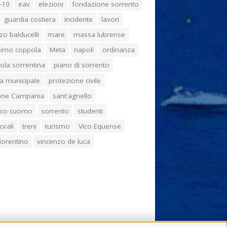
-19
eav
elezioni
fondazione sorrento
guardia costiera
incidente
lavori
zo balducelli
mare
massa lubrense
imo coppola
Meta
napoli
ordinanza
ola sorrentina
piano di sorrento
ia municipale
protezione civile
one Campania
sant'agnello
aco cuomo
sorrento
studenti
orali
treni
turismo
Vico Equense
 fiorentino
vincenzo de luca