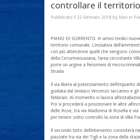
controllare il territori
22 Gennaio 2018
Max
Pubblicato il
by
in
Pi
PIANO DI SORRENTO. In arrivo tredici nuove
territorio comunale. L’iniziativa dell’ammini
con più attenzione quelli che vengono considera
della Circumvesuviana, l’area circostante Vill
porre un argine a fenomeni di microcriminalit
Strada.
Il via libera al potenziamento dell’impianto d
guidata dal sindaco Vincenzo Iaccarino e gli 
febbraio. Al momento si lavora all’installazi
Poi si procederà a posizionare le altre all’inc
delle Rose, tra via Madonna di Rosella e vi
per tenere sotto controllo la zona di Villa Fo
Il secondo lotto dell’intervento consisterà ne
piazzate tra via dei Tigli e la zona della staz