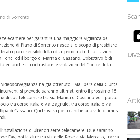
o
Scar
ano di Sorrento
 telecamere per garantire una maggiore vigilanza del
strazione di Piano di Sorrento nasce allo scopo di presidiare
ti i punti sensibili della città, primi tra tutti la stazione
Dive
a Fondi ed il borgo di Marina di Cassano. L’obiettivo è di
à ed anche di contrastare le violazioni del Codice della
i videosorveglianza ha già ottenuto il via libera della Giunta
interventi si prevede saranno ultimati entro il prossimo 15
one di due telecamere tra via Marina di Cassano ed il porto.
Arti
rocio tra corso Italia e via Bagnulo, tra corso Italia e via
a Ripa di Cassano. Qui troverà posto anche una videocamera
ndi.
ll’installazione di ulteriori sette telecamere. Due saranno
ione Eav, poi le altre tra via delle Rose e via Mercato, tra via