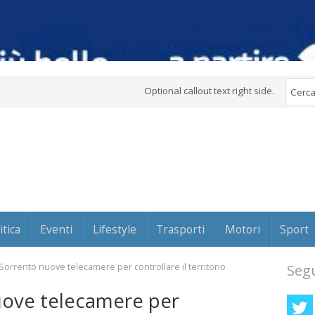
Optional callout text right side.
itica
Eventi
Lifestyle
Trasporti
Motori
Sport
 Sorrento nuove telecamere per controllare il territorio
Segu
uove telecamere per