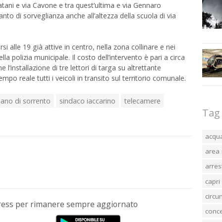
latani e via Cavone e tra quest’ultima e via Gennaro
nto di sorveglianza anche all’altezza della scuola di via
alle 19 già attive in centro, nella zona collinare e nei
la polizia municipale. Il costo dell’intervento è pari a circa
l’installazione di tre lettori di targa su altrettante
empo reale tutti i veicoli in transito sul territorio comunale.
iano di sorrento
sindaco iaccarino
telecamere
Tag
acqu
area 
arres
capri
circ
Press per rimanere sempre aggiornato
conc