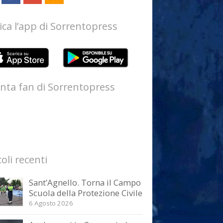
ica l’app di Sorrentopress
nta fan di Sorrentopress
coli recenti
Sant’Agnello. Torna il Campo
Scuola della Protezione Civile
6 Agosto 2026