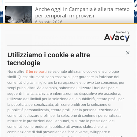
Anche oggi in Campania è allerta meteo
per temporali improvvisi
6 Agosto 2026
Domani e sabato interrotta la linea Eav
Napoli-Sorrento
6 Agosto 2026
Utilizziamo i cookie e altre
Cont
tecnologie
Tag
Noi e altre
3 terze parti
selezionate utilizziamo cookie e tecnologie
simili. Questi strumenti sono essenziali per garantire la fruizione dei
contenuti digitali, migliorare la navigazione e, previo tuo consenso, per
acqua
allerta meteo
anas
scopi pubblicitari. Ad esempio, potremmo utilizzare i tuoi dati per le
seguenti finalità: archiviare informazioni su dispositivo e/o accedervi,
area marina protetta di punta campanella
arresto
utilizzare dati limitati per la selezione della pubblicità, creare profili per
la pubblicità personalizzata, utilizzare profili per la selezione di
Asl Napoli 3 sud
capitaneria di porto
capri
carabinieri
pubblicità personalizzata, creare profili per la personalizzazione dei
castellammare di stabia
circumvesuviana
contenuti, utilizzare profili per la selezione di contenuti personalizzati,
misurare le prestazioni degli annunci, misurare le prestazioni dei
comune di sorrento
concerto
contagi
contenuti, comprendere il pubblico attraverso statistiche o la
combinazione di dati provenienti da fonti diverse, sviluppare e
costiera amalfitana
covid-19
eav
elezioni