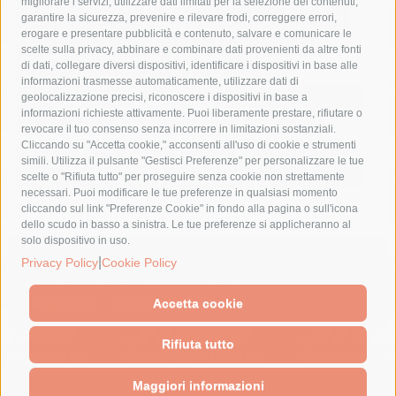
migliorare i servizi, utilizzare dati limitati per la selezione dei contenuti,
fondazione sorrento
gori
guardia costiera
incidente
garantire la sicurezza, prevenire e rilevare frodi, correggere errori,
erogare e presentare pubblicità e contenuto, salvare e comunicare le
lavori
lorenzo balducelli
mare
massa lubrense
scelte sulla privacy, abbinare e combinare dati provenienti da altre fonti
di dati, collegare diversi dispositivi, identificare i dispositivi in base alle
massimo coppola
Meta
napoli
ordinanza
informazioni trasmesse automaticamente, utilizzare dati di
penisola sorrentina
piano di sorrento
polizia municipale
geolocalizzazione precisi, riconoscere i dispositivi in base a
informazioni richieste attivamente. Puoi liberamente prestare, rifiutare o
protezione civile
Regione Campania
sant'agnello
revocare il tuo consenso senza incorrere in limitazioni sostanziali.
Cliccando su "Accetta cookie," acconsenti all'uso di cookie e strumenti
sindaco cuomo
sorrento
studenti
temporali
treni
simili. Utilizza il pulsante "Gestisci Preferenze" per personalizzare le tue
turismo
Vico Equense
villa fiorentino
vincenzo de luca
scelte o "Rifiuta tutto" per proseguire senza cookie non strettamente
necessari. Puoi modificare le tue preferenze in qualsiasi momento
cliccando sul link "Preferenze Cookie" in fondo alla pagina o sull'icona
dello scudo in basso a sinistra. Le tue preferenze si applicheranno al
solo dispositivo in uso.
© 2015 SorrentoPress. All rights reserved.
|
Privacy Policy
Cookie Policy
Il giornale online della Penisola Sorrentina
Privacy policy
-
Cookie Policy
Accetta cookie
Rifiuta tutto
Maggiori informazioni