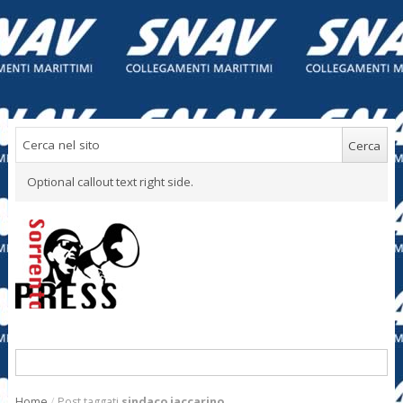
Optional callout text right side.
Home
/
Post taggati
sindaco iaccarino