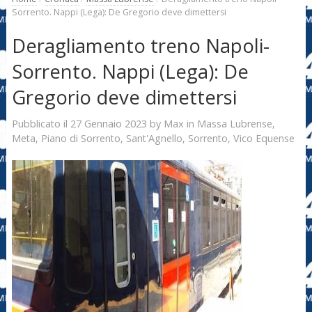
Sorrento. Nappi (Lega): De Gregorio deve dimettersi
Deragliamento treno Napoli-
Sorrento. Nappi (Lega): De
Gregorio deve dimettersi
27 Gennaio 2023
Max
Pubblicato il
by
in
Massa Lubrense
,
Meta
,
Piano di Sorrento
,
Sant'Agnello
,
Sorrento
,
Vico Equense