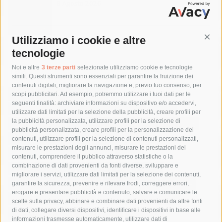
8 Agosto 2026
Utilizziamo i cookie e altre
Cont
tecnologie
Tag
Noi e altre
3 terze parti
selezionate utilizziamo cookie e tecnologie
simili. Questi strumenti sono essenziali per garantire la fruizione dei
contenuti digitali, migliorare la navigazione e, previo tuo consenso, per
acqua
allerta meteo
anas
scopi pubblicitari. Ad esempio, potremmo utilizzare i tuoi dati per le
seguenti finalità: archiviare informazioni su dispositivo e/o accedervi,
area marina protetta di punta campanella
arresto
utilizzare dati limitati per la selezione della pubblicità, creare profili per
la pubblicità personalizzata, utilizzare profili per la selezione di
Asl Napoli 3 sud
capitaneria di porto
capri
carabinieri
pubblicità personalizzata, creare profili per la personalizzazione dei
castellammare di stabia
circumvesuviana
contenuti, utilizzare profili per la selezione di contenuti personalizzati,
misurare le prestazioni degli annunci, misurare le prestazioni dei
comune di sorrento
concerto
contagi
contenuti, comprendere il pubblico attraverso statistiche o la
combinazione di dati provenienti da fonti diverse, sviluppare e
costiera amalfitana
covid-19
eav
elezioni
migliorare i servizi, utilizzare dati limitati per la selezione dei contenuti,
fondazione sorrento
gori
guardia costiera
incidente
garantire la sicurezza, prevenire e rilevare frodi, correggere errori,
erogare e presentare pubblicità e contenuto, salvare e comunicare le
lavori
lorenzo balducelli
mare
massa lubrense
scelte sulla privacy, abbinare e combinare dati provenienti da altre fonti
di dati, collegare diversi dispositivi, identificare i dispositivi in base alle
massimo coppola
Meta
napoli
ordinanza
informazioni trasmesse automaticamente, utilizzare dati di