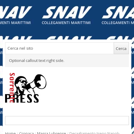
Optional callout text right side.
Home
/
Cronaca
/
Massa Lubrense
/
Deragliamento treno Napoli-