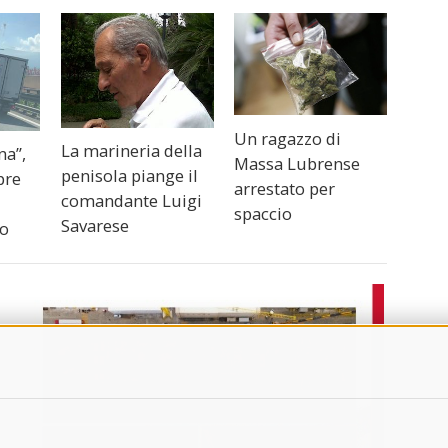
Un ragazzo di
La marineria della
na”,
Massa Lubrense
penisola piange il
pre
arrestato per
comandante Luigi
spaccio
Savarese
no