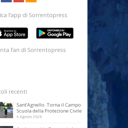
ica l’app di Sorrentopress
nta fan di Sorrentopress
coli recenti
Sant’Agnello. Torna il Campo
Scuola della Protezione Civile
6 Agosto 2026