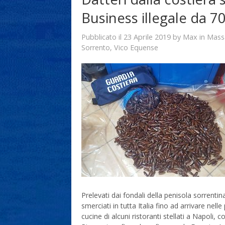
Business illegale da 7
23 Aprile 2019
Max
Pubblicato il
by
in
Mass
Sorrento
,
Vico Equense
Prelevati dai fondali della penisola sorrent
smerciati in tutta Italia fino ad arrivare nelle
cucine di alcuni ristoranti stellati a Napoli,