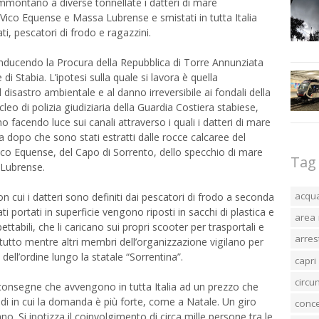
mmontano a diverse tonnellate i datteri di mare
a Vico Equense e Massa Lubrense e smistati in tutta Italia
i, pescatori di frodo e ragazzini.
nducendo la Procura della Repubblica di Torre Annunziata
i Stabia. L’ipotesi sulla quale si lavora è quella
l disastro ambientale e al danno irreversibile ai fondali della
cleo di polizia giudiziaria della Guardia Costiera stabiese,
facendo luce sui canali attraverso i quali i datteri di mare
ia dopo che sono stati estratti dalle rocce calcaree del
ico Equense, del Capo di Sorrento, dello specchio di mare
Tag
 Lubrense.
acqu
 con cui i datteri sono definiti dai pescatori di frodo a seconda
i portati in superficie vengono riposti in sacchi di plastica e
area 
ttabili, che li caricano sui propri scooter per trasportali e
arres
l tutto mentre altri membri dell’organizzazione vigilano per
dell’ordine lungo la statale “Sorrentina”.
capri
circ
consegne che avvengono in tutta Italia ad un prezzo che
odi in cui la domanda è più forte, come a Natale. Un giro
conc
nno. Si ipotizza il coinvolgimento di circa mille persone tra le