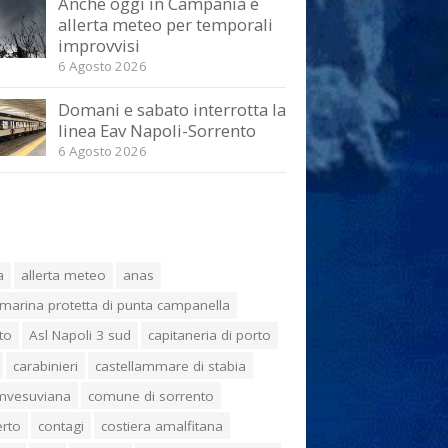
Anche oggi in Campania è
allerta meteo per temporali
improvvisi
6 Agosto 2026
Domani e sabato interrotta la
linea Eav Napoli-Sorrento
6 Agosto 2026
a
allerta meteo
anas
marina protetta di punta campanella
to
Asl Napoli 3 sud
capitaneria di porto
carabinieri
castellammare di stabia
umvesuviana
comune di sorrento
erto
contagi
costiera amalfitana