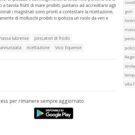
covid
a tavola frutti di mare proibiti, puntano ad accreditarsi agli
ionali i magistrati sono pronti a contestare la ricettazione,
gori
mente di molluschi proibiti si ipotizza un ruolo da veri e
loren
mass
massa lubrense
pescatori di frodo
penis
 annunziata
ricettazione
Vico Equense
poliz
Regi
sind
temp
villa
Press per rimanere sempre aggiornato