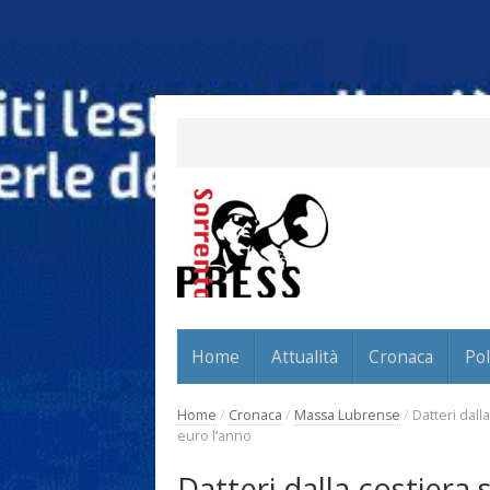
Home
Attualità
Cronaca
Pol
Home
/
Cronaca
/
Massa Lubrense
/
Datteri dalla
euro l’anno
Datteri dalla costiera s