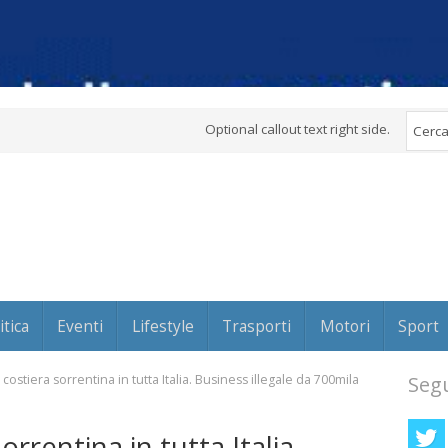
Optional callout text right side.
itica
Eventi
Lifestyle
Trasporti
Motori
Sport
 costiera sorrentina in tutta Italia. Business illegale da 700mila
Segu
orrentina in tutta Italia.