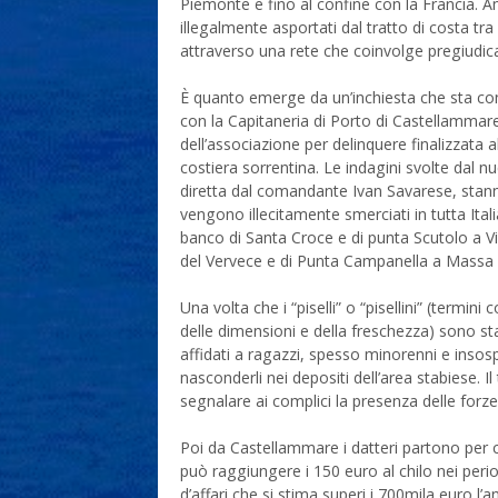
Piemonte e fino al confine con la Francia. A
illegalmente asportati dal tratto di costa tr
attraverso una rete che coinvolge pregiudicat
È quanto emerge da un’inchiesta che sta co
con la Capitaneria di Porto di Castellammare d
dell’associazione per delinquere finalizzata a
costiera sorrentina. Le indagini svolte dal nu
diretta dal comandante Ivan Savarese, stanno 
vengono illecitamente smerciati in tutta Ital
banco di Santa Croce e di punta Scutolo a V
del Vervece e di Punta Campanella a Massa
Una volta che i “piselli” o “pisellini” (termini
delle dimensioni e della freschezza) sono stat
affidati a ragazzi, spesso minorenni e insospe
nasconderli nei depositi dell’area stabiese. I
segnalare ai complici la presenza delle forze 
Poi da Castellammare i datteri partono per 
può raggiungere i 150 euro al chilo nei peri
d’affari che si stima superi i 700mila euro l’a