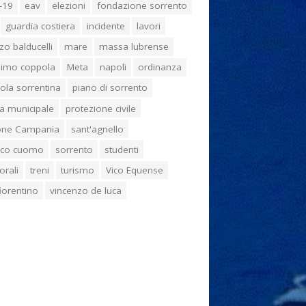
-19
eav
elezioni
fondazione sorrento
guardia costiera
incidente
lavori
zo balducelli
mare
massa lubrense
imo coppola
Meta
napoli
ordinanza
ola sorrentina
piano di sorrento
ia municipale
protezione civile
one Campania
sant'agnello
aco cuomo
sorrento
studenti
orali
treni
turismo
Vico Equense
 fiorentino
vincenzo de luca