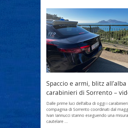
Spaccio e armi, blitz all’alba
carabinieri di Sorrento – vi
Dalle prime luci dell’alba di oggi i carabinieri
compagnia di Sorrento coordinati dal magg
Ivan Iannucci stanno eseguendo una misur
cautelare …