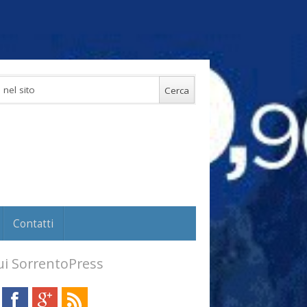
Contatti
i SorrentoPress