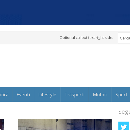
Optional callout text right side.
itica
Eventi
Lifestyle
Trasporti
Motori
Sport
Segu