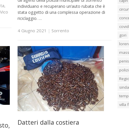
Gli agenti della polizia municipale di Sorrento
capri
ta
,
individuano e recuperano un’auto rubata che è
circ
Vico
stata oggetto di una complessa operazione di
conc
riciclaggio. …
covid
4 Giugno 2021
|
Sorrento
gori
loren
mass
penis
poliz
Regi
sind
temp
villa
Datteri dalla costiera
sto,