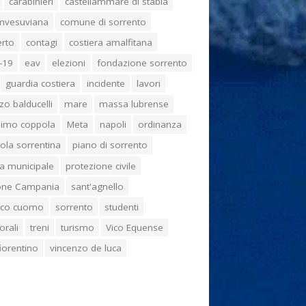
carabinieri
castellammare di stabia
umvesuviana
comune di sorrento
erto
contagi
costiera amalfitana
-19
eav
elezioni
fondazione sorrento
guardia costiera
incidente
lavori
zo balducelli
mare
massa lubrense
imo coppola
Meta
napoli
ordinanza
ola sorrentina
piano di sorrento
ia municipale
protezione civile
one Campania
sant'agnello
aco cuomo
sorrento
studenti
orali
treni
turismo
Vico Equense
 fiorentino
vincenzo de luca