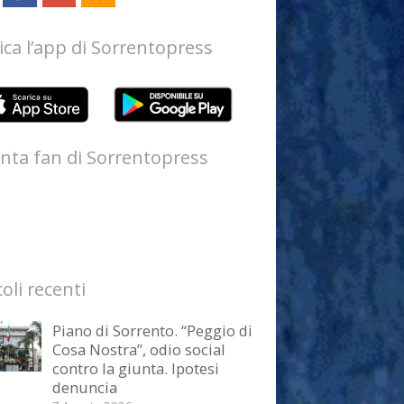
ica l’app di Sorrentopress
nta fan di Sorrentopress
coli recenti
Piano di Sorrento. “Peggio di
Cosa Nostra”, odio social
contro la giunta. Ipotesi
denuncia