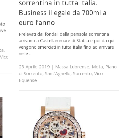
sorrentina in tutta Italia.
Business illegale da 700mila
euro l’anno
sto
tive
Prelevati dai fondali della penisola sorrentina
arrivano a Castellammare di Stabia e poi da qui
vengono smerciati in tutta Italia fino ad arrivare
ta
,
nelle …
Vico
23 Aprile 2019
|
Massa Lubrense
,
Meta
,
Piano
di Sorrento
,
Sant'Agnello
,
Sorrento
,
Vico
Equense