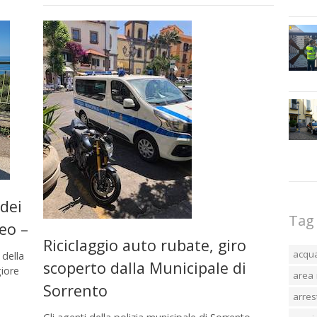
 dei
Tag
deo –
Riciclaggio auto rubate, giro
acqu
 della
scoperto dalla Municipale di
iore
area 
a
Sorrento
arres