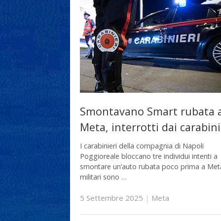
Smontavano Smart rubata 
Meta, interrotti dai carabini
I carabinieri della compagnia di Napoli
Poggioreale bloccano tre individui intenti a
smontare un’auto rubata poco prima a Meta
militari sono …
5 Settembre 2025
|
Meta