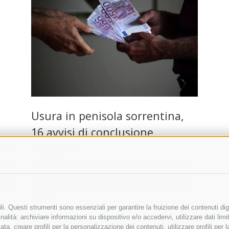
Usura in penisola sorrentina,
16 avvisi di conclusione
iati
indagini
esi di
Sono 16 le persone destinatarie di un avviso di
rubato
conclusione delle indagini preliminari notificato
nota
questa mattina dai carabinieri della stazione di
Piano di …
i. Questi strumenti sono essenziali per garantire la fruizione dei contenuti dig
alità: archiviare informazioni su dispositivo e/o accedervi, utilizzare dati limita
25 Gennaio 2017
|
Cronaca
zata, creare profili per la personalizzazione dei contenuti, utilizzare profili per