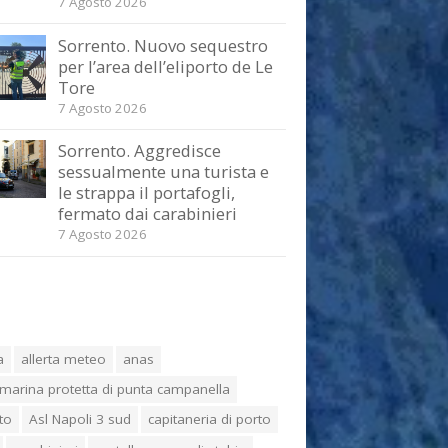
7 Agosto 2026
Sorrento. Nuovo sequestro
per l’area dell’eliporto de Le
Tore
7 Agosto 2026
Sorrento. Aggredisce
sessualmente una turista e
le strappa il portafogli,
fermato dai carabinieri
7 Agosto 2026
a
allerta meteo
anas
marina protetta di punta campanella
to
Asl Napoli 3 sud
capitaneria di porto