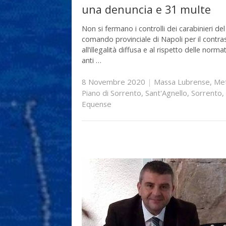
una denuncia e 31 multe
Non si fermano i controlli dei carabinieri del
comando provinciale di Napoli per il contra
all’illegalità diffusa e al rispetto delle norma
anti …
8 Novembre 2020
|
Massa Lubrense
,
Me
Piano di Sorrento
,
Sant'Agnello
,
Sorrento
,
Equense