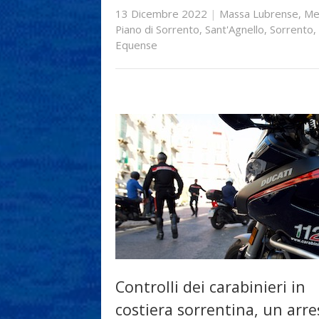
13 Dicembre 2022
|
Massa Lubrense
,
Me
Piano di Sorrento
,
Sant'Agnello
,
Sorrento
,
Equense
Controlli dei carabinieri in
costiera sorrentina, un arre