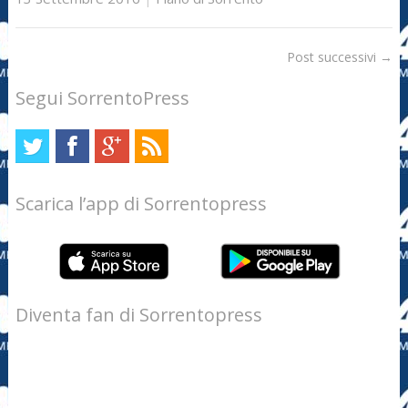
Post successivi
→
Segui SorrentoPress
Scarica l’app di Sorrentopress
Diventa fan di Sorrentopress