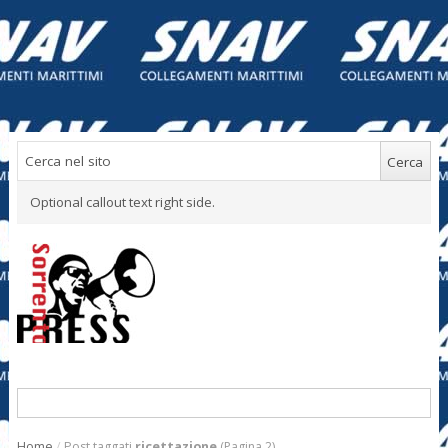
Optional callout text right side.
Home
/
Post taggati
ricettazione
(Pagina 2)