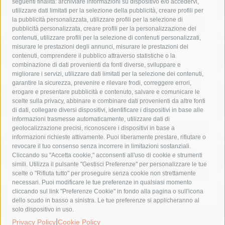
seguenti finalità: archiviare informazioni su dispositivo e/o accedervi,
area marina protetta di punta campanella
arresto
utilizzare dati limitati per la selezione della pubblicità, creare profili per
la pubblicità personalizzata, utilizzare profili per la selezione di
Asl Napoli 3 sud
capitaneria di porto
capri
carabinieri
pubblicità personalizzata, creare profili per la personalizzazione dei
castellammare di stabia
circumvesuviana
contenuti, utilizzare profili per la selezione di contenuti personalizzati,
misurare le prestazioni degli annunci, misurare le prestazioni dei
comune di sorrento
concerto
contagi
contenuti, comprendere il pubblico attraverso statistiche o la
combinazione di dati provenienti da fonti diverse, sviluppare e
costiera amalfitana
covid-19
eav
elezioni
migliorare i servizi, utilizzare dati limitati per la selezione dei contenuti,
fondazione sorrento
gori
guardia costiera
incidente
garantire la sicurezza, prevenire e rilevare frodi, correggere errori,
erogare e presentare pubblicità e contenuto, salvare e comunicare le
lavori
lorenzo balducelli
mare
massa lubrense
scelte sulla privacy, abbinare e combinare dati provenienti da altre fonti
di dati, collegare diversi dispositivi, identificare i dispositivi in base alle
massimo coppola
Meta
napoli
ordinanza
informazioni trasmesse automaticamente, utilizzare dati di
penisola sorrentina
piano di sorrento
polizia municipale
geolocalizzazione precisi, riconoscere i dispositivi in base a
informazioni richieste attivamente. Puoi liberamente prestare, rifiutare o
protezione civile
Regione Campania
sant'agnello
revocare il tuo consenso senza incorrere in limitazioni sostanziali.
Cliccando su "Accetta cookie," acconsenti all'uso di cookie e strumenti
sindaco cuomo
sorrento
studenti
temporali
treni
simili. Utilizza il pulsante "Gestisci Preferenze" per personalizzare le tue
turismo
Vico Equense
villa fiorentino
vincenzo de luca
scelte o "Rifiuta tutto" per proseguire senza cookie non strettamente
necessari. Puoi modificare le tue preferenze in qualsiasi momento
cliccando sul link "Preferenze Cookie" in fondo alla pagina o sull'icona
dello scudo in basso a sinistra. Le tue preferenze si applicheranno al
solo dispositivo in uso.
© 2015 SorrentoPress. All rights reserved.
|
Privacy Policy
Cookie Policy