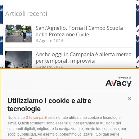
Articoli recenti
Sant’Agnello. Torna il Campo Scuola
della Protezione Civile
6 Agosto 2026
Anche oggi in Campania è allerta meteo
per temporali improvvisi
6 Agosto 2026
Domani e sabato interrotta la linea Eav
Napoli-Sorrento
6 Agosto 2026
Utilizziamo i cookie e altre
Cont
tecnologie
Tag
Noi e altre
3 terze parti
selezionate utilizziamo cookie e tecnologie
simili. Questi strumenti sono essenziali per garantire la fruizione dei
contenuti digitali, migliorare la navigazione e, previo tuo consenso, per
acqua
allerta meteo
anas
scopi pubblicitari. Ad esempio, potremmo utilizzare i tuoi dati per le