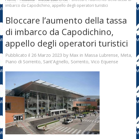
imbarco da Capodichino, appello degli operatori turistici
Bloccare l’aumento della tassa
di imbarco da Capodichino,
appello degli operatori turistici
26 Marzo 2023
Max
Pubblicato il
by
in
Massa Lubrense
,
Meta
,
Piano di Sorrento
,
Sant'Agnello
,
Sorrento
,
Vico Equense