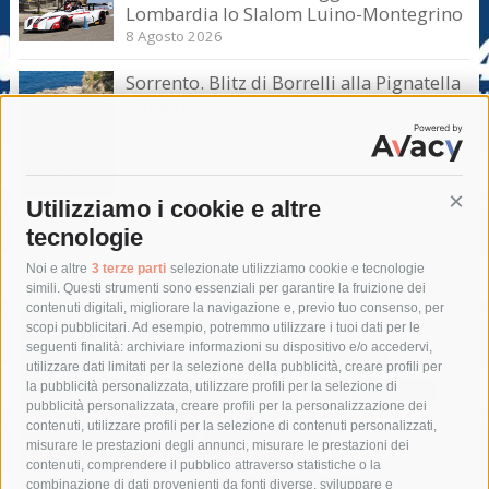
Lombardia lo Slalom Luino-Montegrino
8 Agosto 2026
Sorrento. Blitz di Borrelli alla Pignatella
– video –
8 Agosto 2026
Utilizziamo i cookie e altre
Cont
tecnologie
Tag
Noi e altre
3 terze parti
selezionate utilizziamo cookie e tecnologie
simili. Questi strumenti sono essenziali per garantire la fruizione dei
contenuti digitali, migliorare la navigazione e, previo tuo consenso, per
acqua
allerta meteo
anas
scopi pubblicitari. Ad esempio, potremmo utilizzare i tuoi dati per le
seguenti finalità: archiviare informazioni su dispositivo e/o accedervi,
area marina protetta di punta campanella
arresto
utilizzare dati limitati per la selezione della pubblicità, creare profili per
la pubblicità personalizzata, utilizzare profili per la selezione di
Asl Napoli 3 sud
capitaneria di porto
capri
carabinieri
pubblicità personalizzata, creare profili per la personalizzazione dei
castellammare di stabia
circumvesuviana
contenuti, utilizzare profili per la selezione di contenuti personalizzati,
misurare le prestazioni degli annunci, misurare le prestazioni dei
comune di sorrento
concerto
contagi
contenuti, comprendere il pubblico attraverso statistiche o la
combinazione di dati provenienti da fonti diverse, sviluppare e