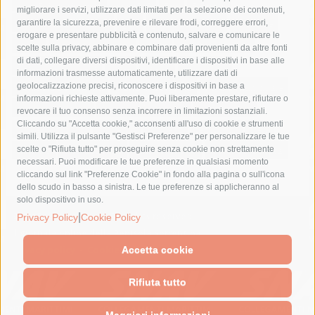
costiera amalfitana
covid-19
eav
elezioni
migliorare i servizi, utilizzare dati limitati per la selezione dei contenuti,
fondazione sorrento
gori
guardia costiera
incidente
garantire la sicurezza, prevenire e rilevare frodi, correggere errori,
erogare e presentare pubblicità e contenuto, salvare e comunicare le
lavori
lorenzo balducelli
mare
massa lubrense
scelte sulla privacy, abbinare e combinare dati provenienti da altre fonti
di dati, collegare diversi dispositivi, identificare i dispositivi in base alle
massimo coppola
Meta
napoli
ordinanza
informazioni trasmesse automaticamente, utilizzare dati di
penisola sorrentina
piano di sorrento
polizia municipale
geolocalizzazione precisi, riconoscere i dispositivi in base a
informazioni richieste attivamente. Puoi liberamente prestare, rifiutare o
protezione civile
Regione Campania
sant'agnello
revocare il tuo consenso senza incorrere in limitazioni sostanziali.
Cliccando su "Accetta cookie," acconsenti all'uso di cookie e strumenti
sindaco cuomo
sorrento
studenti
temporali
treni
simili. Utilizza il pulsante "Gestisci Preferenze" per personalizzare le tue
turismo
Vico Equense
villa fiorentino
vincenzo de luca
scelte o "Rifiuta tutto" per proseguire senza cookie non strettamente
necessari. Puoi modificare le tue preferenze in qualsiasi momento
cliccando sul link "Preferenze Cookie" in fondo alla pagina o sull'icona
dello scudo in basso a sinistra. Le tue preferenze si applicheranno al
solo dispositivo in uso.
|
© 2015 SorrentoPress. All rights reserved.
Privacy Policy
Cookie Policy
Il giornale online della Penisola Sorrentina
Privacy policy
-
Cookie Policy
Accetta cookie
Rifiuta tutto