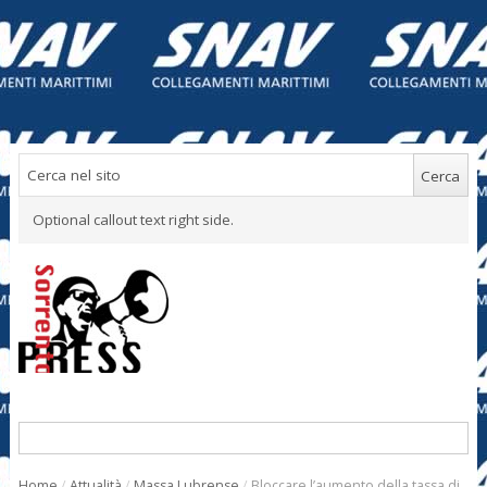
Optional callout text right side.
Home
/
Attualità
/
Massa Lubrense
/
Bloccare l’aumento della tassa di