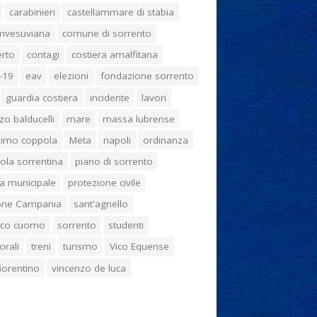
carabinieri
castellammare di stabia
umvesuviana
comune di sorrento
erto
contagi
costiera amalfitana
-19
eav
elezioni
fondazione sorrento
guardia costiera
incidente
lavori
zo balducelli
mare
massa lubrense
imo coppola
Meta
napoli
ordinanza
ola sorrentina
piano di sorrento
ia municipale
protezione civile
one Campania
sant'agnello
aco cuomo
sorrento
studenti
orali
treni
turismo
Vico Equense
 fiorentino
vincenzo de luca