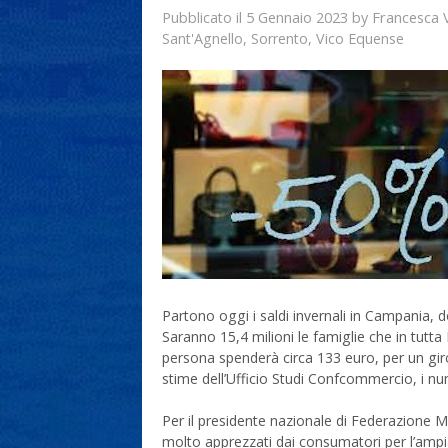
5 Gennaio 2023
Francesca 
Pubblicato il
by
Sant'Agnello
,
Sorrento
,
Vico Equense
Partono oggi i saldi invernali in Campania, d
Saranno 15,4 milioni le famiglie che in tutta 
persona spenderà circa 133 euro, per un giro 
stime dell’Ufficio Studi Confcommercio, i nume
Per il presidente nazionale di Federazione M
molto apprezzati dai consumatori per l’ampia