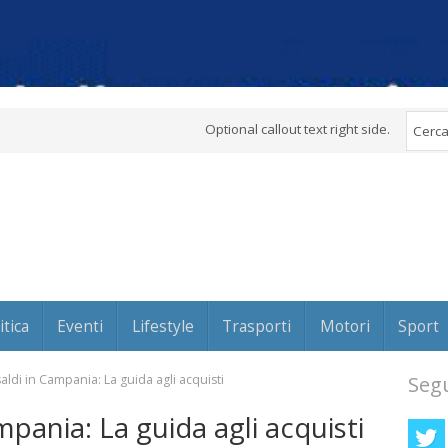
Optional callout text right side.
itica
Eventi
Lifestyle
Trasporti
Motori
Sport
 saldi in Campania: La guida agli acquisti
Segu
ampania: La guida agli acquisti