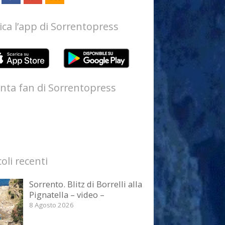
ica l’app di Sorrentopress
nta fan di Sorrentopress
coli recenti
Sorrento. Blitz di Borrelli alla
Pignatella – video –
8 Agosto 2026