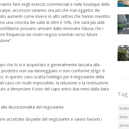
otranno fare negli esercizi commerciali e nelle boutique delle
, scarpe, accessori saranno ora più che mai oggetto dei
bito aumenti come invece in altri settori che hanno risentito
 una crescita dei saldi di oltre il 10%, che sarà più utile
 confidiamo possano arrivare dalla rinnovata fiducia che i
frequenza nei nostri negozi orientati verso future
azione”.
dopo che lo si è acquistato è generalmente lasciata alla
il prodotto non sia danneggiato o non conforme (d.lgs. 6
 In questo caso scatta l’obbligo per il negoziante della
l caso ciò risulti impossibile, la riduzione o la restituzione
to a denunciare il vizio del capo entro due mesi dalla data
Tag
 alla discrezionalità del negoziante.
acqu
area 
ere accettate da parte del negoziante e vanno favoriti i
arres