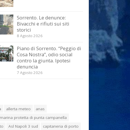
Sorrento. Le denunce:
Bivacchi e rifiuti sui siti
storici
8 Agosto 2026
Piano di Sorrento. “Peggio di
Cosa Nostra”, odio social
contro la giunta. Ipotesi
denuncia
7 Agosto 2026
a
allerta meteo
anas
marina protetta di punta campanella
to
Asl Napoli 3 sud
capitaneria di porto