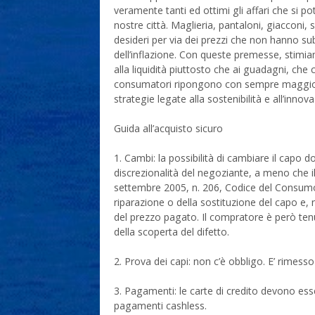
veramente tanti ed ottimi gli affari che si p
nostre città. Maglieria, pantaloni, giacconi
desideri per via dei prezzi che non hanno su
dell’inflazione. Con queste premesse, stimiamo
alla liquidità piuttosto che ai guadagni, che
consumatori ripongono con sempre maggiore 
strategie legate alla sostenibilità e all’innov
Guida all’acquisto sicuro
1. Cambi: la possibilità di cambiare il capo 
discrezionalità del negoziante, a meno che 
settembre 2005, n. 206, Codice del Consumo).
riparazione o della sostituzione del capo e, ne
del prezzo pagato. Il compratore è però tenu
della scoperta del difetto.
2. Prova dei capi: non c’è obbligo. E’ rimesso
3. Pagamenti: le carte di credito devono ess
pagamenti cashless.