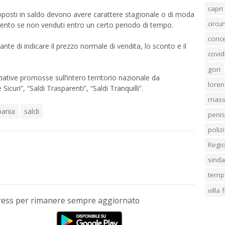
capri
roposti in saldo devono avere carattere stagionale o di moda
circ
mento se non venduti entro un certo periodo di tempo.
conc
nte di indicare il prezzo normale di vendita, lo sconto e il
covid
gori
iative promosse sull’intero territorio nazionale da
loren
curi”, “Saldi Trasparenti”, “Saldi Tranquilli”.
mass
ania
saldi
penis
poliz
Regi
sind
temp
villa
Press per rimanere sempre aggiornato