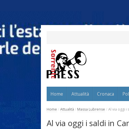
Home
Attualità
Cronaca
Pol
Home
/
Attualità
/
Massa Lubrense
/
Al via oggi i
Al via oggi i saldi in C