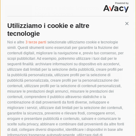
Domani e sabato interrotta la linea Eav
Napoli-Sorrento
6 Agosto 2026
Utilizziamo i cookie e altre
Cont
tecnologie
Tag
Noi e altre
3 terze parti
selezionate utilizziamo cookie e tecnologie
simili. Questi strumenti sono essenziali per garantire la fruizione dei
contenuti digitali, migliorare la navigazione e, previo tuo consenso, per
acqua
allerta meteo
anas
scopi pubblicitari. Ad esempio, potremmo utilizzare i tuoi dati per le
seguenti finalità: archiviare informazioni su dispositivo e/o accedervi,
area marina protetta di punta campanella
arresto
utilizzare dati limitati per la selezione della pubblicità, creare profili per
la pubblicità personalizzata, utilizzare profili per la selezione di
Asl Napoli 3 sud
capitaneria di porto
capri
carabinieri
pubblicità personalizzata, creare profili per la personalizzazione dei
castellammare di stabia
circumvesuviana
contenuti, utilizzare profili per la selezione di contenuti personalizzati,
misurare le prestazioni degli annunci, misurare le prestazioni dei
comune di sorrento
concerto
contagi
contenuti, comprendere il pubblico attraverso statistiche o la
combinazione di dati provenienti da fonti diverse, sviluppare e
costiera amalfitana
covid-19
eav
elezioni
migliorare i servizi, utilizzare dati limitati per la selezione dei contenuti,
fondazione sorrento
gori
guardia costiera
incidente
garantire la sicurezza, prevenire e rilevare frodi, correggere errori,
erogare e presentare pubblicità e contenuto, salvare e comunicare le
lavori
lorenzo balducelli
mare
massa lubrense
scelte sulla privacy, abbinare e combinare dati provenienti da altre fonti
di dati, collegare diversi dispositivi, identificare i dispositivi in base alle
massimo coppola
Meta
napoli
ordinanza
informazioni trasmesse automaticamente, utilizzare dati di