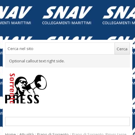
Optional callout text right side.
Home
/
Attualità
/
Piano di Sorrento
/
Piano di Sorrento. Rinvio tasse