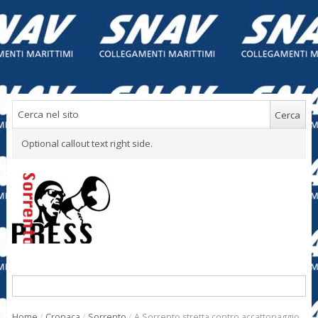
Optional callout text right side.
Home
/
Cronaca
/
Sorrento
/
A Sorrento stretta contro accattonaggio