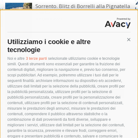
Sorrento. Blitz di Borrelli alla Pignatella
– video –
8 Agosto 2026
Utilizziamo i cookie e altre
Cont
tecnologie
Tag
Noi e altre
3 terze parti
selezionate utilizziamo cookie e tecnologie
simili. Questi strumenti sono essenziali per garantire la fruizione dei
contenuti digitali, migliorare la navigazione e, previo tuo consenso, per
acqua
allerta meteo
anas
scopi pubblicitari. Ad esempio, potremmo utilizzare i tuoi dati per le
seguenti finalità: archiviare informazioni su dispositivo e/o accedervi,
area marina protetta di punta campanella
arresto
utilizzare dati limitati per la selezione della pubblicità, creare profili per
la pubblicità personalizzata, utilizzare profili per la selezione di
Asl Napoli 3 sud
capitaneria di porto
capri
carabinieri
pubblicità personalizzata, creare profili per la personalizzazione dei
castellammare di stabia
circumvesuviana
contenuti, utilizzare profili per la selezione di contenuti personalizzati,
misurare le prestazioni degli annunci, misurare le prestazioni dei
comune di sorrento
concerto
contagi
contenuti, comprendere il pubblico attraverso statistiche o la
combinazione di dati provenienti da fonti diverse, sviluppare e
costiera amalfitana
covid-19
eav
elezioni
migliorare i servizi, utilizzare dati limitati per la selezione dei contenuti,
fondazione sorrento
gori
guardia costiera
incidente
garantire la sicurezza, prevenire e rilevare frodi, correggere errori,
erogare e presentare pubblicità e contenuto, salvare e comunicare le