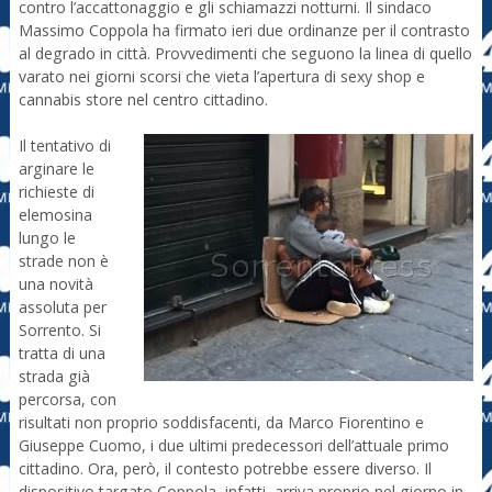
contro l’accattonaggio e gli schiamazzi notturni. Il sindaco
Massimo Coppola ha firmato ieri due ordinanze per il contrasto
al degrado in città. Provvedimenti che seguono la linea di quello
varato nei giorni scorsi che vieta l’apertura di sexy shop e
cannabis store nel centro cittadino.
Il tentativo di
arginare le
richieste di
elemosina
lungo le
strade non è
una novità
assoluta per
Sorrento. Si
tratta di una
strada già
percorsa, con
risultati non proprio soddisfacenti, da Marco Fiorentino e
Giuseppe Cuomo, i due ultimi predecessori dell’attuale primo
cittadino. Ora, però, il contesto potrebbe essere diverso. Il
dispositivo targato Coppola, infatti, arriva proprio nel giorno in