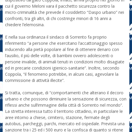
cui il governo Meloni vara il pacchetto sicurezza contro la
micro-criminalità che prevede il cosiddetto “Daspo urbano” nei
confronti, tra gli altri, di chi costringe minori di 16 anni a
chiedere l’elemosina.
E nella sua ordinanza il sindaco di Sorrento fa proprio
riferimento “a persone che esercitano l’accattonaggio spesso
inducendo alla pietà popolare al fine di ottenere denaro con
l’ausilio, il più delle volte, di bambini ovvero adolescenti o
persone invalide, di animali tenuti in condizioni molto disagiate
ed in precarie condizioni igienico-sanitarie”. Inoltre, secondo
Coppola, “il fenomeno potrebbe, in alcuni casi, agevolare la
commissione di attività illecite”.
Si tratta, comunque, di “comportamenti che alterano il decoro
urbano e che possono diminuire la sensazione di sicurezza, con
riflessi anche sull’immagine della città di Sorrento nel mondo”.
La stretta interessa tutto il territorio cittadino, in particolare le
aree intorno a chiese, cimitero, stazione, fermate degli
autobus, parcheggi, parchi, mercato ed ospedale. Prevista una
sanzione tra i 25 ed i 500 euro e la confisca di quanto si ritene