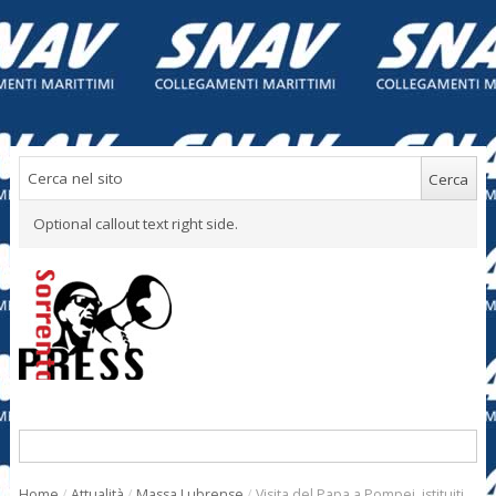
Optional callout text right side.
Home
/
Attualità
/
Massa Lubrense
/
Visita del Papa a Pompei, istituiti