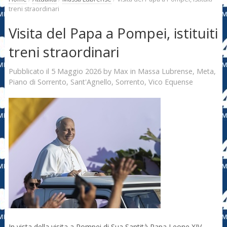
treni straordinari
Visita del Papa a Pompei, istituiti
treni straordinari
5 Maggio 2026
Max
Pubblicato il
by
in
Massa Lubrense
,
Meta
,
Piano di Sorrento
,
Sant'Agnello
,
Sorrento
,
Vico Equense
In vista della visita a Pompei di Sua Santità Papa Leone XIV,