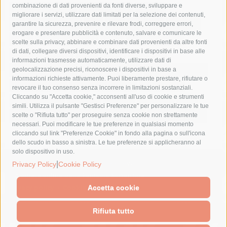
combinazione di dati provenienti da fonti diverse, sviluppare e
costiera amalfitana
covid-19
eav
elezioni
migliorare i servizi, utilizzare dati limitati per la selezione dei contenuti,
fondazione sorrento
gori
guardia costiera
incidente
garantire la sicurezza, prevenire e rilevare frodi, correggere errori,
erogare e presentare pubblicità e contenuto, salvare e comunicare le
lavori
lorenzo balducelli
mare
massa lubrense
scelte sulla privacy, abbinare e combinare dati provenienti da altre fonti
di dati, collegare diversi dispositivi, identificare i dispositivi in base alle
massimo coppola
Meta
napoli
ordinanza
informazioni trasmesse automaticamente, utilizzare dati di
penisola sorrentina
piano di sorrento
polizia municipale
geolocalizzazione precisi, riconoscere i dispositivi in base a
informazioni richieste attivamente. Puoi liberamente prestare, rifiutare o
protezione civile
Regione Campania
sant'agnello
revocare il tuo consenso senza incorrere in limitazioni sostanziali.
Cliccando su "Accetta cookie," acconsenti all'uso di cookie e strumenti
sindaco cuomo
sorrento
studenti
temporali
treni
simili. Utilizza il pulsante "Gestisci Preferenze" per personalizzare le tue
turismo
Vico Equense
villa fiorentino
vincenzo de luca
scelte o "Rifiuta tutto" per proseguire senza cookie non strettamente
necessari. Puoi modificare le tue preferenze in qualsiasi momento
cliccando sul link "Preferenze Cookie" in fondo alla pagina o sull'icona
dello scudo in basso a sinistra. Le tue preferenze si applicheranno al
solo dispositivo in uso.
|
© 2015 SorrentoPress. All rights reserved.
Privacy Policy
Cookie Policy
Il giornale online della Penisola Sorrentina
Privacy policy
-
Cookie Policy
Accetta cookie
Rifiuta tutto