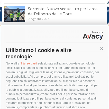
Sorrento. Nuovo sequestro per l’area
dell’eliporto de Le Tore
7 Agosto 2026
Sorrento. Aggredisce sessualmente una
turista e le strappa il portafogli, fermato
dai carabinieri
7 Agosto 2026
Utilizziamo i cookie e altre
Cont
tecnologie
Tag
Noi e altre
3 terze parti
selezionate utilizziamo cookie e tecnologie
simili. Questi strumenti sono essenziali per garantire la fruizione dei
contenuti digitali, migliorare la navigazione e, previo tuo consenso, per
acqua
allerta meteo
anas
scopi pubblicitari. Ad esempio, potremmo utilizzare i tuoi dati per le
seguenti finalità: archiviare informazioni su dispositivo e/o accedervi,
area marina protetta di punta campanella
arresto
utilizzare dati limitati per la selezione della pubblicità, creare profili per
la pubblicità personalizzata, utilizzare profili per la selezione di
Asl Napoli 3 sud
capitaneria di porto
capri
carabinieri
pubblicità personalizzata, creare profili per la personalizzazione dei
castellammare di stabia
circumvesuviana
contenuti, utilizzare profili per la selezione di contenuti personalizzati,
misurare le prestazioni degli annunci, misurare le prestazioni dei
comune di sorrento
concerto
contagi
contenuti, comprendere il pubblico attraverso statistiche o la