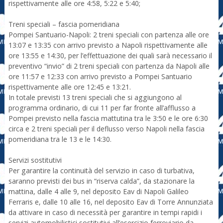
rispettivamente alle ore 4:58, 5:22 e 5:40;
Treni speciali – fascia pomeridiana
Pompei Santuario-Napoli: 2 treni speciali con partenza alle ore
13:07 e 13:35 con arrivo previsto a Napoli rispettivamente alle
ore 13:55 e 14:30, per l’effettuazione dei quali sarà necessario il
preventivo “invio” di 2 treni speciali con partenza da Napoli alle
ore 11:57 e 12:33 con arrivo previsto a Pompei Santuario
rispettivamente alle ore 12:45 e 13:21.
In totale previsti 13 treni speciali che si aggiungono al
programma ordinario, di cui 11 per far fronte all’afflusso a
Pompei previsto nella fascia mattutina tra le 3:50 e le ore 6:30
circa e 2 treni speciali per il deflusso verso Napoli nella fascia
pomeridiana tra le 13 e le 14:30.
Servizi sostitutivi
Per garantire la continuità del servizio in caso di turbativa,
saranno previsti dei bus in “riserva calda”, da stazionare la
mattina, dalle 4 alle 9, nel deposito Eav di Napoli Galileo
Ferraris e, dalle 10 alle 16, nel deposito Eav di Torre Annunziata
da attivare in caso di necessità per garantire in tempi rapidi i
servizi automobilistici sostitutivi all’esercizio ferroviario da