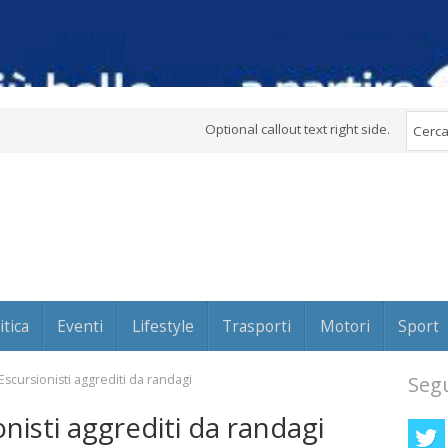
Optional callout text right side.
itica
Eventi
Lifestyle
Trasporti
Motori
Sport
scursionisti aggrediti da randagi
Segu
nisti aggrediti da randagi