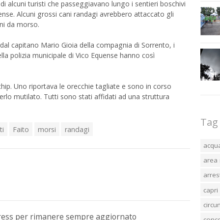
di alcuni turisti che passeggiavano lungo i sentieri boschivi
ense. Alcuni grossi cani randagi avrebbero attaccato gli
oni da morso.
ti dal capitano Mario Gioia della compagnia di Sorrento, i
della polizia municipale di Vico Equense hanno così
a chip. Uno riportava le orecchie tagliate e sono in corso
o mutilato. Tutti sono stati affidati ad una struttura
Tag
ti
Faito
morsi
randagi
acqu
area 
arres
capri
circ
Press per rimanere sempre aggiornato
conc