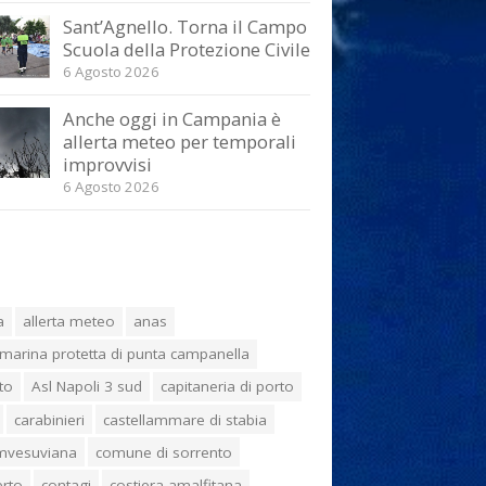
Sant’Agnello. Torna il Campo
Scuola della Protezione Civile
6 Agosto 2026
Anche oggi in Campania è
allerta meteo per temporali
improvvisi
6 Agosto 2026
a
allerta meteo
anas
marina protetta di punta campanella
to
Asl Napoli 3 sud
capitaneria di porto
carabinieri
castellammare di stabia
umvesuviana
comune di sorrento
erto
contagi
costiera amalfitana