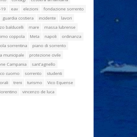
-19
eav
elezioni
fondazione sorrento
guardia costiera
incidente
lavori
zo balducelli
mare
massa lubrense
imo coppola
Meta
napoli
ordinanza
ola sorrentina
piano di sorrento
ia municipale
protezione civile
one Campania
sant'agnello
aco cuomo
sorrento
studenti
orali
treni
turismo
Vico Equense
 fiorentino
vincenzo de luca