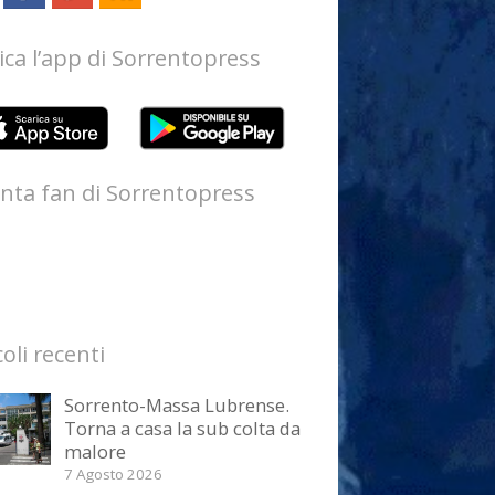
ica l’app di Sorrentopress
nta fan di Sorrentopress
coli recenti
Sorrento-Massa Lubrense.
Torna a casa la sub colta da
malore
7 Agosto 2026