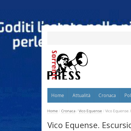
Home
Attualità
Cronaca
Pol
Home
/
Cronaca
/
Vico Equense
/
Vico Equense. E
Vico Equense. Escursio