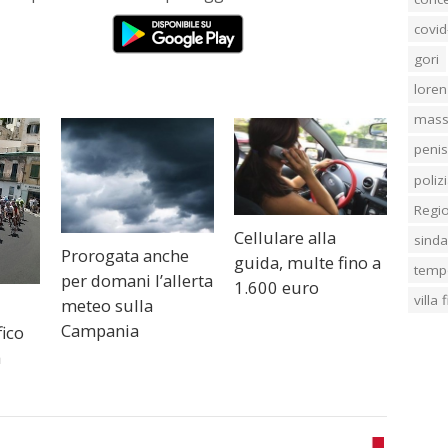
covid
gori
loren
mass
penis
poliz
Regi
Cellulare alla
sind
Prorogata anche
guida, multe fino a
temp
per domani l’allerta
1.600 euro
villa
meteo sulla
Campania
fico
a