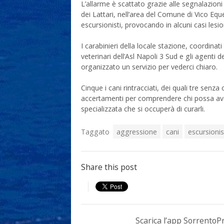
L’allarme è scattato grazie alle segnalazioni 
dei Lattari, nell’area del Comune di Vico Equ
escursionisti, provocando in alcuni casi lesi
I carabinieri della locale stazione, coordina
veterinari dell’Asl Napoli 3 Sud e gli agenti 
organizzato un servizio per vederci chiaro.
Cinque i cani rintracciati, dei quali tre senz
accertamenti per comprendere chi possa averl
specializzata che si occuperà di curarli.
Taggato
aggressione
cani
escursionis
Share this post
Scarica l’app Sorrento